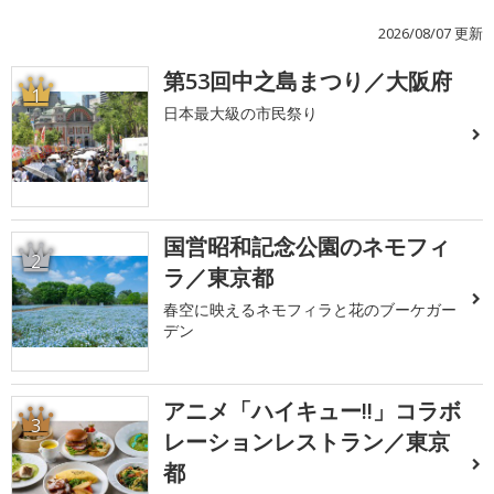
2026/08/07 更新
第53回中之島まつり／大阪府
1
日本最大級の市民祭り
国営昭和記念公園のネモフィ
2
ラ／東京都
春空に映えるネモフィラと花のブーケガー
デン
アニメ「ハイキュー!!」コラボ
3
レーションレストラン／東京
都