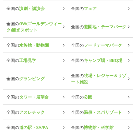
全国の
演劇・講演会
全国の
フェア
全国の
GW(ゴールデンウィー
全国の
遊園地・テーマパーク
ク)観光スポット
全国の
水族館・動物園
全国の
フードテーマパーク
全国の
工場見学
全国の
キャンプ場・BBQ場
全国の
牧場・レジャー＆リゾ
全国の
グランピング
ート施設
全国の
タワー・展望台
全国の
公園
全国の
アスレチック
全国の
温泉・スパリゾート
全国の
道の駅・SA/PA
全国の
博物館・科学館