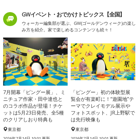
GWイベント・おでかけトピックス【全国】
ウォーカー編集部が選ぶ、GW(ゴールデンウィーク)の楽し
み方を紹介。家で楽しめるコンテンツも続々！
7月開幕「ピングー展」、ミ
「ピングー」初の体験型展
ニチュア作家・田中達也と
覧会が有楽町に！“遊園地”テ
のコラボ作品が登場！チケ
ーマでクレイモデル展示や
ットは5月23日発売、全5種
フォトスポット、JR上野駅で
のクリアしおり特典も
は先行映像も
東京都
東京都
2026年7月14日 10:01 更新
2026年7月14日 10:01 更新