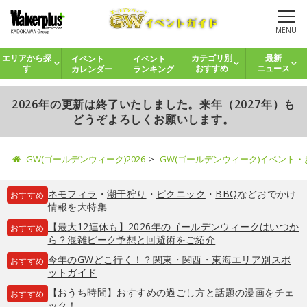
MENU
イベント
イベント
エリアから探
カテゴリ別
最新
カレンダー
ランキング
す
おすすめ
ニュース
2026年の更新は終了いたしました。来年（2027年）も
どうぞよろしくお願いします。
GW(ゴールデンウィーク)2026
GW(ゴールデンウィーク)イベント
ネモフィラ
・
潮干狩り
・
ピクニック
・
BBQ
などおでかけ
おすすめ
情報を大特集
【最大12連休も】2026年のゴールデンウィークはいつか
おすすめ
ら？混雑ピーク予想と回避術をご紹介
今年のGWどこ行く！？関東・関西・東海エリア別スポ
おすすめ
ットガイド
【おうち時間】
おすすめの過ごし方
と
話題の漫画
をチェ
おすすめ
ック！