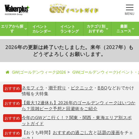
MENU
イベント
イベント
エリアから探
カテゴリ別
最新
カレンダー
ランキング
す
おすすめ
ニュース
2026年の更新は終了いたしました。来年（2027年）も
どうぞよろしくお願いします。
GW(ゴールデンウィーク)2026
GW(ゴールデンウィーク)イベント
ネモフィラ
・
潮干狩り
・
ピクニック
・
BBQ
などおでかけ
おすすめ
情報を大特集
【最大12連休も】2026年のゴールデンウィークはいつか
おすすめ
ら？混雑ピーク予想と回避術をご紹介
今年のGWどこ行く！？関東・関西・東海エリア別スポ
おすすめ
ットガイド
【おうち時間】
おすすめの過ごし方
と
話題の漫画
をチェ
おすすめ
ック！