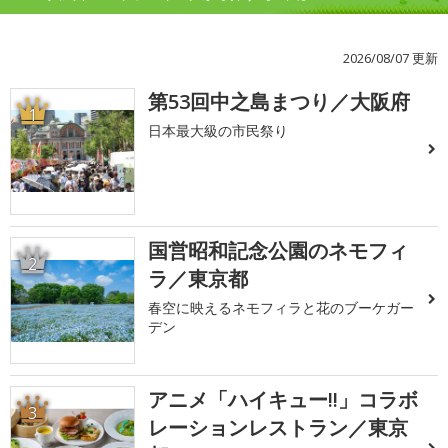
2026/08/07 更新
第53回中之島まつり／大阪府
1
日本最大級の市民祭り
国営昭和記念公園のネモフィ
2
ラ／東京都
春空に映えるネモフィラと花のブーケガー
デン
アニメ「ハイキュー!!」コラボ
3
レーションレストラン／東京