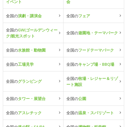
イベント
会
全国の
演劇・講演会
全国の
フェア
全国の
GW(ゴールデンウィー
全国の
遊園地・テーマパーク
ク)観光スポット
全国の
水族館・動物園
全国の
フードテーマパーク
全国の
工場見学
全国の
キャンプ場・BBQ場
全国の
牧場・レジャー＆リゾ
全国の
グランピング
ート施設
全国の
タワー・展望台
全国の
公園
全国の
アスレチック
全国の
温泉・スパリゾート
全国の
道の駅・SA/PA
全国の
博物館・科学館