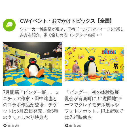
GWイベント・おでかけトピックス【全国】
ウォーカー編集部が選ぶ、GW(ゴールデンウィーク)の楽し
み方を紹介。家で楽しめるコンテンツも続々！
7月開幕「ピングー展」、ミ
「ピングー」初の体験型展
ニチュア作家・田中達也と
覧会が有楽町に！“遊園地”テ
のコラボ作品が登場！チケ
ーマでクレイモデル展示や
ットは5月23日発売、全5種
フォトスポット、JR上野駅で
のクリアしおり特典も
は先行映像も
東京都
東京都