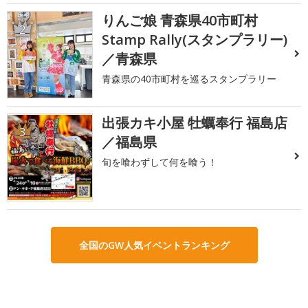
りんご娘 青森県40市町村
2
Stamp Rally(スタンプラリー)
／青森県
青森県の40市町村を巡るスタンプラリー
出張カキ小屋 牡蠣奉行 福島店
3
／福島県
旬を喰わずして何を喰う！
全国のGW人気イベントランキング