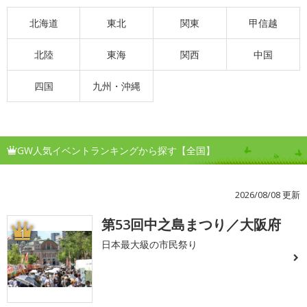
北海道
東北
関東
甲信越
北陸
東海
関西
中国
四国
九州・沖縄
GW人気イベントランキングから探す【全国】
2026/08/08 更新
第53回中之島まつり／大阪府
1
日本最大級の市民祭り