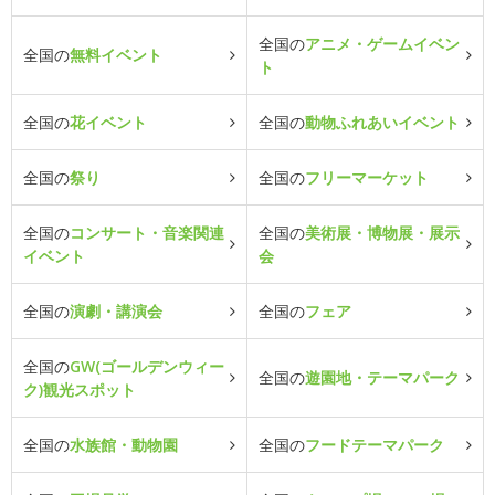
全国の
アニメ・ゲームイベン
全国の
無料イベント
ト
全国の
花イベント
全国の
動物ふれあいイベント
全国の
祭り
全国の
フリーマーケット
全国の
コンサート・音楽関連
全国の
美術展・博物展・展示
イベント
会
全国の
演劇・講演会
全国の
フェア
全国の
GW(ゴールデンウィー
全国の
遊園地・テーマパーク
ク)観光スポット
全国の
水族館・動物園
全国の
フードテーマパーク