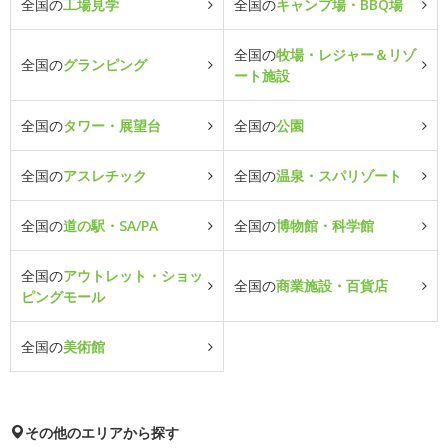
全国の
工場見学
全国の
キャンプ場・BBQ場
全国の
牧場・レジャー＆リゾ
全国の
グランピング
ート施設
全国の
タワー・展望台
全国の
公園
全国の
アスレチック
全国の
温泉・スパリゾート
全国の
道の駅・SA/PA
全国の
博物館・科学館
全国の
アウトレット・ショッ
全国の
商業施設・百貨店
ピングモール
全国の
美術館
その他のエリアから探す