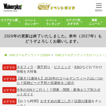
MENU
イベント
イベント
エリアから探
カテゴリ別
最新
カレンダー
ランキング
す
おすすめ
ニュース
2026年の更新は終了いたしました。来年（2027年）も
どうぞよろしくお願いします。
GW(ゴールデンウィーク)2026
GW(ゴールデンウィーク)イベント
ネモフィラ
・
潮干狩り
・
ピクニック
・
BBQ
などおでかけ
おすすめ
情報を大特集
【最大12連休も】2026年のゴールデンウィークはいつか
おすすめ
ら？混雑ピーク予想と回避術をご紹介
今年のGWどこ行く！？関東・関西・東海エリア別スポ
おすすめ
ットガイド
【おうち時間】
おすすめの過ごし方
と
話題の漫画
をチェ
おすすめ
ック！