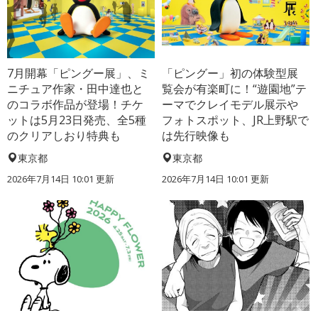
7月開幕「ピングー展」、ミ
「ピングー」初の体験型展
ニチュア作家・田中達也と
覧会が有楽町に！“遊園地”テ
のコラボ作品が登場！チケ
ーマでクレイモデル展示や
ットは5月23日発売、全5種
フォトスポット、JR上野駅で
のクリアしおり特典も
は先行映像も
東京都
東京都
2026年7月14日 10:01 更新
2026年7月14日 10:01 更新