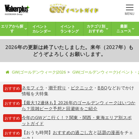
MENU
イベント
イベント
エリアから探
カテゴリ別
最新
カレンダー
ランキング
す
おすすめ
ニュース
2026年の更新は終了いたしました。来年（2027年）も
どうぞよろしくお願いします。
GW(ゴールデンウィーク)2026
GW(ゴールデンウィーク)イベント
ネモフィラ
・
潮干狩り
・
ピクニック
・
BBQ
などおでかけ
おすすめ
情報を大特集
【最大12連休も】2026年のゴールデンウィークはいつか
おすすめ
ら？混雑ピーク予想と回避術をご紹介
今年のGWどこ行く！？関東・関西・東海エリア別スポ
おすすめ
ットガイド
【おうち時間】
おすすめの過ごし方
と
話題の漫画
をチェ
おすすめ
ック！