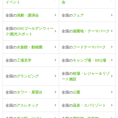
イベント
会
全国の
演劇・講演会
全国の
フェア
全国の
GW(ゴールデンウィー
全国の
遊園地・テーマパーク
ク)観光スポット
全国の
水族館・動物園
全国の
フードテーマパーク
全国の
工場見学
全国の
キャンプ場・BBQ場
全国の
牧場・レジャー＆リゾ
全国の
グランピング
ート施設
全国の
タワー・展望台
全国の
公園
全国の
アスレチック
全国の
温泉・スパリゾート