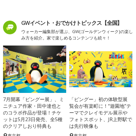
GWイベント・おでかけトピックス【全国】
ウォーカー編集部が選ぶ、GW(ゴールデンウィーク)の楽し
み方を紹介。家で楽しめるコンテンツも続々！
7月開幕「ピングー展」、ミ
「ピングー」初の体験型展
ニチュア作家・田中達也と
覧会が有楽町に！“遊園地”テ
のコラボ作品が登場！チケ
ーマでクレイモデル展示や
ットは5月23日発売、全5種
フォトスポット、JR上野駅で
のクリアしおり特典も
は先行映像も
東京都
東京都