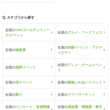
カテゴリから探す
全国の
GW(ゴールデンウィー
全国の
グルメ・フードフェス
ク)イベント
全国の
体験イベント・アクテ
全国の
物産展
ィビティ
全国の
アニメ・ゲームイベン
全国の
無料イベント
ト
全国の
花イベント
全国の
動物ふれあいイベント
全国の
祭り
全国の
フリーマーケット
全国の
コンサート・音楽関連
全国の
美術展・博物展・展示