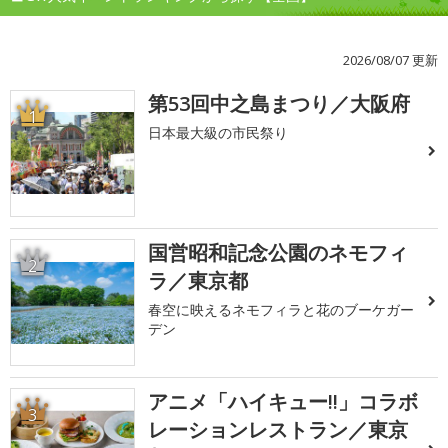
2026/08/07 更新
第53回中之島まつり／大阪府
1
日本最大級の市民祭り
国営昭和記念公園のネモフィ
2
ラ／東京都
春空に映えるネモフィラと花のブーケガー
デン
アニメ「ハイキュー!!」コラボ
3
レーションレストラン／東京