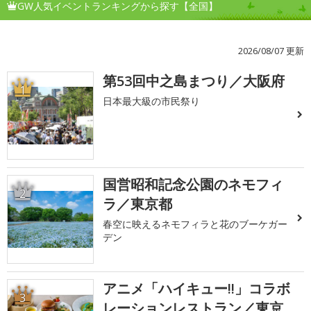
GW人気イベントランキングから探す【全国】
2026/08/07 更新
第53回中之島まつり／大阪府
1
日本最大級の市民祭り
国営昭和記念公園のネモフィ
2
ラ／東京都
春空に映えるネモフィラと花のブーケガー
デン
アニメ「ハイキュー!!」コラボ
3
レーションレストラン／東京