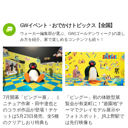
GWイベント・おでかけトピックス【全国】
ウォーカー編集部が選ぶ、GW(ゴールデンウィーク)の楽し
み方を紹介。家で楽しめるコンテンツも続々！
7月開幕「ピングー展」、ミ
「ピングー」初の体験型展
ニチュア作家・田中達也と
覧会が有楽町に！“遊園地”テ
のコラボ作品が登場！チケ
ーマでクレイモデル展示や
ットは5月23日発売、全5種
フォトスポット、JR上野駅で
のクリアしおり特典も
は先行映像も