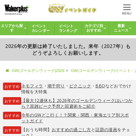
MENU
イベント
イベント
エリアから探
カテゴリ別
最新
カレンダー
ランキング
す
おすすめ
ニュース
2026年の更新は終了いたしました。来年（2027年）も
どうぞよろしくお願いします。
GW(ゴールデンウィーク)2026
GW(ゴールデンウィーク)イベント
ネモフィラ
・
潮干狩り
・
ピクニック
・
BBQ
などおでかけ
おすすめ
情報を大特集
【最大12連休も】2026年のゴールデンウィークはいつか
おすすめ
ら？混雑ピーク予想と回避術をご紹介
今年のGWどこ行く！？関東・関西・東海エリア別スポ
おすすめ
ットガイド
【おうち時間】
おすすめの過ごし方
と
話題の漫画
をチェ
おすすめ
ック！