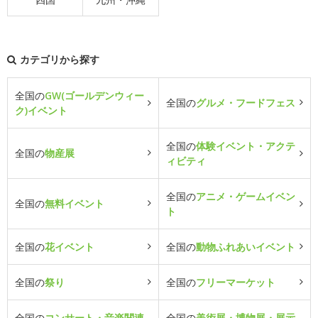
カテゴリから探す
全国の
GW(ゴールデンウィー
全国の
グルメ・フードフェス
ク)イベント
全国の
体験イベント・アクテ
全国の
物産展
ィビティ
全国の
アニメ・ゲームイベン
全国の
無料イベント
ト
全国の
花イベント
全国の
動物ふれあいイベント
全国の
祭り
全国の
フリーマーケット
全国の
コンサート・音楽関連
全国の
美術展・博物展・展示