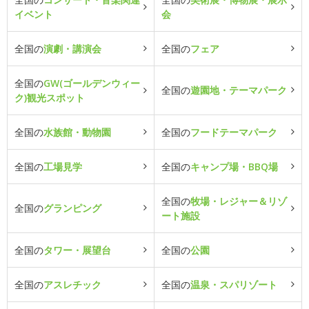
イベント
会
全国の
演劇・講演会
全国の
フェア
全国の
GW(ゴールデンウィー
全国の
遊園地・テーマパーク
ク)観光スポット
全国の
水族館・動物園
全国の
フードテーマパーク
全国の
工場見学
全国の
キャンプ場・BBQ場
全国の
牧場・レジャー＆リゾ
全国の
グランピング
ート施設
全国の
タワー・展望台
全国の
公園
全国の
アスレチック
全国の
温泉・スパリゾート