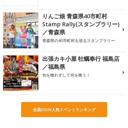
りんご娘 青森県40市町村
2
Stamp Rally(スタンプラリー)
／青森県
青森県の40市町村を巡るスタンプラリー
出張カキ小屋 牡蠣奉行 福島店
3
／福島県
旬を喰わずして何を喰う！
全国のGW人気イベントランキング