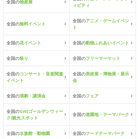
全国の
物産展
ィビティ
全国の
アニメ・ゲームイベン
全国の
無料イベント
ト
全国の
花イベント
全国の
動物ふれあいイベント
全国の
祭り
全国の
フリーマーケット
全国の
コンサート・音楽関連
全国の
美術展・博物展・展示
イベント
会
全国の
演劇・講演会
全国の
フェア
全国の
GW(ゴールデンウィー
全国の
遊園地・テーマパーク
ク)観光スポット
全国の
水族館・動物園
全国の
フードテーマパーク