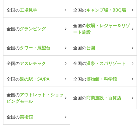
全国の
工場見学
全国の
キャンプ場・BBQ場
全国の
牧場・レジャー＆リゾ
全国の
グランピング
ート施設
全国の
タワー・展望台
全国の
公園
全国の
アスレチック
全国の
温泉・スパリゾート
全国の
道の駅・SA/PA
全国の
博物館・科学館
全国の
アウトレット・ショッ
全国の
商業施設・百貨店
ピングモール
全国の
美術館