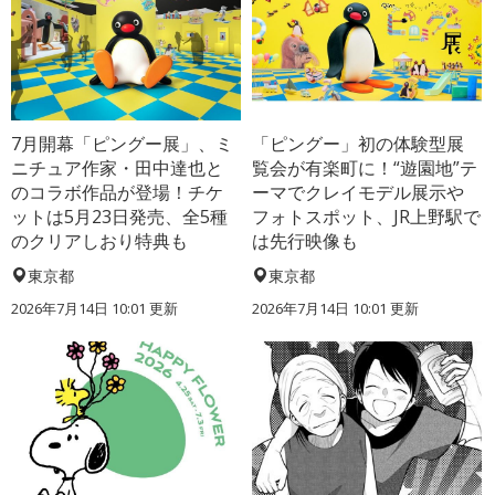
7月開幕「ピングー展」、ミ
「ピングー」初の体験型展
ニチュア作家・田中達也と
覧会が有楽町に！“遊園地”テ
のコラボ作品が登場！チケ
ーマでクレイモデル展示や
ットは5月23日発売、全5種
フォトスポット、JR上野駅で
のクリアしおり特典も
は先行映像も
東京都
東京都
2026年7月14日 10:01 更新
2026年7月14日 10:01 更新