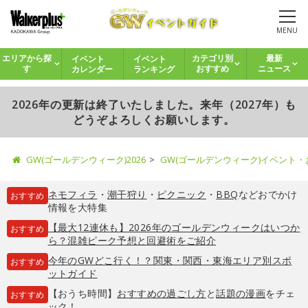
MENU
イベント
イベント
エリアから探
カテゴリ別
最新
カレンダー
ランキング
す
おすすめ
ニュース
2026年の更新は終了いたしました。来年（2027年）も
どうぞよろしくお願いします。
GW(ゴールデンウィーク)2026
GW(ゴールデンウィーク)イベント
ネモフィラ
・
潮干狩り
・
ピクニック
・
BBQ
などおでかけ
おすすめ
情報を大特集
【最大12連休も】2026年のゴールデンウィークはいつか
おすすめ
ら？混雑ピーク予想と回避術をご紹介
今年のGWどこ行く！？関東・関西・東海エリア別スポ
おすすめ
ットガイド
【おうち時間】
おすすめの過ごし方
と
話題の漫画
をチェ
おすすめ
ック！