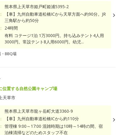
熊本県上天草市姫戸町姫浦5395-2
：
【車】九州自動車道松橋ICから天草方面へ約90分。JR
三角駅から約50分
：
24時間
有料 コテージ1泊 1万3000円。持ち込みテント4人用
3000円。常設テント8人用6000円。幼児...
・BBQ場
場
に位置する自然公園キャンプ場
上天草市
熊本県上天草市龍ヶ岳町大道3360-9
：
【車】九州自動車道松橋ICから約110分
：
管理棟 9:00～17:00 混雑時期は10時～14時の間、宿
泊棟清掃などのためスタッフ不在