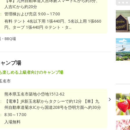
【車】九州自動車道人吉球磨スマートICから約3分、
人吉ICから約20分
：
管理棟および売店 9:00～17:00
有料 テント 4名以下用 1張440円、5名以上用 1張660
円。タープ 1張440円 ※テント・タ...
・BBQ場
キャンプ場
も楽しめる上級者向けのキャンプ場
玉名市
熊本県玉名市築地小岱地1512-62
：
【電車】JR新玉名駅からタクシーで約12分 【車】九
州自動車道菊水ICから国道208号を岱明方面へ約30分
：
8:30～17:00
入場無料