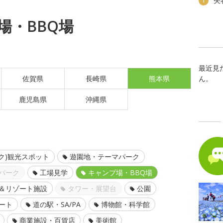
矢
1
場・BBQ場
最近見
ん。
佐賀県
長崎県
熊本県
鹿児島県
沖縄県
ク)観光スポット
遊園地・テーマパーク
パーク
工場見学
キャンプ場・BBQ場
＆リゾート施設
タワー・展望台
公園
ート
道の駅・SA/PA
博物館・科学館
商業施設・百貨店
美術館