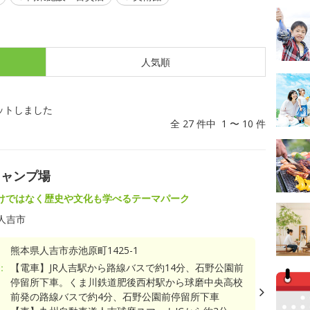
人気順
ットしました
全 27 件中 1 〜 10 件
キャンプ場
けではなく歴史や文化も学べるテーマパーク
人吉市
熊本県人吉市赤池原町1425-1
：
【電車】JR人吉駅から路線バスで約14分、石野公園前
停留所下車。くま川鉄道肥後西村駅から球磨中央高校
前発の路線バスで約4分、石野公園前停留所下車