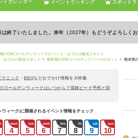
ントカレンダー
イベントランキング
スポットラ
更新は終了いたしました。来年（2027年）もどうぞよろしく
縄のGW(ゴールデンウィーク)イベント・おでかけ観光スポット
ト・おでかけ観光スポット
熊本県のGW(ゴールデンウィーク)スポット
熊本県
ピクニック
・
BBQ
などおでかけ情報を大特集
6年のゴールデンウィークはいつから？混雑ピーク予想と回
ンウィーク)に開催されるイベント情報をチェック
n
mon
tue
wed
thu
fri
sat
sun
4
5
6
7
8
9
10