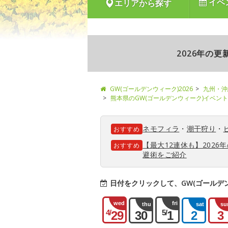
イベ
エリアから探す
2026年の
GW(ゴールデンウィーク)2026
九州・沖
熊本県のGW(ゴールデンウィーク)イベン
ネモフィラ
・
潮干狩り
・
おすすめ
【最大12連休も】202
おすすめ
避術をご紹介
日付をクリックして、GW(ゴールデ
wed
fri
thu
sat
su
4/
5/
29
30
1
2
3