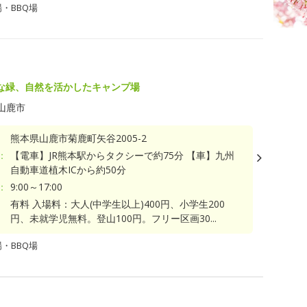
・BBQ場
な緑、自然を活かしたキャンプ場
山鹿市
熊本県山鹿市菊鹿町矢谷2005-2
：
【電車】JR熊本駅からタクシーで約75分 【車】九州
自動車道植木ICから約50分
：
9:00～17:00
有料 入場料：大人(中学生以上)400円、小学生200
円、未就学児無料。登山100円。フリー区画30...
・BBQ場