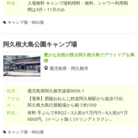
料金：
入場無料 キャンプ場利用料：無料。シャワー利用期
間は4月～11月のみ
キャンプ場・BBQ場
阿久根大島公園キャンプ場
豊かな自然が残る阿久根大島でアウトドアを満
喫
鹿児島県・阿久根市
住所：
鹿児島県阿久根市波留6656-1
アクセ
【電車】肥薩おれんじ鉄道阿久根駅から徒歩15分、
ス：
阿久根大島行渡船場から船で約10分
料金：
有料 手ぶらでBBQ2～3人前が1万円/5～6人前が1万
6000円。(イベント除く)マリンアトラクシ...
キャンプ場・BBQ場