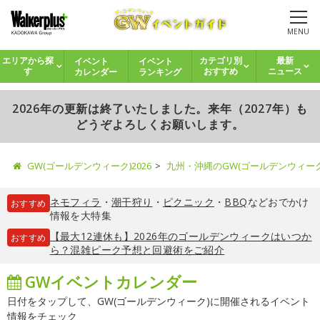
MENU
イベント
イベント
エリアから探
カテゴリ別
最新
カレンダー
ランキング
す
おすすめ
ニュース
2026年の更新は終了いたしました。来年（2027年）も
どうぞよろしくお願いします。
GW(ゴールデンウィーク)2026
九州・沖縄のGW(ゴールデンウィー
ネモフィラ
・
潮干狩り
・
ピクニック
・
BBQ
などおでかけ
おすすめ
情報を大特集
【最大12連休も】2026年のゴールデンウィークはいつか
おすすめ
ら？混雑ピーク予想と回避術をご紹介
GWイベントカレンダー
日付をタップして、GW(ゴールデンウィーク)に開催されるイベント
情報をチェック