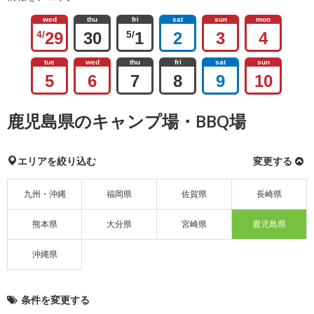
wed
thu
fri
sat
sun
mon
4/
29
30
5/
1
2
3
4
tue
wed
thu
fri
sat
sun
5
6
7
8
9
10
鹿児島県のキャンプ場・BBQ場
エリアを絞り込む
変更する
九州・沖縄
福岡県
佐賀県
長崎県
熊本県
大分県
宮崎県
鹿児島県
沖縄県
条件を変更する