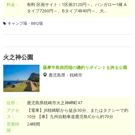
料金：
有料 区画サイト：1区画3120円～。バンガロー1棟 A
タイプ7260円～、Bタイプ4840円～。大...
キャンプ場・BBQ場
火之神公園
薩摩半島南西端の磯釣りポイントを誇る公園
鹿児島県・枕崎市
住所：
鹿児島県枕崎市火之神岬町47
アクセ
【電車】JR枕崎駅から徒歩30分、またはタクシーで約
ス：
10分 【車】九州自動車道鹿児島ICから約70分
営業時
24時間
間：