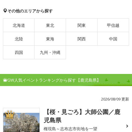
その他のエリアから探す
北海道
東北
関東
甲信越
北陸
東海
関西
中国
四国
九州・沖縄
GW人気イベントランキングから探す【鹿児島県】
2026/08/09 更新
【桜・見ごろ】大師公園／鹿
1
児島県
権現島～志布志市街地を一望