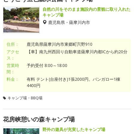
自然の川をそのまま施設内の景観に取り入れた
キャンプ場
鹿児島県・薩摩川内市
住所：
鹿児島県薩摩川内市東郷町宍野910
アクセ
【車】南九州西回り自動車道薩摩川内都ICから約20分
ス：
営業時
予約受付 8:00～18:00
間：
料金：
有料 テント(台座付き)1張2000円。バンガロー1棟
4400円
キャンプ場・BBQ場
花房峡憩いの森キャンプ場
野外の遊具が充実したキャンプ場