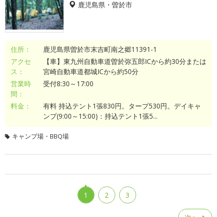
鹿児島県・曽於市
住所：
鹿児島県曽於市末吉町南之郷11391-1
アクセ
【車】東九州自動車道曽於弥五郎ICから約30分または
ス：
宮崎自動車道都城ICから約50分
営業時
受付8:30～17:00
間：
料金：
有料 持込テント1張830円。タープ530円。デイキャ
ンプ(9:00～15:00)：持込テント1張5...
キャンプ場・BBQ場
1
2
3