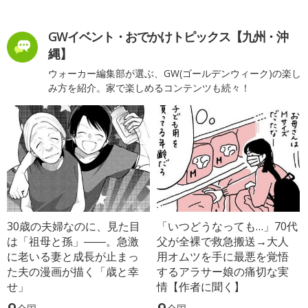
GWイベント・おでかけトピックス【九州・沖
縄】
ウォーカー編集部が選ぶ、GW(ゴールデンウィーク)の楽し
み方を紹介。家で楽しめるコンテンツも続々！
30歳の夫婦なのに、見た目
「いつどうなっても…」70代
は「祖母と孫」――。急激
父が全裸で救急搬送→大人
に老いる妻と成長が止まっ
用オムツを手に最悪を覚悟
た夫の漫画が描く「歳と幸
するアラサー娘の痛切な実
せ」
情【作者に聞く】