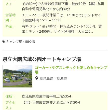
ス：
で約60分)で入来峠停留所下車、徒歩10分 【車】九州
自動車道鹿児島北ICから約30分
営業時
9:00～22:00 (夜間休業日は、16:30まで) テントサイ
間：
ト開館時間 15:00～11:00
料金：
有料 テント1張24時間：持ち込みテント1000円、貸
出しテント2400円。サイト利用料：大人200...
キャンプ場・BBQ場
県立大隅広域公園オートキャンプ場
ゴーカートやアスレチックも楽しめるキャンプ
場
鹿児島県・鹿屋市
住所：
鹿児島県鹿屋市吾平町上名5354
アクセ
【車】大隅縦貫道笠之原ICから約30分
ス：