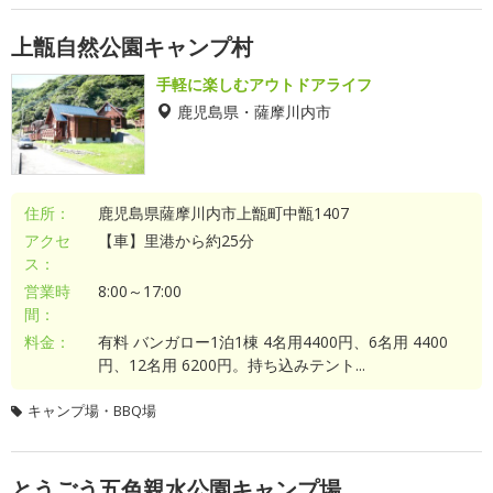
上甑自然公園キャンプ村
手軽に楽しむアウトドアライフ
鹿児島県・薩摩川内市
住所：
鹿児島県薩摩川内市上甑町中甑1407
アクセ
【車】里港から約25分
ス：
営業時
8:00～17:00
間：
料金：
有料 バンガロー1泊1棟 4名用4400円、6名用 4400
円、12名用 6200円。持ち込みテント...
キャンプ場・BBQ場
とうごう五色親水公園キャンプ場