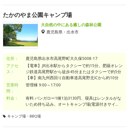
たかのやま公園キャンプ場
大自然の中にある癒しの森林公園
鹿児島県・出水市
住所：
鹿児島県出水市高尾野町大久保5008-17
アクセ
【電車】JR出水駅からタクシーで約15分。肥薩オレン
ス：
ジ鉄道高尾野駅から徒歩45分またはタクシーで約5分
【車】南九州西回り自動車道高尾野北ICから約10分
営業時
管理棟 9:00～17:00
間：
料金：
有料 バンガロー1棟1泊3130円、寝具はレンタルがな
いため持ち込み。オートキャンプ場(電源付きサイ...
キャンプ場・BBQ場