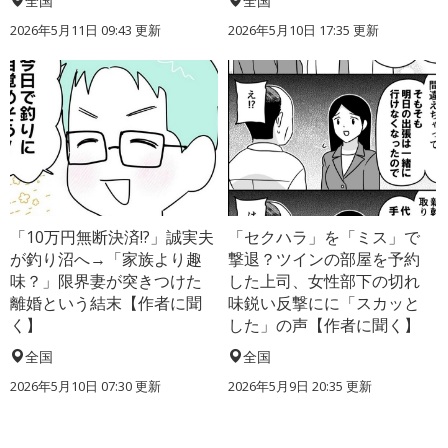
全国
全国
2026年5月11日 09:43 更新
2026年5月10日 17:35 更新
「10万円無断決済!?」誠実夫
「セクハラ」を「ミス」で
が釣り沼へ→「家族より趣
撃退？ツインの部屋を予約
味？」限界妻が突きつけた
した上司、女性部下の切れ
離婚という結末【作者に聞
味鋭い反撃にに「スカッと
く】
した」の声【作者に聞く】
全国
全国
2026年5月10日 07:30 更新
2026年5月9日 20:35 更新