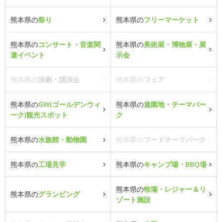
熊本県の
祭り
熊本県の
フリーマーケット
熊本県の
コンサート・音楽関
熊本県の
美術展・博物展・展
連イベント
示会
熊本県の
演劇・講演会
熊本県の
フェア
熊本県の
GW(ゴールデンウィ
熊本県の
遊園地・テーマパー
ーク)観光スポット
ク
熊本県の
水族館・動物園
熊本県の
フードテーマパーク
熊本県の
工場見学
熊本県の
キャンプ場・BBQ場
熊本県の
牧場・レジャー＆リ
熊本県の
グランピング
ゾート施設