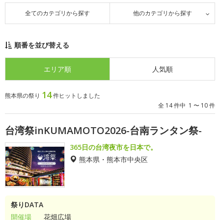
全てのカテゴリから探す
他のカテゴリから探す
順番を並び替える
エリア順
人気順
14
熊本県の祭り
件ヒットしました
全 14 件中 1 〜 10 件
台湾祭inKUMAMOTO2026-台南ランタン祭-
365日の台湾夜市を日本で。
熊本県・熊本市中央区
祭りDATA
開催場
花畑広場