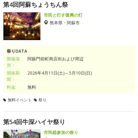
第4回阿蘇ちょうちん祭
市民と灯す復興の灯
熊本県・阿蘇市
祭りDATA
開催場
阿蘇門前町商店街および周辺
所：
開催期
2026年4月11日(土)～5月10日(日)
間：
料金:
無料
無料イベント
祭り
第54回牛深ハイヤ祭り
市民総参加の祭り