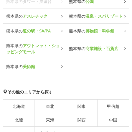
熊本県の
タワー・展望台
熊本県の
公園
熊本県の
アスレチック
熊本県の
温泉・スパリゾート
熊本県の
道の駅・SA/PA
熊本県の
博物館・科学館
熊本県の
アウトレット・ショ
熊本県の
商業施設・百貨店
ッピングモール
熊本県の
美術館
その他のエリアから探す
北海道
東北
関東
甲信越
北陸
東海
関西
中国