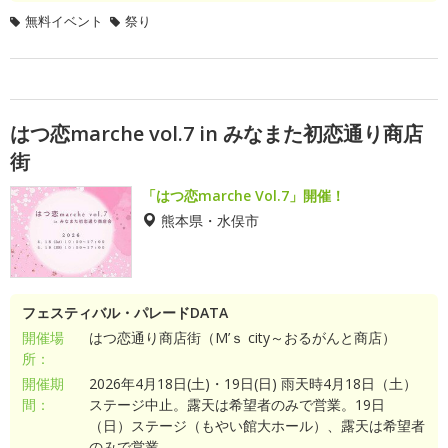
無料イベント
祭り
はつ恋marche vol.7 in みなまた初恋通り商店
街
「はつ恋marche Vol.7」開催！
熊本県・水俣市
フェスティバル・パレードDATA
開催場
はつ恋通り商店街（M’ｓ city～おるがんと商店）
所：
開催期
2026年4月18日(土)・19日(日) 雨天時4月18日（土）
間：
ステージ中止。露天は希望者のみで営業。19日
（日）ステージ（もやい館大ホール）、露天は希望者
のみで営業。