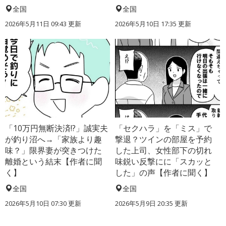
全国
全国
2026年5月11日 09:43 更新
2026年5月10日 17:35 更新
「10万円無断決済!?」誠実夫
「セクハラ」を「ミス」で
が釣り沼へ→「家族より趣
撃退？ツインの部屋を予約
味？」限界妻が突きつけた
した上司、女性部下の切れ
離婚という結末【作者に聞
味鋭い反撃にに「スカッと
く】
した」の声【作者に聞く】
全国
全国
2026年5月10日 07:30 更新
2026年5月9日 20:35 更新