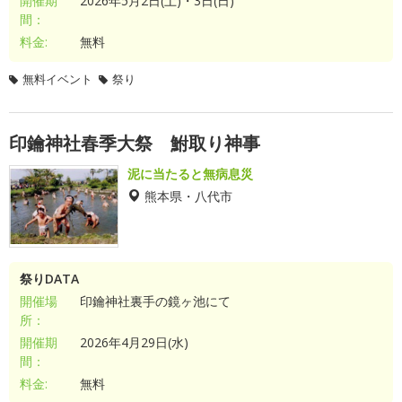
開催期
2026年5月2日(土)・3日(日)
間：
料金:
無料
無料イベント
祭り
印鑰神社春季大祭 鮒取り神事
泥に当たると無病息災
熊本県・八代市
祭りDATA
開催場
印鑰神社裏手の鏡ヶ池にて
所：
開催期
2026年4月29日(水)
間：
料金:
無料