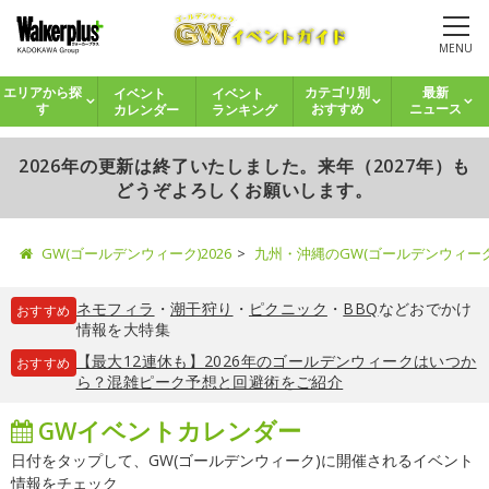
MENU
イベント
イベント
エリアから探
カテゴリ別
最新
カレンダー
ランキング
す
おすすめ
ニュース
2026年の更新は終了いたしました。来年（2027年）も
どうぞよろしくお願いします。
GW(ゴールデンウィーク)2026
九州・沖縄のGW(ゴールデンウィー
ネモフィラ
・
潮干狩り
・
ピクニック
・
BBQ
などおでかけ
おすすめ
情報を大特集
【最大12連休も】2026年のゴールデンウィークはいつか
おすすめ
ら？混雑ピーク予想と回避術をご紹介
GWイベントカレンダー
日付をタップして、GW(ゴールデンウィーク)に開催されるイベント
情報をチェック