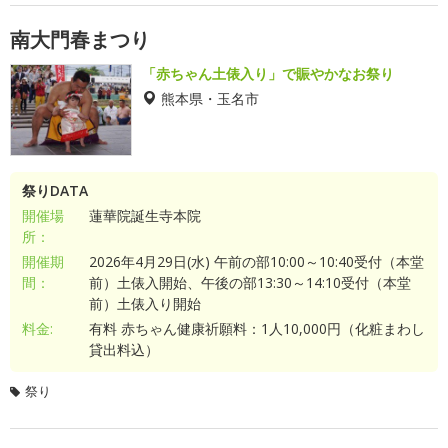
南大門春まつり
「赤ちゃん土俵入り」で賑やかなお祭り
熊本県・玉名市
祭りDATA
開催場
蓮華院誕生寺本院
所：
開催期
2026年4月29日(水) 午前の部10:00～10:40受付（本堂
間：
前）土俵入開始、午後の部13:30～14:10受付（本堂
前）土俵入り開始
料金:
有料 赤ちゃん健康祈願料：1人10,000円（化粧まわし
貸出料込）
祭り