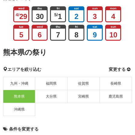
wed
thu
fri
sat
sun
mon
4/
29
30
5/
1
2
3
4
tue
wed
thu
fri
sat
sun
5
6
7
8
9
10
熊本県の祭り
エリアを絞り込む
変更する
九州・沖縄
福岡県
佐賀県
長崎県
熊本県
大分県
宮崎県
鹿児島県
沖縄県
条件を変更する