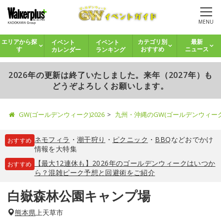
MENU
イベント
イベント
エリアから探
カテゴリ別
最新
カレンダー
ランキング
す
おすすめ
ニュース
2026年の更新は終了いたしました。来年（2027年）も
どうぞよろしくお願いします。
GW(ゴールデンウィーク)2026
九州・沖縄のGW(ゴールデンウィー
ネモフィラ
・
潮干狩り
・
ピクニック
・
BBQ
などおでかけ
おすすめ
情報を大特集
【最大12連休も】2026年のゴールデンウィークはいつか
おすすめ
ら？混雑ピーク予想と回避術をご紹介
白嶽森林公園キャンプ場
熊本県
上天草市