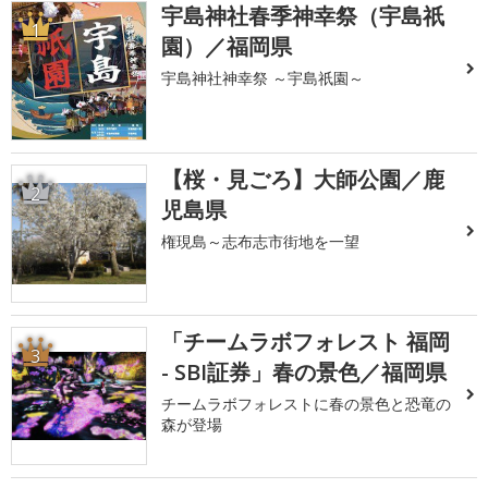
宇島神社春季神幸祭（宇島祇
1
園）／福岡県
宇島神社神幸祭 ～宇島祇園～
【桜・見ごろ】大師公園／鹿
2
児島県
権現島～志布志市街地を一望
「チームラボフォレスト 福岡
3
- SBI証券」春の景色／福岡県
チームラボフォレストに春の景色と恐竜の
森が登場