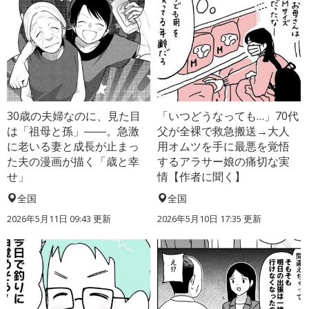
30歳の夫婦なのに、見た目
「いつどうなっても…」70代
は「祖母と孫」――。急激
父が全裸で救急搬送→大人
に老いる妻と成長が止まっ
用オムツを手に最悪を覚悟
た夫の漫画が描く「歳と幸
するアラサー娘の痛切な実
せ」
情【作者に聞く】
全国
全国
2026年5月11日 09:43 更新
2026年5月10日 17:35 更新