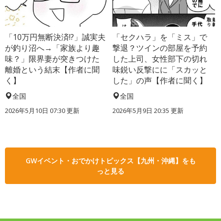
「10万円無断決済!?」誠実夫
「セクハラ」を「ミス」で
が釣り沼へ→「家族より趣
撃退？ツインの部屋を予約
味？」限界妻が突きつけた
した上司、女性部下の切れ
離婚という結末【作者に聞
味鋭い反撃にに「スカッと
く】
した」の声【作者に聞く】
全国
全国
2026年5月10日 07:30 更新
2026年5月9日 20:35 更新
GWイベント・おでかけトピックス【九州・沖縄】をも
っと見る