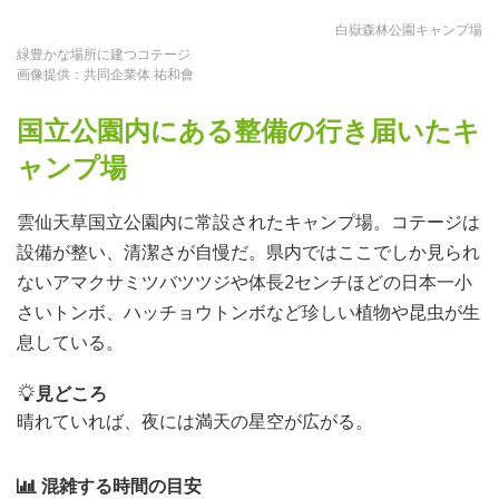
白嶽森林公園キャンプ場
緑豊かな場所に建つコテージ
画像提供：共同企業体 祐和會
国立公園内にある整備の行き届いたキ
ャンプ場
雲仙天草国立公園内に常設されたキャンプ場。コテージは
設備が整い、清潔さが自慢だ。県内ではここでしか見られ
ないアマクサミツバツツジや体長2センチほどの日本一小
さいトンボ、ハッチョウトンボなど珍しい植物や昆虫が生
息している。
見どころ
晴れていれば、夜には満天の星空が広がる。
混雑する時間の目安