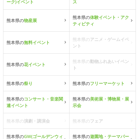
ーク)イベント
ス
熊本県の
体験イベント・アク
熊本県の
物産展
ティビティ
熊本県の
アニメ・ゲームイベ
熊本県の
無料イベント
ント
熊本県の
動物ふれあいイベン
熊本県の
花イベント
ト
熊本県の
祭り
熊本県の
フリーマーケット
熊本県の
コンサート・音楽関
熊本県の
美術展・博物展・展
連イベント
示会
熊本県の
演劇・講演会
熊本県の
フェア
熊本県の
GW(ゴールデンウィ
熊本県の
遊園地・テーマパー