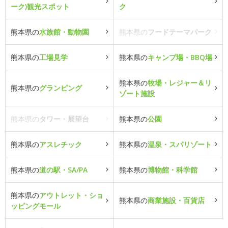
ーク)観光スポット
ク
熊本県の
水族館・動物園
熊本県の
フードテーマパーク
熊本県の
工場見学
熊本県の
キャンプ場・BBQ場
熊本県の
牧場・レジャー＆リ
熊本県の
グランピング
ゾート施設
熊本県の
タワー・展望台
熊本県の
公園
熊本県の
アスレチック
熊本県の
温泉・スパリゾート
熊本県の
道の駅・SA/PA
熊本県の
博物館・科学館
熊本県の
アウトレット・ショ
熊本県の
商業施設・百貨店
ッピングモール