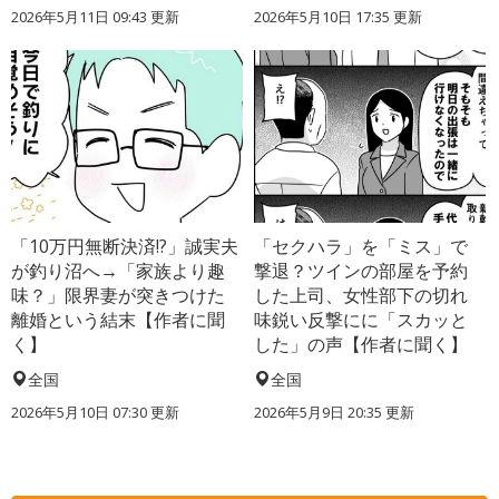
2026年5月11日 09:43 更新
2026年5月10日 17:35 更新
「10万円無断決済!?」誠実夫
「セクハラ」を「ミス」で
が釣り沼へ→「家族より趣
撃退？ツインの部屋を予約
味？」限界妻が突きつけた
した上司、女性部下の切れ
離婚という結末【作者に聞
味鋭い反撃にに「スカッと
く】
した」の声【作者に聞く】
全国
全国
2026年5月10日 07:30 更新
2026年5月9日 20:35 更新