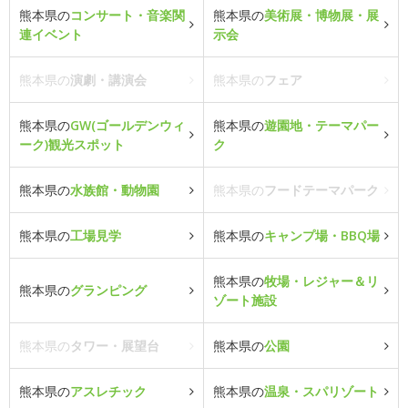
熊本県の
コンサート・音楽関
熊本県の
美術展・博物展・展
連イベント
示会
熊本県の
演劇・講演会
熊本県の
フェア
熊本県の
GW(ゴールデンウィ
熊本県の
遊園地・テーマパー
ーク)観光スポット
ク
熊本県の
水族館・動物園
熊本県の
フードテーマパーク
熊本県の
工場見学
熊本県の
キャンプ場・BBQ場
熊本県の
牧場・レジャー＆リ
熊本県の
グランピング
ゾート施設
熊本県の
タワー・展望台
熊本県の
公園
熊本県の
アスレチック
熊本県の
温泉・スパリゾート