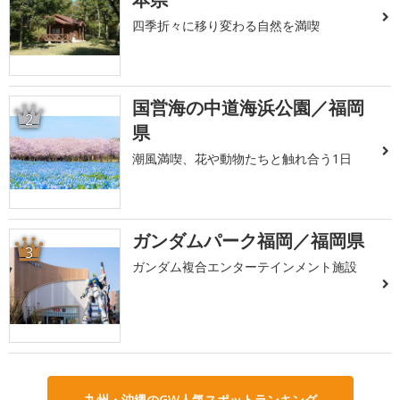
四季折々に移り変わる自然を満喫
国営海の中道海浜公園／福岡
2
県
潮風満喫、花や動物たちと触れ合う1日
ガンダムパーク福岡／福岡県
3
ガンダム複合エンターテインメント施設
九州・沖縄のGW人気スポットランキング