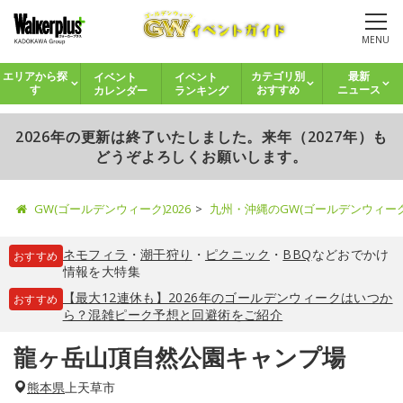
MENU
イベント
イベント
エリアから探
カテゴリ別
最新
カレンダー
ランキング
す
おすすめ
ニュース
2026年の更新は終了いたしました。来年（2027年）も
どうぞよろしくお願いします。
GW(ゴールデンウィーク)2026
九州・沖縄のGW(ゴールデンウィー
ネモフィラ
・
潮干狩り
・
ピクニック
・
BBQ
などおでかけ
おすすめ
情報を大特集
【最大12連休も】2026年のゴールデンウィークはいつか
おすすめ
ら？混雑ピーク予想と回避術をご紹介
龍ヶ岳山頂自然公園キャンプ場
熊本県
上天草市