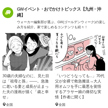
GWイベント・おでかけトピックス【九州・沖
縄】
ウォーカー編集部が選ぶ、GW(ゴールデンウィーク)の楽し
み方を紹介。家で楽しめるコンテンツも続々！
30歳の夫婦なのに、見た目
「いつどうなっても…」70代
は「祖母と孫」――。急激
父が全裸で救急搬送→大人
に老いる妻と成長が止まっ
用オムツを手に最悪を覚悟
た夫の漫画が描く「歳と幸
するアラサー娘の痛切な実
せ」
情【作者に聞く】
全国
全国