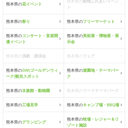
熊本県の
動物ふれあいイベン
熊本県の
花イベント
ト
熊本県の
祭り
熊本県の
フリーマーケット
熊本県の
コンサート・音楽関
熊本県の
美術展・博物展・展
連イベント
示会
熊本県の
演劇・講演会
熊本県の
フェア
熊本県の
GW(ゴールデンウィ
熊本県の
遊園地・テーマパー
ーク)観光スポット
ク
熊本県の
水族館・動物園
熊本県の
フードテーマパーク
熊本県の
工場見学
熊本県の
キャンプ場・BBQ場
熊本県の
牧場・レジャー＆リ
熊本県の
グランピング
ゾート施設