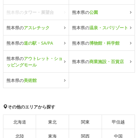
熊本県の
タワー・展望台
熊本県の
公園
熊本県の
アスレチック
熊本県の
温泉・スパリゾート
熊本県の
道の駅・SA/PA
熊本県の
博物館・科学館
熊本県の
アウトレット・ショ
熊本県の
商業施設・百貨店
ッピングモール
熊本県の
美術館
その他のエリアから探す
北海道
東北
関東
甲信越
北陸
東海
関西
中国