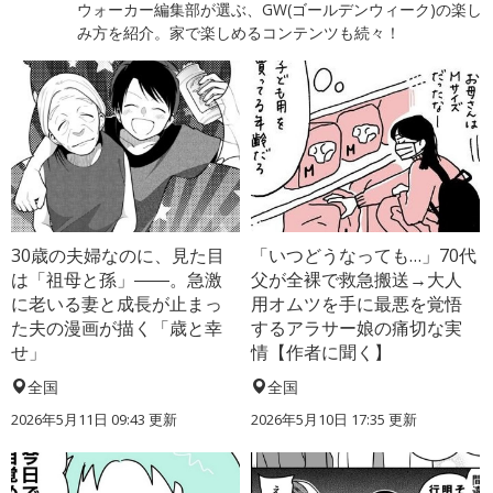
ウォーカー編集部が選ぶ、GW(ゴールデンウィーク)の楽し
み方を紹介。家で楽しめるコンテンツも続々！
30歳の夫婦なのに、見た目
「いつどうなっても…」70代
は「祖母と孫」――。急激
父が全裸で救急搬送→大人
に老いる妻と成長が止まっ
用オムツを手に最悪を覚悟
た夫の漫画が描く「歳と幸
するアラサー娘の痛切な実
せ」
情【作者に聞く】
全国
全国
2026年5月11日 09:43 更新
2026年5月10日 17:35 更新