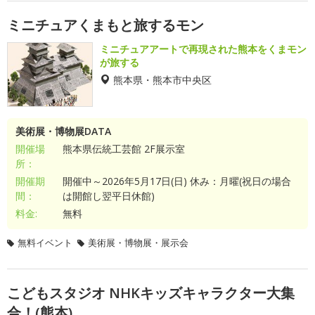
ミニチュアくまもと旅するモン
ミニチュアアートで再現された熊本をくまモン
が旅する
熊本県・熊本市中央区
美術展・博物展DATA
開催場
熊本県伝統工芸館 2F展示室
所：
開催期
開催中～2026年5月17日(日) 休み：月曜(祝日の場合
間：
は開館し翌平日休館)
料金:
無料
無料イベント
美術展・博物展・展示会
こどもスタジオ NHKキッズキャラクター大集
合！(熊本)