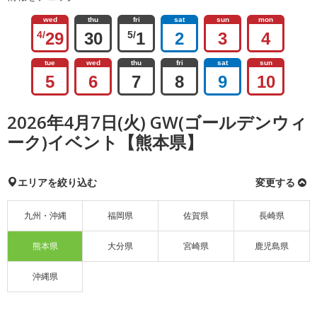
wed
thu
fri
sat
sun
mon
4/
29
30
5/
1
2
3
4
tue
wed
thu
fri
sat
sun
5
6
7
8
9
10
2026年4月7日(火) GW(ゴールデンウィ
ーク)イベント【熊本県】
エリアを絞り込む
変更する
九州・沖縄
福岡県
佐賀県
長崎県
熊本県
大分県
宮崎県
鹿児島県
沖縄県