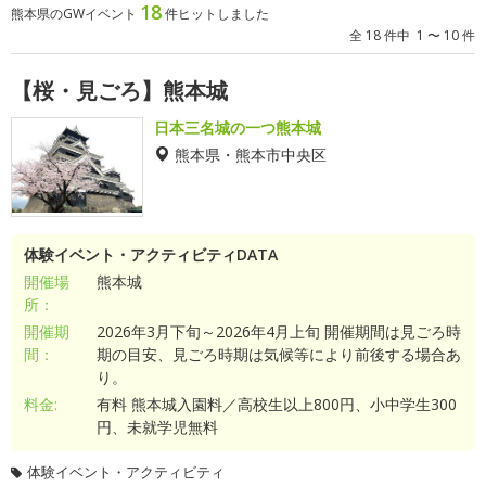
18
熊本県のGWイベント
件ヒットしました
全 18 件中 1 〜 10 件
【桜・見ごろ】熊本城
日本三名城の一つ熊本城
熊本県・熊本市中央区
体験イベント・アクティビティDATA
開催場
熊本城
所：
開催期
2026年3月下旬～2026年4月上旬 開催期間は見ごろ時
間：
期の目安、見ごろ時期は気候等により前後する場合あ
り。
料金:
有料 熊本城入園料／高校生以上800円、小中学生300
円、未就学児無料
体験イベント・アクティビティ