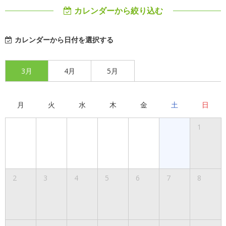
カレンダーから絞り込む
カレンダーから日付を選択する
3月
4月
5月
月
火
水
木
金
土
日
1
2
3
4
5
6
7
8