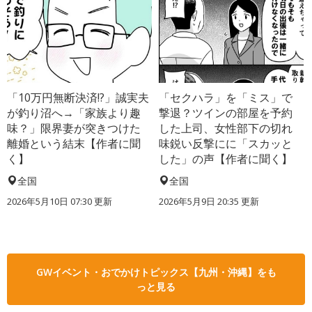
「10万円無断決済!?」誠実夫
「セクハラ」を「ミス」で
が釣り沼へ→「家族より趣
撃退？ツインの部屋を予約
味？」限界妻が突きつけた
した上司、女性部下の切れ
離婚という結末【作者に聞
味鋭い反撃にに「スカッと
く】
した」の声【作者に聞く】
全国
全国
2026年5月10日 07:30 更新
2026年5月9日 20:35 更新
GWイベント・おでかけトピックス【九州・沖縄】をも
っと見る