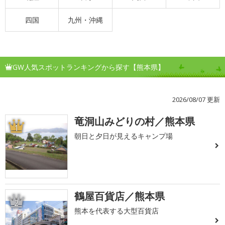
四国
九州・沖縄
GW人気スポットランキングから探す【熊本県】
2026/08/07 更新
竜洞山みどりの村／熊本県
1
朝日と夕日が見えるキャンプ場
鶴屋百貨店／熊本県
2
熊本を代表する大型百貨店