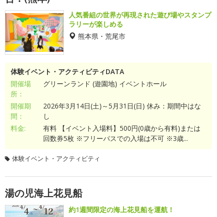
人気番組の世界が再現された遊び場やスタンプ
ラリーが楽しめる
熊本県・荒尾市
体験イベント・アクティビティDATA
開催場
グリーンランド (遊園地) イベントホール
所：
開催期
2026年3月14日(土)～5月31日(日) 休み：期間中はな
間：
し
料金:
有料 【イベント入場料】500円(0歳から有料)または
回数券5枚 ※フリーパスでの入場は不可 ※3歳...
体験イベント・アクティビティ
湯の児海上花見船
約1週間限定の海上花見船を運航！