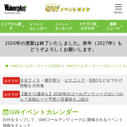
MENU
イベント
イベント
エリアから探
カテゴリ別
最新
カレンダー
ランキング
す
おすすめ
ニュース
2026年の更新は終了いたしました。来年（2027年）も
どうぞよろしくお願いします。
GW(ゴールデンウィーク)2026
GW(ゴールデンウィーク)イベント
ネモフィラ
・
潮干狩り
・
ピクニック
・
BBQ
などおでかけ
おすすめ
情報を大特集
【最大12連休も】2026年のゴールデンウィークはいつか
おすすめ
ら？混雑ピーク予想と回避術をご紹介
GWイベントカレンダー
日付をタップして、GW(ゴールデンウィーク)に開催されるイベント
情報をチェック