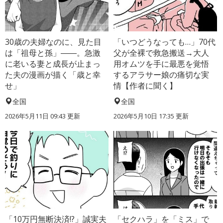
30歳の夫婦なのに、見た目
「いつどうなっても…」70代
は「祖母と孫」――。急激
父が全裸で救急搬送→大人
に老いる妻と成長が止まっ
用オムツを手に最悪を覚悟
た夫の漫画が描く「歳と幸
するアラサー娘の痛切な実
せ」
情【作者に聞く】
全国
全国
2026年5月11日 09:43 更新
2026年5月10日 17:35 更新
「10万円無断決済!?」誠実夫
「セクハラ」を「ミス」で