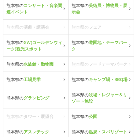
熊本県の
コンサート・音楽関
熊本県の
美術展・博物展・展
連イベント
示会
熊本県の
演劇・講演会
熊本県の
フェア
熊本県の
GW(ゴールデンウィ
熊本県の
遊園地・テーマパー
ーク)観光スポット
ク
熊本県の
水族館・動物園
熊本県の
フードテーマパーク
熊本県の
工場見学
熊本県の
キャンプ場・BBQ場
熊本県の
牧場・レジャー＆リ
熊本県の
グランピング
ゾート施設
熊本県の
タワー・展望台
熊本県の
公園
熊本県の
アスレチック
熊本県の
温泉・スパリゾート