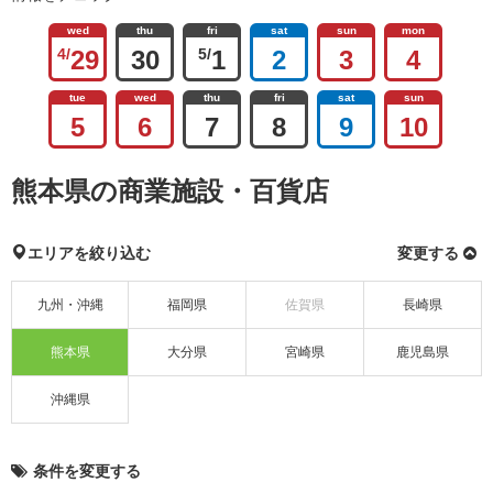
wed
thu
fri
sat
sun
mon
4/
29
30
5/
1
2
3
4
tue
wed
thu
fri
sat
sun
5
6
7
8
9
10
熊本県の商業施設・百貨店
エリアを絞り込む
変更する
九州・沖縄
福岡県
佐賀県
長崎県
熊本県
大分県
宮崎県
鹿児島県
沖縄県
条件を変更する