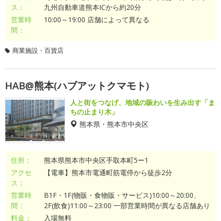
ス：
九州自動車道熊本ICから約20分
営業時
10:00～19:00 店舗によって異なる
間：
商業施設・百貨店
HAB@熊本(ハブアットクマモト)
人と街をつなげ、地域の賑わいを生み出す「ま
ちの止まり木」
熊本県・熊本市中央区
住所：
熊本県熊本市中央区手取本町5ー1
アクセ
【電車】熊本市電通町筋電停から徒歩2分
ス：
営業時
B1F・1F(物販・食物販・サービス)10:00～20:00、
間：
2F(飲食)11:00～23:00 一部営業時間が異なる店舗あり
料金：
入場無料