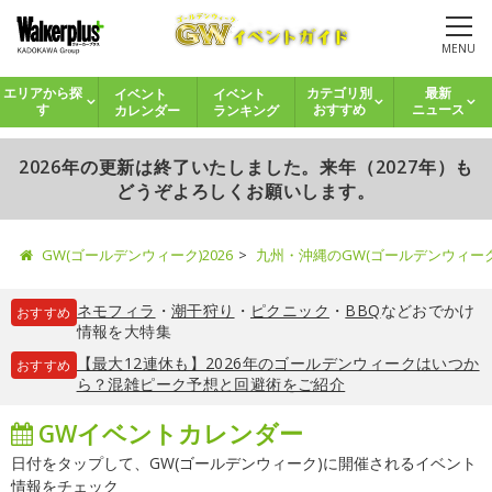
MENU
イベント
イベント
エリアから探
カテゴリ別
最新
カレンダー
ランキング
す
おすすめ
ニュース
2026年の更新は終了いたしました。来年（2027年）も
どうぞよろしくお願いします。
GW(ゴールデンウィーク)2026
九州・沖縄のGW(ゴールデンウィー
ネモフィラ
・
潮干狩り
・
ピクニック
・
BBQ
などおでかけ
おすすめ
情報を大特集
【最大12連休も】2026年のゴールデンウィークはいつか
おすすめ
ら？混雑ピーク予想と回避術をご紹介
GWイベントカレンダー
日付をタップして、GW(ゴールデンウィーク)に開催されるイベント
情報をチェック