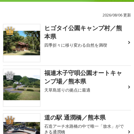
2026/08/06 更新
ヒゴタイ公園キャンプ村／熊
1
本県
四季折々に移り変わる自然を満喫
福連木子守唄公園オートキャ
2
ンプ場／熊本県
天草島巡りの拠点に最適
道の駅 通潤橋／熊本県
3
石造アーチ水路橋の中で唯一「放水」がで
きる通潤橋