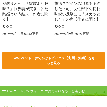
が釣り沼へ→「家族より趣
撃退？ツインの部屋を予約
味？」限界妻が突きつけた
した上司、女性部下の切れ
離婚という結末【作者に聞
味鋭い反撃にに「スカッと
く】
した」の声【作者に聞く】
全国
全国
2026年5月10日 07:30 更新
2026年5月9日 20:35 更新
GWイベント・おでかけトピックス【九州・沖縄】をも
っと見る
GW(ゴールデンウィーク)のおでかけをもっと楽しむ