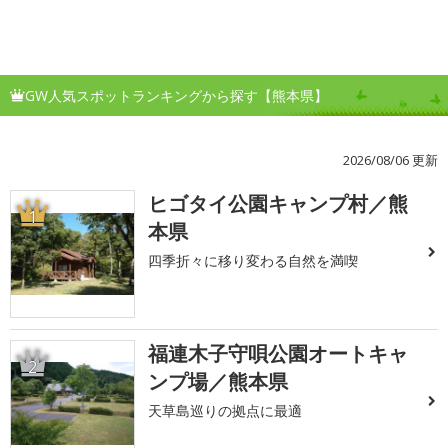
GW人気スポットランキングから探す【熊本県】
2026/08/06 更新
ヒゴタイ公園キャンプ村／熊
1
本県
四季折々に移り変わる自然を満喫
福連木子守唄公園オートキャ
2
ンプ場／熊本県
天草島巡りの拠点に最適