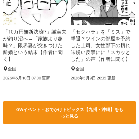
「10万円無断決済!?」誠実夫
「セクハラ」を「ミス」で
が釣り沼へ→「家族より趣
撃退？ツインの部屋を予約
味？」限界妻が突きつけた
した上司、女性部下の切れ
離婚という結末【作者に聞
味鋭い反撃にに「スカッと
く】
した」の声【作者に聞く】
全国
全国
2026年5月10日 07:30 更新
2026年5月9日 20:35 更新
GWイベント・おでかけトピックス【九州・沖縄】をも
っと見る