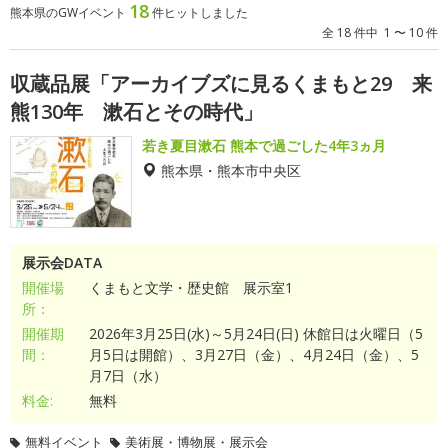
18
熊本県のGWイベント
件ヒットしました
全 18 件中 1 〜 10 件
収蔵品展「アーカイブズに見るくまもと29 来
熊130年 漱石とその時代」
若き夏目漱石 熊本で過ごした4年3ヵ月
熊本県・熊本市中央区
展示会DATA
開催場
くまもと文学・歴史館 展示室1
所：
開催期
2026年3月25日(水)～5月24日(日) 休館日は火曜日（5
間：
月5日は開館）、3月27日（金）、4月24日（金）、5
月7日（水）
料金:
無料
無料イベント
美術展・博物展・展示会