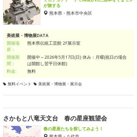
が旅する
熊本県・熊本市中央区
美術展・博物展DATA
開催場
熊本県伝統工芸館 2F展示室
所：
開催期
開催中～2026年5月17日(日) 休み：月曜(祝日の場合
間：
は開館し翌平日休館)
料金:
無料
無料イベント
美術展・博物展・展示会
さかもと八竜天文台 春の星座観望会
春の星座たちを探してみよう！
熊本県・八代市