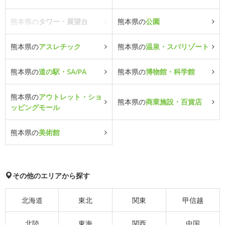
熊本県の
タワー・展望台
熊本県の
公園
熊本県の
アスレチック
熊本県の
温泉・スパリゾート
熊本県の
道の駅・SA/PA
熊本県の
博物館・科学館
熊本県の
アウトレット・ショ
熊本県の
商業施設・百貨店
ッピングモール
熊本県の
美術館
その他のエリアから探す
北海道
東北
関東
甲信越
北陸
東海
関西
中国