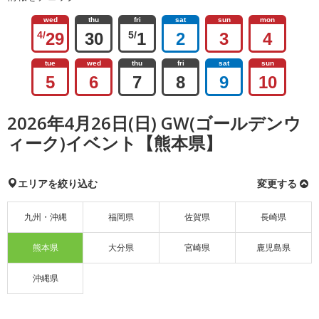
wed
thu
fri
sat
sun
mon
4/
29
30
5/
1
2
3
4
tue
wed
thu
fri
sat
sun
5
6
7
8
9
10
2026年4月26日(日) GW(ゴールデンウ
ィーク)イベント【熊本県】
エリアを絞り込む
変更する
九州・沖縄
福岡県
佐賀県
長崎県
熊本県
大分県
宮崎県
鹿児島県
沖縄県