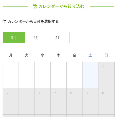
カレンダーから絞り込む
カレンダーから日付を選択する
3月
4月
5月
月
火
水
木
金
土
日
1
2
3
4
5
6
7
8