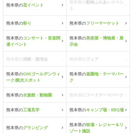
熊本県の
動物ふれあいイベン
熊本県の
花イベント
ト
熊本県の
祭り
熊本県の
フリーマーケット
熊本県の
コンサート・音楽関
熊本県の
美術展・博物展・展
連イベント
示会
熊本県の
演劇・講演会
熊本県の
フェア
熊本県の
GW(ゴールデンウィ
熊本県の
遊園地・テーマパー
ーク)観光スポット
ク
熊本県の
水族館・動物園
熊本県の
フードテーマパーク
熊本県の
工場見学
熊本県の
キャンプ場・BBQ場
熊本県の
牧場・レジャー＆リ
熊本県の
グランピング
ゾート施設