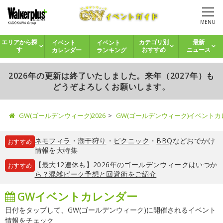
MENU
イベント
イベント
エリアから探
カテゴリ別
最新
カレンダー
ランキング
す
おすすめ
ニュース
2026年の更新は終了いたしました。来年（2027年）も
どうぞよろしくお願いします。
GW(ゴールデンウィーク)2026
GW(ゴールデンウィーク)イベント
ネモフィラ
・
潮干狩り
・
ピクニック
・
BBQ
などおでかけ
おすすめ
情報を大特集
【最大12連休も】2026年のゴールデンウィークはいつか
おすすめ
ら？混雑ピーク予想と回避術をご紹介
GWイベントカレンダー
日付をタップして、GW(ゴールデンウィーク)に開催されるイベント
情報をチェック