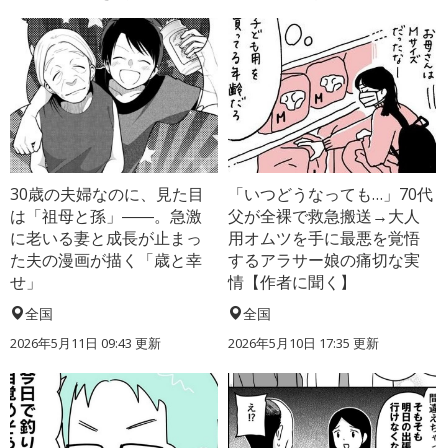
30歳の夫婦なのに、見た目
「いつどうなっても…」70代
は「祖母と孫」――。急激
父が全裸で救急搬送→大人
に老いる妻と成長が止まっ
用オムツを手に最悪を覚悟
た夫の漫画が描く「歳と幸
するアラサー娘の痛切な実
せ」
情【作者に聞く】
全国
全国
2026年5月11日 09:43 更新
2026年5月10日 17:35 更新