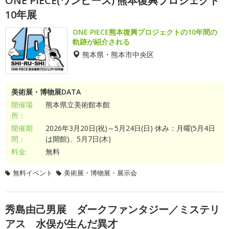
ONE PIECE(ワンピース) 熊本復興プロジェクト
10年展
ONE PIECE熊本復興プロジェクトの10年間の
軌跡が紹介される
熊本県・熊本市中央区
美術展・博物展DATA
開催場
熊本県立美術館本館
所：
開催期
2026年3月20日(祝)～5月24日(日) 休み：月曜(5月4日
間：
は開館)、5月7日(木)
料金:
無料
無料イベント
美術展・博物展・展示会
秀島由己男展 ダークファンタジー／ミステリ
アス 水俣が生んだ異才