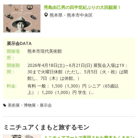
秀島由己男の四半世紀ぶりの大回顧展！
熊本県・熊本市中央区
展示会DATA
開催場
熊本市現代美術館
所：
開催期
2026年4月18日(土)～6月21日(日) 展覧会入場は19：
間：
30まで火曜日休館（ただし、5月5日（火・祝）は開
館し、7日（木）は休館。）
料金:
有料 一般： 1,500（1,300）円 シニア（65歳以
上）： 1,200（1,000）円 学生（...
美術展・博物展・展示会
ミニチュアくまもと旅するモン
ミニチュアアートで再現された熊本をくまモン