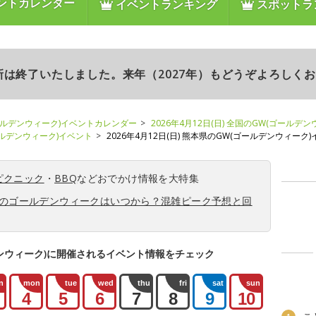
ントカレンダー
イベントランキング
スポットラ
更新は終了いたしました。来年（2027年）もどうぞよろしく
ールデンウィーク)イベントカレンダー
2026年4月12日(日) 全国のGW(ゴールデ
ゴールデンウィーク)イベント
2026年4月12日(日) 熊本県のGW(ゴールデンウィーク
ピクニック
・
BBQ
などおでかけ情報を大特集
6年のゴールデンウィークはいつから？混雑ピーク予想と回
ンウィーク)に開催されるイベント情報をチェック
n
mon
tue
wed
thu
fri
sat
sun
4
5
6
7
8
9
10