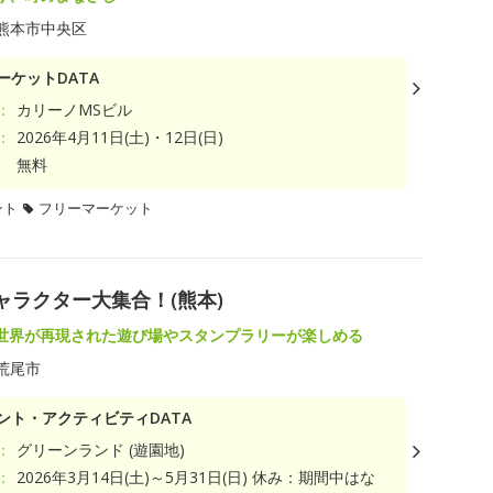
熊本市中央区
ーケットDATA
：
カリーノMSビル
：
2026年4月11日(土)・12日(日)
無料
ント
フリーマーケット
ャラクター大集合！(熊本)
世界が再現された遊び場やスタンプラリーが楽しめる
荒尾市
ント・アクティビティDATA
：
グリーンランド (遊園地)
：
2026年3月14日(土)～5月31日(日) 休み：期間中はな