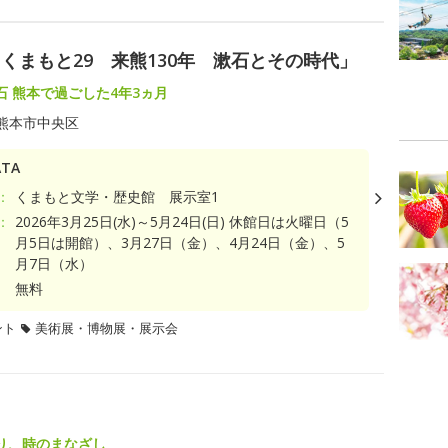
くまもと29 来熊130年 漱石とその時代」
石 熊本で過ごした4年3ヵ月
熊本市中央区
TA
：
くまもと文学・歴史館 展示室1
：
2026年3月25日(水)～5月24日(日) 休館日は火曜日（5
月5日は開館）、3月27日（金）、4月24日（金）、5
月7日（水）
無料
ント
美術展・博物展・展示会
り、時のまなざし