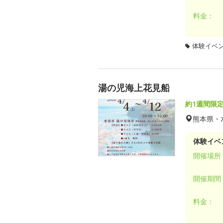
料金：
体験イベ
湯の児海上花見船
約1週間限
熊本県・
体験イベ
開催場所
開催期間
料金：