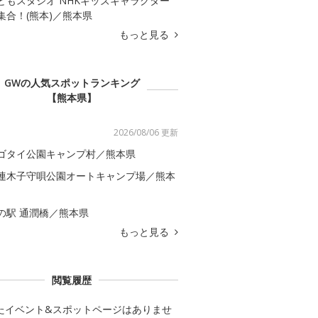
どもスタジオ NHKキッズキャラクター
集合！(熊本)／熊本県
もっと見る
GWの人気スポットランキング
【熊本県】
2026/08/06 更新
ゴタイ公園キャンプ村／熊本県
連木子守唄公園オートキャンプ場／熊本
の駅 通潤橋／熊本県
もっと見る
閲覧履歴
たイベント&スポットページはありませ