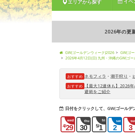
イベ
エリアから探す
2026年の
GW(ゴールデンウィーク)2026
GW(ゴ
2026年4月12日(日) 九州・沖縄のGW(
ネモフィラ
・
潮干狩り
・
おすすめ
【最大12連休も】202
おすすめ
避術をご紹介
日付をクリックして、GW(ゴールデ
wed
fri
thu
sat
su
4/
5/
29
30
1
2
3