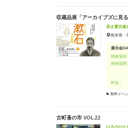
収蔵品展「アーカイブズに見る
若き夏目漱
熊本県・
展示会DA
開催場所
開催期間
料金：
無料イベ
古町蚤の市 VOL.22
はるのひか