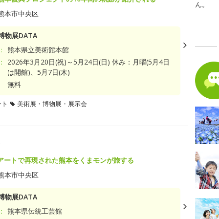
ん。
熊本市中央区
博物展DATA
：
熊本県立美術館本館
：
2026年3月20日(祝)～5月24日(日) 休み：月曜(5月4日
は開館)、5月7日(木)
無料
ント
美術展・博物展・展示会
ン
アートで再現された熊本をくまモンが旅する
熊本市中央区
博物展DATA
：
熊本県伝統工芸館