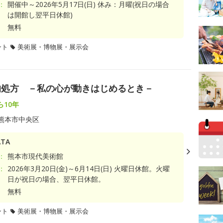
：
開催中～2026年5月17日(日) 休み：月曜(祝日の場合
は開館し翌平日休館)
無料
ント
美術展・博物展・展示会
文化的処方 －私の心が動きはじめるとき－
10年
熊本市中央区
TA
：
熊本市現代美術館
：
2026年3月20日(金)～6月14日(日) 火曜日休館。火曜
日が祝日の場合、翌平日休館。
無料
ント
美術展・博物展・展示会