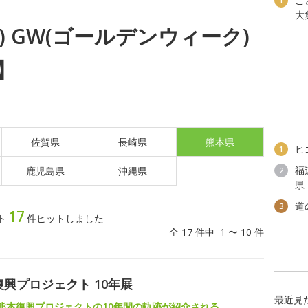
こ
1
大
日) GW(ゴールデンウィーク)
】
佐賀県
長崎県
熊本県
ヒ
1
福
鹿児島県
沖縄県
2
県
道
3
17
ト
件ヒットしました
全 17 件中 1 〜 10 件
本復興プロジェクト 10年展
最近見
ECE熊本復興プロジェクトの10年間の軌跡が紹介される