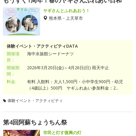
もうすぐ1周年！春のヤギさんふれあい日和
ヤギさんとふれあおう！
熊本県・上天草市
体験イベント・アクティビティDATA
開催場
海中水族館シードーナツ
所：
開催期
2026年3月20日(金)～4月26日(日) 雨天中止
間：
料金:
有料 入館料：大人1,500円・小中学生900円・幼児
（4歳以上）500円 ヤギふれあい参加料金：2...
体験イベント・アクティビティ
第4回阿蘇ちょうちん祭
市民と灯す復興の灯