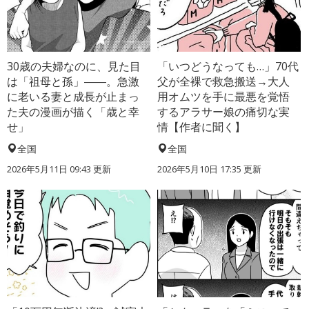
30歳の夫婦なのに、見た目
「いつどうなっても…」70代
は「祖母と孫」――。急激
父が全裸で救急搬送→大人
に老いる妻と成長が止まっ
用オムツを手に最悪を覚悟
た夫の漫画が描く「歳と幸
するアラサー娘の痛切な実
せ」
情【作者に聞く】
全国
全国
2026年5月11日 09:43 更新
2026年5月10日 17:35 更新