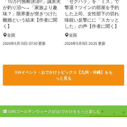
「10万円無断決済!?」誠実夫
「セクハラ」を「ミス」で
が釣り沼へ→「家族より趣
撃退？ツインの部屋を予約
味？」限界妻が突きつけた
した上司、女性部下の切れ
離婚という結末【作者に聞
味鋭い反撃にに「スカッと
く】
した」の声【作者に聞く】
全国
全国
2026年5月10日 07:30 更新
2026年5月9日 20:35 更新
GWイベント・おでかけトピックス【九州・沖縄】をも
っと見る
GW(ゴールデンウィーク)のおでかけをもっと楽しむ