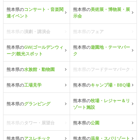
熊本県の
コンサート・音楽関
熊本県の
美術展・博物展・展
連イベント
示会
熊本県の
演劇・講演会
熊本県の
フェア
熊本県の
GW(ゴールデンウィ
熊本県の
遊園地・テーマパー
ーク)観光スポット
ク
熊本県の
水族館・動物園
熊本県の
フードテーマパーク
熊本県の
工場見学
熊本県の
キャンプ場・BBQ場
熊本県の
牧場・レジャー＆リ
熊本県の
グランピング
ゾート施設
熊本県の
タワー・展望台
熊本県の
公園
熊本県の
アスレチック
熊本県の
温泉・スパリゾート