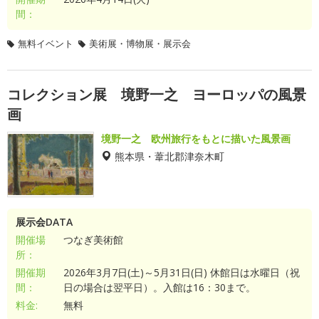
間：
無料イベント
美術展・博物展・展示会
コレクション展 境野一之 ヨーロッパの風景
画
境野一之 欧州旅行をもとに描いた風景画
熊本県・葦北郡津奈木町
展示会DATA
開催場
つなぎ美術館
所：
開催期
2026年3月7日(土)～5月31日(日) 休館日は水曜日（祝
間：
日の場合は翌平日）。入館は16：30まで。
料金:
無料