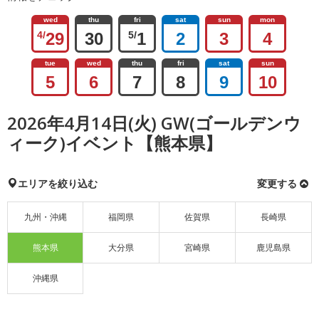
wed
thu
fri
sat
sun
mon
4/
29
30
5/
1
2
3
4
tue
wed
thu
fri
sat
sun
5
6
7
8
9
10
2026年4月14日(火) GW(ゴールデンウ
ィーク)イベント【熊本県】
エリアを絞り込む
変更する
九州・沖縄
福岡県
佐賀県
長崎県
熊本県
大分県
宮崎県
鹿児島県
沖縄県