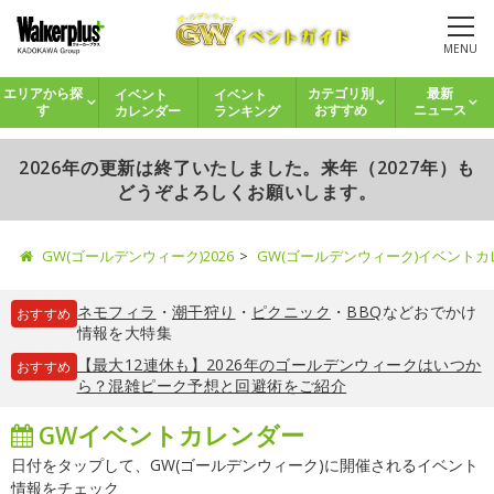
MENU
イベント
イベント
エリアから探
カテゴリ別
最新
カレンダー
ランキング
す
おすすめ
ニュース
2026年の更新は終了いたしました。来年（2027年）も
どうぞよろしくお願いします。
GW(ゴールデンウィーク)2026
GW(ゴールデンウィーク)イベント
ネモフィラ
・
潮干狩り
・
ピクニック
・
BBQ
などおでかけ
おすすめ
情報を大特集
【最大12連休も】2026年のゴールデンウィークはいつか
おすすめ
ら？混雑ピーク予想と回避術をご紹介
GWイベントカレンダー
日付をタップして、GW(ゴールデンウィーク)に開催されるイベント
情報をチェック