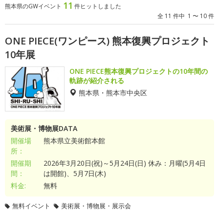
11
熊本県のGWイベント
件ヒットしました
全 11 件中 1 〜 10 件
ONE PIECE(ワンピース) 熊本復興プロジェクト
10年展
ONE PIECE熊本復興プロジェクトの10年間の
軌跡が紹介される
熊本県・熊本市中央区
美術展・博物展DATA
開催場
熊本県立美術館本館
所：
開催期
2026年3月20日(祝)～5月24日(日) 休み：月曜(5月4日
間：
は開館)、5月7日(木)
料金:
無料
無料イベント
美術展・博物展・展示会