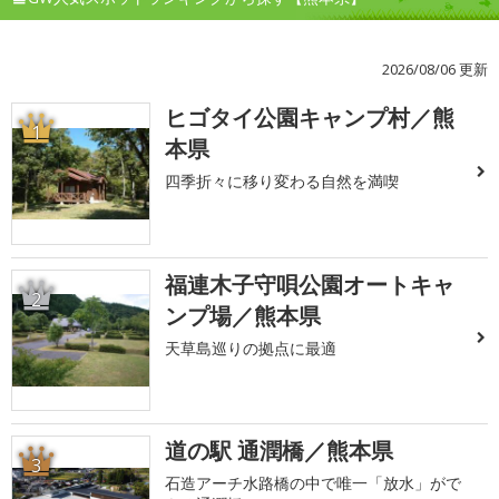
2026/08/06 更新
ヒゴタイ公園キャンプ村／熊
1
本県
四季折々に移り変わる自然を満喫
福連木子守唄公園オートキャ
2
ンプ場／熊本県
天草島巡りの拠点に最適
道の駅 通潤橋／熊本県
3
石造アーチ水路橋の中で唯一「放水」がで