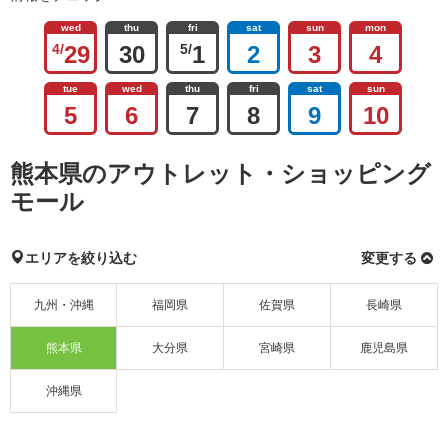
wed
thu
fri
sat
sun
mon
4/
29
30
5/
1
2
3
4
tue
wed
thu
fri
sat
sun
5
6
7
8
9
10
熊本県のアウトレット・ショッピング
モール
エリアを絞り込む
変更する
九州・沖縄
福岡県
佐賀県
長崎県
熊本県
大分県
宮崎県
鹿児島県
沖縄県