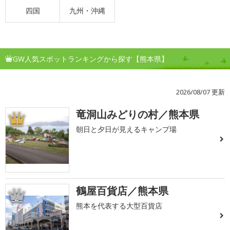
四国
九州・沖縄
GW人気スポットランキングから探す【熊本県】
2026/08/07 更新
竜洞山みどりの村／熊本県
1
朝日と夕日が見えるキャンプ場
鶴屋百貨店／熊本県
2
熊本を代表する大型百貨店