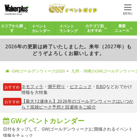
MENU
イベント
イベント
エリアから探
カテゴリ別
最新
カレンダー
ランキング
す
おすすめ
ニュース
2026年の更新は終了いたしました。来年（2027年）も
どうぞよろしくお願いします。
GW(ゴールデンウィーク)2026
九州・沖縄のGW(ゴールデンウィー
ネモフィラ
・
潮干狩り
・
ピクニック
・
BBQ
などおでかけ
おすすめ
情報を大特集
【最大12連休も】2026年のゴールデンウィークはいつか
おすすめ
ら？混雑ピーク予想と回避術をご紹介
GWイベントカレンダー
日付をタップして、GW(ゴールデンウィーク)に開催されるイベント
情報をチェック