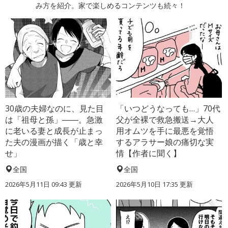
み方を紹介。家で楽しめるコンテンツも続々！
30歳の夫婦なのに、見た目
「いつどうなっても…」70代
は「祖母と孫」――。急激
父が全裸で救急搬送→大人
に老いる妻と成長が止まっ
用オムツを手に最悪を覚悟
た夫の漫画が描く「歳と幸
するアラサー娘の痛切な実
せ」
情【作者に聞く】
全国
全国
2026年5月11日 09:43 更新
2026年5月10日 17:35 更新