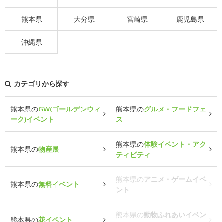
熊本県
大分県
宮崎県
鹿児島県
沖縄県
カテゴリから探す
熊本県の
GW(ゴールデンウィ
熊本県の
グルメ・フードフェ
ーク)イベント
ス
熊本県の
体験イベント・アク
熊本県の
物産展
ティビティ
熊本県の
アニメ・ゲームイベ
熊本県の
無料イベント
ント
熊本県の
動物ふれあいイベン
熊本県の
花イベント