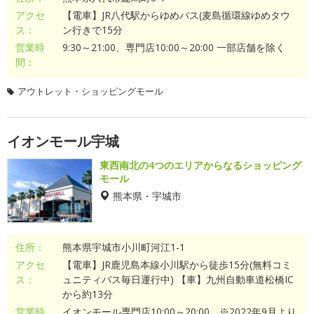
アクセ
【電車】JR八代駅からゆめバス(麦島循環線ゆめタウ
ス：
ン行きで15分
営業時
9:30～21:00、専門店10:00～20:00 一部店舗を除く
間：
アウトレット・ショッピングモール
イオンモール宇城
東西南北の4つのエリアからなるショッピング
モール
熊本県・宇城市
住所：
熊本県宇城市小川町河江1-1
アクセ
【電車】JR鹿児島本線小川駅から徒歩15分(無料コミ
ス：
ュニティバス毎日運行中) 【車】九州自動車道松橋IC
から約13分
営業時
イオンモール専門店10:00～20:00 ※2022年9月より