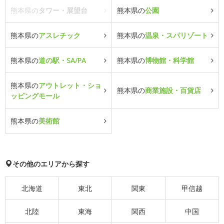
熊本県の
タワー・展望台
熊本県の
公園
熊本県の
アスレチック
熊本県の
温泉・スパリゾート
熊本県の
道の駅・SA/PA
熊本県の
博物館・科学館
熊本県の
アウトレット・ショ
熊本県の
商業施設・百貨店
ッピングモール
熊本県の
美術館
その他のエリアから探す
北海道
東北
関東
甲信越
北陸
東海
関西
中国