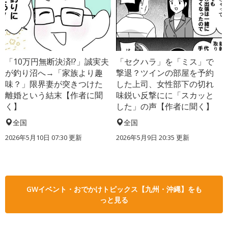
「10万円無断決済!?」誠実夫
「セクハラ」を「ミス」で
が釣り沼へ→「家族より趣
撃退？ツインの部屋を予約
味？」限界妻が突きつけた
した上司、女性部下の切れ
離婚という結末【作者に聞
味鋭い反撃にに「スカッと
く】
した」の声【作者に聞く】
全国
全国
2026年5月10日 07:30 更新
2026年5月9日 20:35 更新
GWイベント・おでかけトピックス【九州・沖縄】をも
っと見る