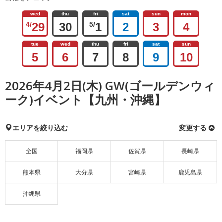
wed
thu
fri
sat
sun
mon
4/
29
30
5/
1
2
3
4
tue
wed
thu
fri
sat
sun
5
6
7
8
9
10
2026年4月2日(木) GW(ゴールデンウィ
ーク)イベント【九州・沖縄】
エリアを絞り込む
変更する
全国
福岡県
佐賀県
長崎県
熊本県
大分県
宮崎県
鹿児島県
沖縄県