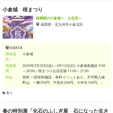
小倉城 桜まつり
桜満開の小倉城へ、お花見へ
福岡県・北九州市小倉北区
祭りDATA
開催場
小倉城
所：
開催期
2026年3月20日(金)～4月12日(日) 小倉城各施設 9:00
間：
～20:00／桜まつり出店店舗 11:00～21:00
料金:
有料 一部有料施設・有料イベントあり。天守閣入城
料は、一般350円、中高生200円、小学生100円。...
祭り
春の特別展「化石のふしぎ展 石になった生き