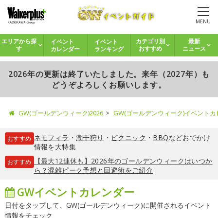
MENU
イベント
イベント
エリアから探
カテゴリ別
最新
カレンダー
ランキング
す
おすすめ
ニュース
2026年の更新は終了いたしました。来年（2027年）も
どうぞよろしくお願いします。
GW(ゴールデンウィーク)2026
GW(ゴールデンウィーク)イベント
ネモフィラ
・
潮干狩り
・
ピクニック
・
BBQ
などおでかけ
おすすめ
情報を大特集
【最大12連休も】2026年のゴールデンウィークはいつか
おすすめ
ら？混雑ピーク予想と回避術をご紹介
GWイベントカレンダー
日付をタップして、GW(ゴールデンウィーク)に開催されるイベント
情報をチェック