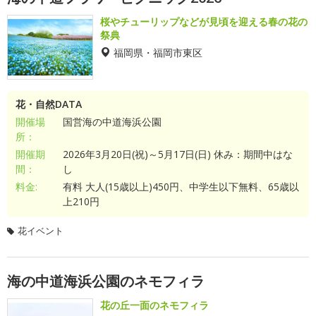
桜やチューリップなどが見頃を迎える春の花の
祭典
福岡県・福岡市東区
花・自然DATA
開催場
国営海の中道海浜公園
所：
開催期
2026年3月20日(祝)～5月17日(日) 休み：期間中はな
間：
し
料金:
有料 大人(15歳以上)450円、中学生以下無料、65歳以
上210円
花イベント
海の中道海浜公園のネモフィラ
花の丘一面のネモフィラ