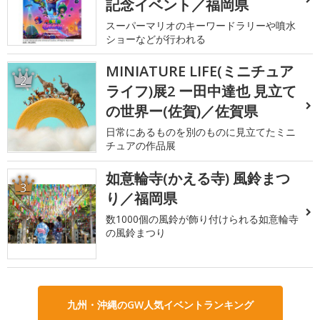
記念イベント／福岡県
スーパーマリオのキーワードラリーや噴水
ショーなどが行われる
MINIATURE LIFE(ミニチュア
2
ライフ)展2 ー田中達也 見立て
の世界ー(佐賀)／佐賀県
日常にあるものを別のものに見立てたミニ
チュアの作品展
如意輪寺(かえる寺) 風鈴まつ
3
り／福岡県
数1000個の風鈴が飾り付けられる如意輪寺
の風鈴まつり
九州・沖縄のGW人気イベントランキング