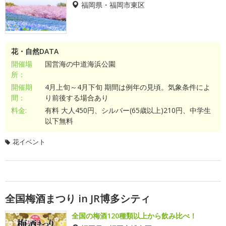
福岡県・福岡市東区
花・自然DATA
開催場
国営海の中道海浜公園
所：
開催期
4月上旬～4月下旬 期間は例年の見頃。気象条件によ
間：
り前後する場合あり
料金:
有料 大人450円、シルバー(65歳以上)210円、中学生
以下無料
花イベント
全国梅酒まつり in JR博多シティ
全国の梅酒120種類以上から飲み比べ！