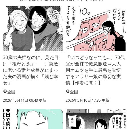
30歳の夫婦なのに、見た目
「いつどうなっても…」70代
は「祖母と孫」――。急激
父が全裸で救急搬送→大人
に老いる妻と成長が止まっ
用オムツを手に最悪を覚悟
た夫の漫画が描く「歳と幸
するアラサー娘の痛切な実
せ」
情【作者に聞く】
全国
全国
2026年5月11日 09:43 更新
2026年5月10日 17:35 更新