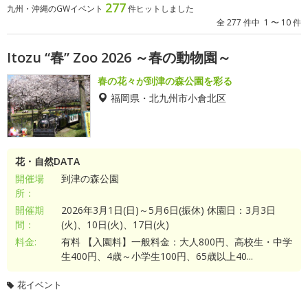
277
九州・沖縄のGWイベント
件ヒットしました
全 277 件中 1 〜 10 件
Itozu “春” Zoo 2026 ～春の動物園～
春の花々が到津の森公園を彩る
福岡県・北九州市小倉北区
花・自然DATA
開催場
到津の森公園
所：
開催期
2026年3月1日(日)～5月6日(振休) 休園日：3月3日
間：
(火)、10日(火)、17日(火)
料金:
有料 【入園料】一般料金：大人800円、高校生・中学
生400円、4歳～小学生100円、65歳以上40...
花イベント