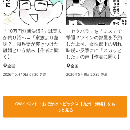
「10万円無断決済!?」誠実夫
「セクハラ」を「ミス」で
が釣り沼へ→「家族より趣
撃退？ツインの部屋を予約
味？」限界妻が突きつけた
した上司、女性部下の切れ
離婚という結末【作者に聞
味鋭い反撃にに「スカッと
く】
した」の声【作者に聞く】
全国
全国
2026年5月10日 07:30 更新
2026年5月9日 20:35 更新
GWイベント・おでかけトピックス【九州・沖縄】をも
っと見る