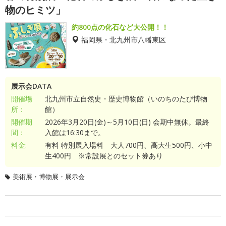
物のヒミツ」
約800点の化石など大公開！！
福岡県・北九州市八幡東区
展示会DATA
開催場
北九州市立自然史・歴史博物館（いのちのたび博物
所：
館）
開催期
2026年3月20日(金)～5月10日(日) 会期中無休。最終
間：
入館は16:30まで。
料金:
有料 特別展入場料 大人700円、高大生500円、小中
生400円 ※常設展とのセット券あり
美術展・博物展・展示会