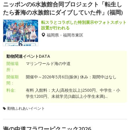
ニッポンの6水族館合同プロジェクト「転生し
たら蒼海の水族館にダイブしていた件」(福岡)
転スラとコラボした特別展示やフォトスポット
設置が行われる
福岡県・福岡市東区
動物関連イベントDATA
開催場
マリンワールド海の中道
所：
開催期
開催中～2026年5月6日(振休) 休み：期間中はなし
間：
料金:
有料 入館料：大人(高校生以上)2500円、中学生・小
学生1200円、未就学児(3歳以上小学生未満)...
動物ふれあいイベント
海の中道フラワーピクニック2026