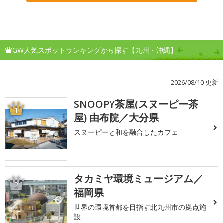
GW人気スポットランキングから探す【九州・沖縄】
2026/08/10 更新
SNOOPY茶屋(スヌーピー茶
1
屋) 由布院／大分県
スヌーピーと和を融合したカフェ
タカミヤ環境ミュージアム／
2
福岡県
世界の環境首都を目指す北九州市の拠点施
設