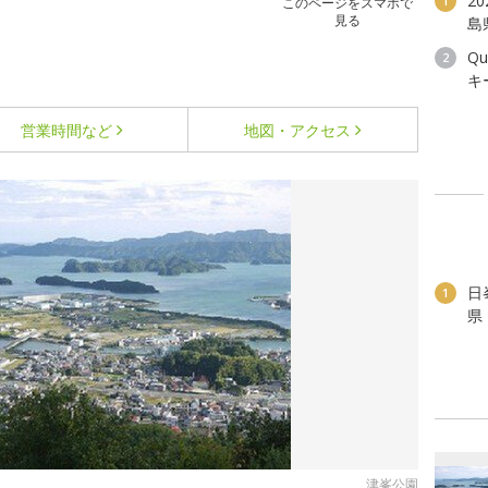
2
1
このページをスマホで
見る
島
Q
2
キ
営業時間など
地図・アクセス
日
1
県
津峯公園