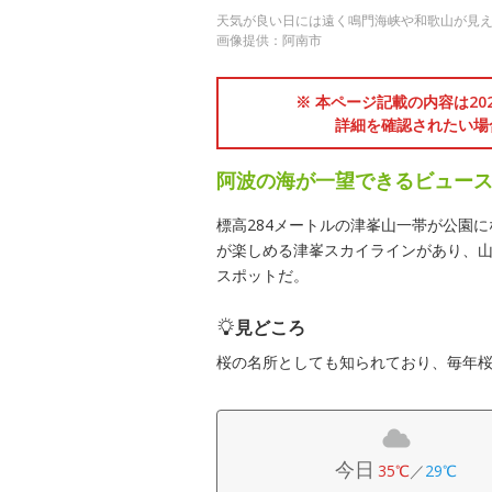
天気が良い日には遠く鳴門海峡や和歌山が見
画像提供：阿南市
※ 本ページ記載の内容は2
詳細を確認されたい場
阿波の海が一望できるビュー
標高284メートルの津峯山一帯が公園
が楽しめる津峯スカイラインがあり、
スポットだ。
見どころ
桜の名所としても知られており、毎年
今日
35℃
／
29℃