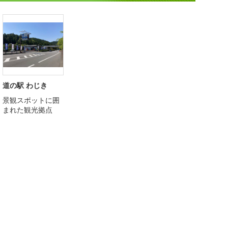
道の駅 わじき
景観スポットに囲
まれた観光拠点