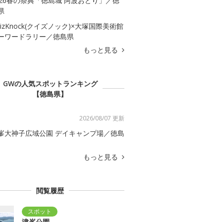
026春の祭典「徳島城 阿波おどり」／徳
県
uizKnock(クイズノック)×大塚国際美術館
ーワードラリー／徳島県
もっと見る
GWの人気スポットランキング
【徳島県】
2026/08/07 更新
峯大神子広域公園 デイキャンプ場／徳島
もっと見る
閲覧履歴
津峯公園