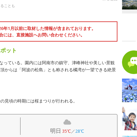
えることも
026年1月以前に取材した情報が含まれております。
合には、直接施設へお問い合わせください。
スポット
になっている。園内には阿南市の鎮守、津峰神社や美しい景観
山頂からは「阿波の松島」とも称される橘湾が一望できる絶景
桜の見頃の時期には桜まつりが行われる。
明日
35℃
／
28℃