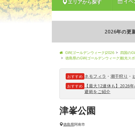
イベ
エリアから探す
2026年の
GW(ゴールデンウィーク)2026
四国のG
徳島県のGW(ゴールデンウィーク)観光ス
ネモフィラ
・
潮干狩り
・
おすすめ
【最大12連休も】202
おすすめ
避術をご紹介
津峯公園
徳島県
阿南市