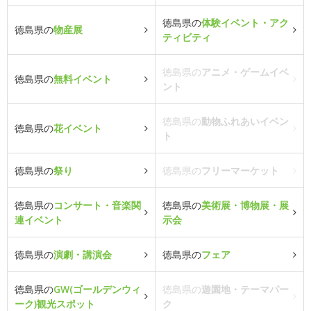
徳島県の
体験イベント・アク
徳島県の
物産展
ティビティ
徳島県の
アニメ・ゲームイベ
徳島県の
無料イベント
ント
徳島県の
動物ふれあいイベン
徳島県の
花イベント
ト
徳島県の
祭り
徳島県の
フリーマーケット
徳島県の
コンサート・音楽関
徳島県の
美術展・博物展・展
連イベント
示会
徳島県の
演劇・講演会
徳島県の
フェア
徳島県の
GW(ゴールデンウィ
徳島県の
遊園地・テーマパー
ーク)観光スポット
ク