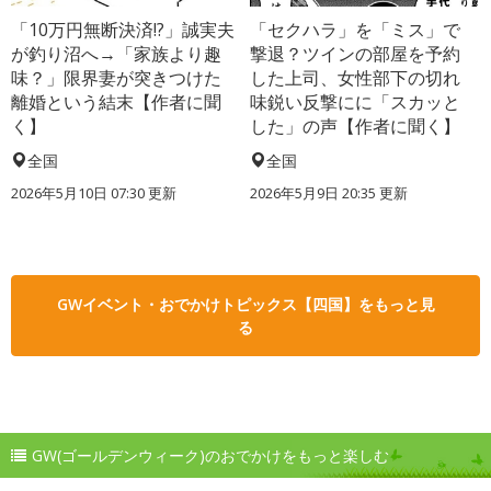
「10万円無断決済!?」誠実夫
「セクハラ」を「ミス」で
が釣り沼へ→「家族より趣
撃退？ツインの部屋を予約
味？」限界妻が突きつけた
した上司、女性部下の切れ
離婚という結末【作者に聞
味鋭い反撃にに「スカッと
く】
した」の声【作者に聞く】
全国
全国
2026年5月10日 07:30 更新
2026年5月9日 20:35 更新
GWイベント・おでかけトピックス【四国】をもっと見
る
GW(ゴールデンウィーク)のおでかけをもっと楽しむ