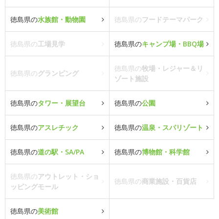
徳島県の
水族館・動物園
徳島県の
フードテーマパーク
徳島県の
工場見学
徳島県の
キャンプ場・BBQ場
徳島県の
牧場・レジャー＆リ
徳島県の
グランピング
ゾート施設
徳島県の
タワー・展望台
徳島県の
公園
徳島県の
アスレチック
徳島県の
温泉・スパリゾート
徳島県の
道の駅・SA/PA
徳島県の
博物館・科学館
徳島県の
アウトレット・ショ
徳島県の
商業施設・百貨店
ッピングモール
徳島県の
美術館