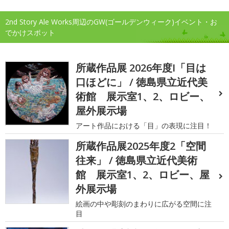
2nd Story Ale Works周辺のGW(ゴールデンウィーク)イベント・お
でかけスポット
所蔵作品展 2026年度I「目は
口ほどに」 / 徳島県立近代美
術館 展示室1、2、ロビー、
屋外展示場
アート作品における「目」の表現に注目！
所蔵作品展2025年度2「空間
往来」 / 徳島県立近代美術
館 展示室1、2、ロビー、屋
外展示場
絵画の中や彫刻のまわりに広がる空間に注
目