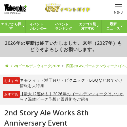
MENU
イベント
イベント
エリアから探
カテゴリ別
最新
カレンダー
ランキング
す
おすすめ
ニュース
2026年の更新は終了いたしました。来年（2027年）も
どうぞよろしくお願いします。
GW(ゴールデンウィーク)2026
四国のGW(ゴールデンウィーク)イ
ネモフィラ
・
潮干狩り
・
ピクニック
・
BBQ
などおでかけ
おすすめ
情報を大特集
【最大12連休も】2026年のゴールデンウィークはいつか
おすすめ
ら？混雑ピーク予想と回避術をご紹介
2nd Story Ale Works 8th
Anniversary Event