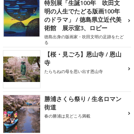
特別展「生誕100年 吹田文
明の人生でたどる版画100年
のドラマ」 / 徳島県立近代美
術館 展示室3、ロビー
徳島出身の版画家・吹田文明の足跡をたど
る
【桜・見ごろ】恩山寺 / 恩山
寺
たらちねの母を思い出す恩山寺
勝浦さくら祭り / 生名ロマン
街道
春の勝浦は見どころ満載