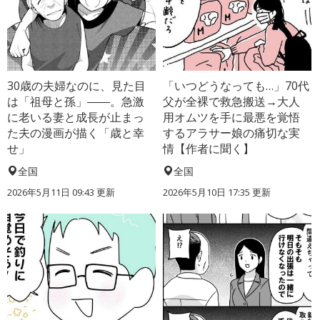
30歳の夫婦なのに、見た目
「いつどうなっても…」70代
は「祖母と孫」――。急激
父が全裸で救急搬送→大人
に老いる妻と成長が止まっ
用オムツを手に最悪を覚悟
た夫の漫画が描く「歳と幸
するアラサー娘の痛切な実
せ」
情【作者に聞く】
全国
全国
2026年5月11日 09:43 更新
2026年5月10日 17:35 更新