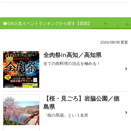
GW人気イベントランキングから探す【四国】
2026/08/08 更新
全肉祭in高知／高知県
1
全ての肉料理の頂点を極める！
【桜・見ごろ】岩脇公園／徳
2
島県
「桜の馬場」という名所