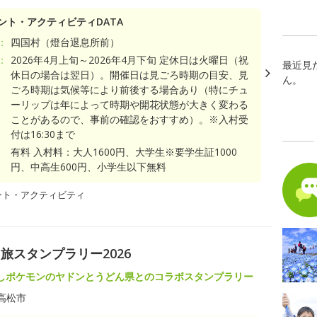
ント・アクティビティDATA
：
四国村（燈台退息所前）
：
2026年4月上旬～2026年4月下旬 定休日は火曜日（祝
最近見
休日の場合は翌日）。開催日は見ごろ時期の目安、見
ん。
ごろ時期は気候等により前後する場合あり（特にチュ
ーリップは年によって時期や開花状態が大きく変わる
ことがあるので、事前の確認をおすすめ）。※入村受
付は16:30まで
有料 入村料：大人1600円、大学生※要学生証1000
円、中高生600円、小学生以下無料
ント・アクティビティ
旅スタンプラリー2026
しポケモンのヤドンとうどん県とのコラボスタンプラリー
高松市