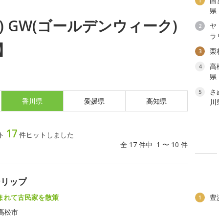
国
1
県
木) GW(ゴールデンウィーク)
ヤ
2
ラ
】
栗
3
高
4
県
さ
5
香川県
愛媛県
高知県
川
17
ト
件ヒットしました
全 17 件中 1 〜 10 件
ーリップ
まれて古民家を散策
豊
1
高松市