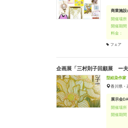
商業施設
開催場所
開催期間
料金：
フェア
企画展「三村則子回顧展 ー
型絵染作家
香川県・
展示会DA
開催場所
開催期間