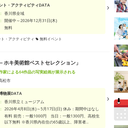
ント・アクティビティDATA
：
香川県全域
：
開催中～2026年12月31日(木)
無料
ント・アクティビティ
無料イベント
実－ホキ美術館ベストセレクション」
術作家による64作品の写実絵画が展示される
高松市
博物展DATA
：
香川県立ミュージアム
：
2026年4月8日(水)～5月17日(日) 休み：期間中はなし
有料 前売：一般1000円 当日：一般1300円、高校生
以下無料 ※香川県内在住の65歳以上、障害者...