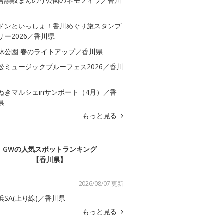
営讃岐まんのう公園のネモフィラ／香川
ドンといっしょ！香川めぐり旅スタンプ
リー2026／香川県
林公園 春のライトアップ／香川県
松ミュージックブルーフェス2026／香川
ぬきマルシェinサンポート（4月）／香
県
もっと見る
GWの人気スポットランキング
【香川県】
2026/08/07 更新
浜SA(上り線)／香川県
もっと見る