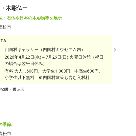
仏・木彫仏ー
仏・石仏や日本の木彫物等を展示
高松市
TA
：
四国村ギャラリー（四国村ミウゼアム内）
：
2026年4月22日(水)～7月26日(日) 火曜日休館（祝日
の場合は翌平日休み）
有料 大人1,600円、大学生1,000円、中高生600円、
小学生以下無料 ※四国村散策も含む入村料
博物展・展示会
の季節。
高松市