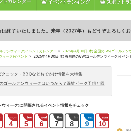
ントカレンダー
イベントランキング
スポットラ
更新は終了いたしました。来年（2027年）もどうぞよろしく
ールデンウィーク)イベントカレンダー
2026年4月30日(木) 全国のGW(ゴールデ
ンウィーク)イベント
2026年4月30日(木) 香川県のGW(ゴールデンウィーク)イベン
ピクニック
・
BBQ
などおでかけ情報を大特集
6年のゴールデンウィークはいつから？混雑ピーク予想と回
ンウィーク)に開催されるイベント情報をチェック
n
mon
tue
wed
thu
fri
sat
sun
4
5
6
7
8
9
10