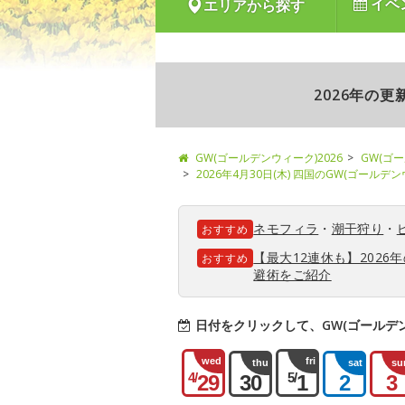
イベ
エリアから探す
2026年の
GW(ゴールデンウィーク)2026
GW(ゴ
2026年4月30日(木) 四国のGW(ゴールデ
ネモフィラ
・
潮干狩り
・
おすすめ
【最大12連休も】202
おすすめ
避術をご紹介
日付をクリックして、GW(ゴールデ
wed
fri
thu
sat
su
4/
5/
29
30
1
2
3