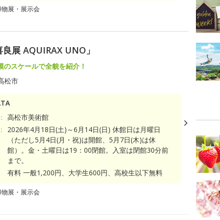
博物展・展示会
展 AQUIRAX UNO」
模のスケールで全貌を紹介！
高松市
TA
：
高松市美術館
：
2026年4月18日(土)～6月14日(日) 休館日は月曜日
（ただし5月4日(月・祝)は開館、5月7日(木)は休
館）。金・土曜日は19：00閉館。入室は閉館30分前
まで。
有料 一般1,200円、大学生600円、高校生以下無料
博物展・展示会