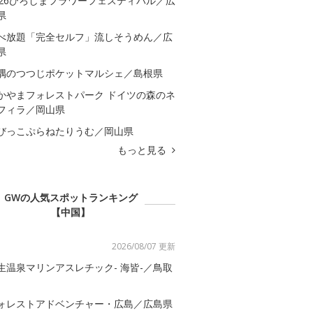
026ひろしまフラワーフェスティバル／広
県
べ放題「完全セルフ」流しそうめん／広
県
隅のつつじポケットマルシェ／島根県
かやまフォレストパーク ドイツの森のネ
フィラ／岡山県
びっこぷらねたりうむ／岡山県
もっと見る
GWの人気スポットランキング
【中国】
2026/08/07 更新
生温泉マリンアスレチック- 海皆-／鳥取
ォレストアドベンチャー・広島／広島県