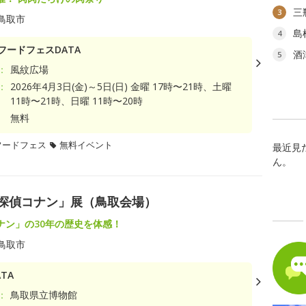
三
3
鳥取市
島
4
フードフェスDATA
酒
5
：
風紋広場
：
2026年4月3日(金)～5日(日) 金曜 17時〜21時、土曜
11時〜21時、日曜 11時〜20時
無料
フードフェス
無料イベント
最近見
ん。
名探偵コナン」展（鳥取会場）
ナン」の30年の歴史を体感！
鳥取市
TA
：
鳥取県立博物館