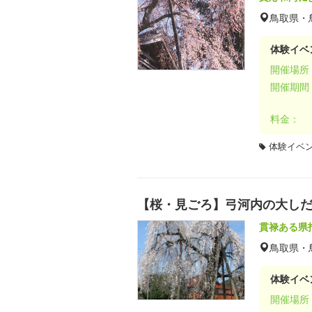
鳥取県・
体験イベ
開催場所
開催期間
料金：
体験イベ
【桜・見ごろ】弓河内の大し
貫禄ある県
鳥取県・
体験イベ
開催場所