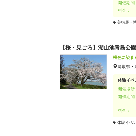
開催期間
料金：
美術展・
【桜・見ごろ】湖山池青島公
桜色に染ま
鳥取県・
体験イベ
開催場所
開催期間
料金：
体験イベ