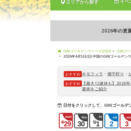
イベ
エリアから探す
2026年の
GW(ゴールデンウィーク)2026
GW(ゴ
2026年4月5日(日) 中国のGW(ゴールデ
ネモフィラ
・
潮干狩り
・
おすすめ
【最大12連休も】202
おすすめ
避術をご紹介
日付をクリックして、GW(ゴールデ
wed
fri
thu
sat
su
4/
5/
29
30
1
2
3