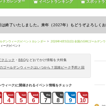
ントカレンダー
イベントランキング
スポットラ
更新は終了いたしました。来年（2027年）もどうぞよろしく
ールデンウィーク)イベントカレンダー
2026年4月5日(日) 全国のGW(ゴールデン
ンウィーク)イベント
ピクニック
・
BBQ
などおでかけ情報を大特集
6年のゴールデンウィークはいつから？混雑ピーク予想と回
ンウィーク)に開催されるイベント情報をチェック
n
mon
tue
wed
thu
fri
sat
sun
4
5
6
7
8
9
10