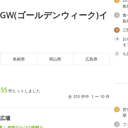
2
1
島
日) GW(ゴールデンウィーク)イ
食
2
島
三
3
お
4
モ
ち
5
島根県
岡山県
広島県
355
件ヒットしました
全 355 件中 1 〜 10 件
皆
1
県
紋広場
フ
2
催！ 肉肉だらけの肉祭り