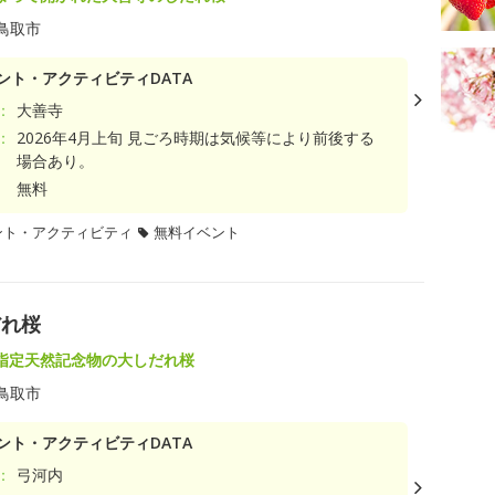
鳥取市
ント・アクティビティDATA
：
大善寺
：
2026年4月上旬 見ごろ時期は気候等により前後する
場合あり。
無料
ント・アクティビティ
無料イベント
だれ桜
指定天然記念物の大しだれ桜
鳥取市
ント・アクティビティDATA
：
弓河内