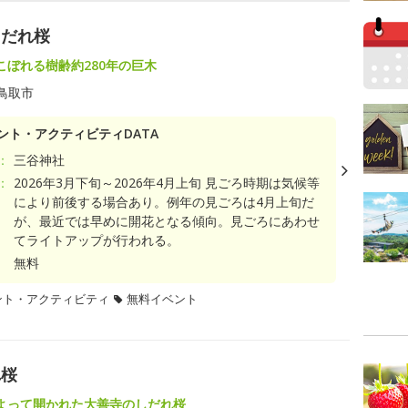
しだれ桜
こぼれる樹齢約280年の巨木
鳥取市
ント・アクティビティDATA
：
三谷神社
：
2026年3月下旬～2026年4月上旬 見ごろ時期は気候等
により前後する場合あり。例年の見ごろは4月上旬だ
が、最近では早めに開花となる傾向。見ごろにあわせ
てライトアップが行われる。
無料
ント・アクティビティ
無料イベント
れ桜
よって開かれた大善寺のしだれ桜