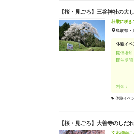
【桜・見ごろ】三谷神社の大
荘厳に咲き
鳥取県・
体験イベ
開催場所
開催期間
料金：
体験イベ
【桜・見ごろ】大善寺のしだ
文応和尚に