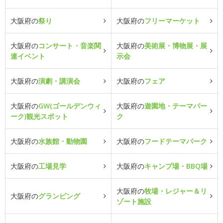
大阪府の
祭り
大阪府の
フリーマーケット
大阪府の
コンサート・音楽関
大阪府の
美術展・博物展・展
連イベント
示会
大阪府の
演劇・講演会
大阪府の
フェア
大阪府の
GW(ゴールデンウィ
大阪府の
遊園地・テーマパー
ーク)観光スポット
ク
大阪府の
水族館・動物園
大阪府の
フードテーマパーク
大阪府の
工場見学
大阪府の
キャンプ場・BBQ場
大阪府の
牧場・レジャー＆リ
大阪府の
グランピング
ゾート施設