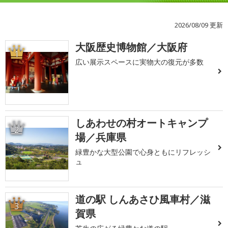
2026/08/09 更新
大阪歴史博物館／大阪府
1
広い展示スペースに実物大の復元が多数
しあわせの村オートキャンプ
2
場／兵庫県
緑豊かな大型公園で心身ともにリフレッシ
ュ
道の駅 しんあさひ風車村／滋
3
賀県