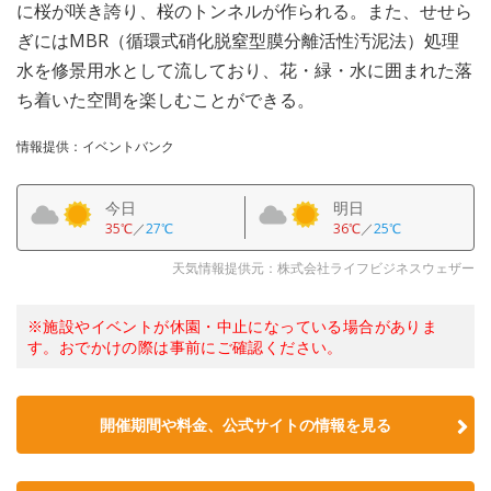
に桜が咲き誇り、桜のトンネルが作られる。また、せせら
ぎにはMBR（循環式硝化脱窒型膜分離活性汚泥法）処理
水を修景用水として流しており、花・緑・水に囲まれた落
ち着いた空間を楽しむことができる。
情報提供：イベントバンク
今日
明日
35℃
／
27℃
36℃
／
25℃
天気情報提供元：株式会社ライフビジネスウェザー
※施設やイベントが休園・中止になっている場合がありま
す。おでかけの際は事前にご確認ください。
開催期間や料金、公式サイトの
情報を見る