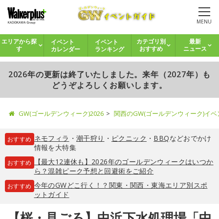
MENU
イベント
イベント
エリアから探
カテゴリ別
最新
カレンダー
ランキング
す
おすすめ
ニュース
2026年の更新は終了いたしました。来年（2027年）も
どうぞよろしくお願いします。
GW(ゴールデンウィーク)2026
関西のGW(ゴールデンウィーク)イ
ネモフィラ
・
潮干狩り
・
ピクニック
・
BBQ
などおでかけ
おすすめ
情報を大特集
【最大12連休も】2026年のゴールデンウィークはいつか
おすすめ
ら？混雑ピーク予想と回避術をご紹介
今年のGWどこ行く！？関東・関西・東海エリア別スポ
おすすめ
ットガイド
【桜・見ごろ】中浜下水処理場「中