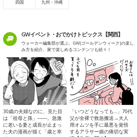
四国
九州・沖縄
GWイベント・おでかけトピックス【関西】
ウォーカー編集部が選ぶ、GW(ゴールデンウィーク)の楽し
み方を紹介。家で楽しめるコンテンツも続々！
30歳の夫婦なのに、見た目
「いつどうなっても…」70代
は「祖母と孫」――。急激
父が全裸で救急搬送→大人
に老いる妻と成長が止まっ
用オムツを手に最悪を覚悟
た夫の漫画が描く「歳と幸
するアラサー娘の痛切な実