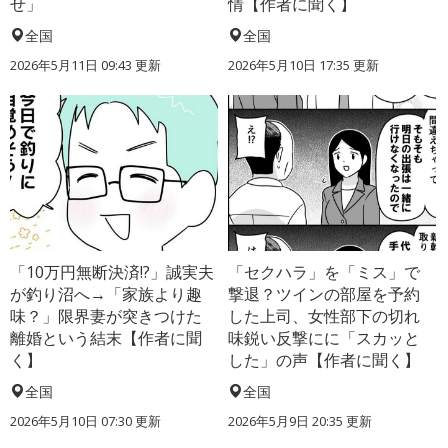
せ」
情【作者に聞く】
全国
全国
2026年5月11日 09:43 更新
2026年5月10日 17:35 更新
「10万円無断決済!?」誠実夫
「セクハラ」を「ミス」で
が釣り沼へ→「家族より趣
撃退？ツインの部屋を予約
味？」限界妻が突きつけた
した上司、女性部下の切れ
離婚という結末【作者に聞
味鋭い反撃にに「スカッと
く】
した」の声【作者に聞く】
全国
全国
2026年5月10日 07:30 更新
2026年5月9日 20:35 更新