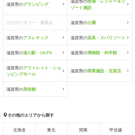
滋賀県の
牧場・レジャー＆リ
滋賀県の
グランピング
ゾート施設
滋賀県の
タワー・展望台
滋賀県の
公園
滋賀県の
アスレチック
滋賀県の
温泉・スパリゾート
滋賀県の
道の駅・SA/PA
滋賀県の
博物館・科学館
滋賀県の
アウトレット・ショ
滋賀県の
商業施設・百貨店
ッピングモール
滋賀県の
美術館
その他のエリアから探す
北海道
東北
関東
甲信越