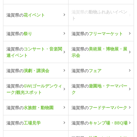
滋賀県の
動物ふれあいイベン
滋賀県の
花イベント
ト
滋賀県の
祭り
滋賀県の
フリーマーケット
滋賀県の
コンサート・音楽関
滋賀県の
美術展・博物展・展
連イベント
示会
滋賀県の
演劇・講演会
滋賀県の
フェア
滋賀県の
GW(ゴールデンウィ
滋賀県の
遊園地・テーマパー
ーク)観光スポット
ク
滋賀県の
水族館・動物園
滋賀県の
フードテーマパーク
滋賀県の
工場見学
滋賀県の
キャンプ場・BBQ場