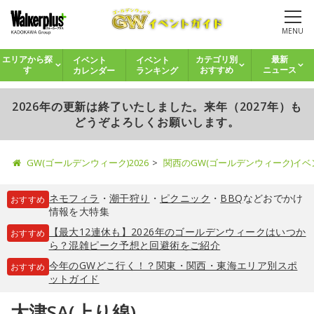
MENU
イベント
イベント
エリアから探
カテゴリ別
最新
カレンダー
ランキング
す
おすすめ
ニュース
2026年の更新は終了いたしました。来年（2027年）も
どうぞよろしくお願いします。
GW(ゴールデンウィーク)2026
関西のGW(ゴールデンウィーク)イ
ネモフィラ
・
潮干狩り
・
ピクニック
・
BBQ
などおでかけ
おすすめ
情報を大特集
【最大12連休も】2026年のゴールデンウィークはいつか
おすすめ
ら？混雑ピーク予想と回避術をご紹介
今年のGWどこ行く！？関東・関西・東海エリア別スポ
おすすめ
ットガイド
大津SA(上り線)