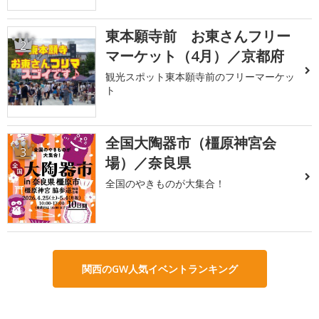
東本願寺前 お東さんフリー
2
マーケット（4月）／京都府
観光スポット東本願寺前のフリーマーケッ
ト
全国大陶器市（橿原神宮会
3
場）／奈良県
全国のやきものが大集合！
関西のGW人気イベントランキング