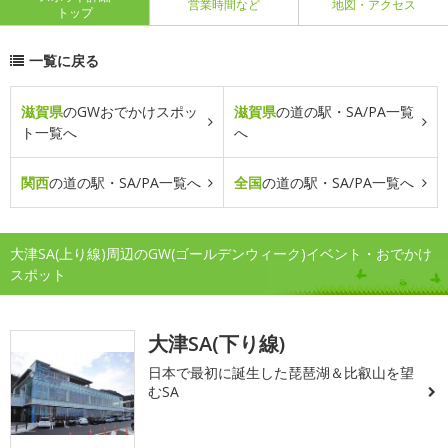
営業時間など
地図・アクセス
トップ
一覧に戻る
滋賀県
のGWおでかけスポッ
滋賀県
の道の駅・SA/PA一覧
ト一覧へ
へ
関西
の道の駅・SA/PA一覧へ
全国
の道の駅・SA/PA一覧へ
大津SA(上り線)周辺のGW(ゴールデンウィーク)イベント・おでかけ
スポット
大津SA(下り線)
日本で最初に誕生した琵琶湖＆比叡山を望
むSA