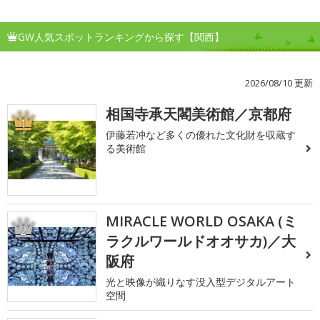
GW人気スポットランキングから探す【関西】
2026/08/10 更新
相国寺承天閣美術館／京都府
1
伊藤若冲など多くの優れた文化財を収蔵す
る美術館
MIRACLE WORLD OSAKA (ミ
2
ラクルワールドオオサカ)／大
阪府
光と映像が織りなす没入型デジタルアート
空間