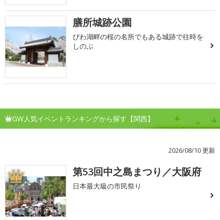
膳所城跡公園
びわ湖畔の桜の名所でもある城跡で往時を
しのぶ
GW人気イベントランキングから探す【関西】
2026/08/10 更新
第53回中之島まつり／大阪府
1
日本最大級の市民祭り