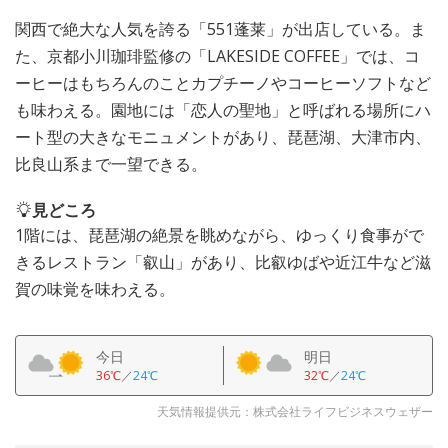
関西で絶大な人気を誇る「551蓬莱」が出店している。ま
た、京都小川珈琲監修の「LAKESIDE COFFEE」では、コ
ーヒーはもちろんのことカプチーノやコーヒーソフトなど
も味わえる。園地には「恋人の聖地」と呼ばれる場所にハ
ート型の大きなモニュメントがあり、琵琶湖、大津市内、
比良山系まで一望できる。
見どころ
1階には、琵琶湖の絶景を眺めながら、ゆっくり食事がで
きるレストラン「叡山」があり、比叡ゆばや近江牛など滋
賀の味覚を味わえる。
今日
明日
36℃
／
24℃
32℃
／
24℃
天気情報提供元：株式会社ライフビジネスウェザー