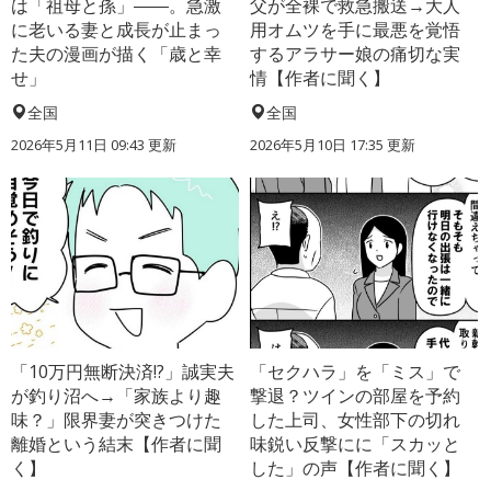
は「祖母と孫」――。急激
父が全裸で救急搬送→大人
に老いる妻と成長が止まっ
用オムツを手に最悪を覚悟
た夫の漫画が描く「歳と幸
するアラサー娘の痛切な実
せ」
情【作者に聞く】
全国
全国
2026年5月11日 09:43 更新
2026年5月10日 17:35 更新
「10万円無断決済!?」誠実夫
「セクハラ」を「ミス」で
が釣り沼へ→「家族より趣
撃退？ツインの部屋を予約
味？」限界妻が突きつけた
した上司、女性部下の切れ
離婚という結末【作者に聞
味鋭い反撃にに「スカッと
く】
した」の声【作者に聞く】