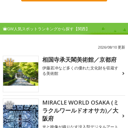
GW人気スポットランキングから探す【関西】
2026/08/10 更新
相国寺承天閣美術館／京都府
1
伊藤若冲など多くの優れた文化財を収蔵す
る美術館
MIRACLE WORLD OSAKA (ミ
2
ラクルワールドオオサカ)／大
阪府
光と映像が織りなす没入型デジタルアート