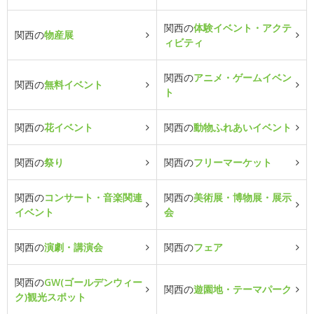
関西の
体験イベント・アクテ
関西の
物産展
ィビティ
関西の
アニメ・ゲームイベン
関西の
無料イベント
ト
関西の
花イベント
関西の
動物ふれあいイベント
関西の
祭り
関西の
フリーマーケット
関西の
コンサート・音楽関連
関西の
美術展・博物展・展示
イベント
会
関西の
演劇・講演会
関西の
フェア
関西の
GW(ゴールデンウィー
関西の
遊園地・テーマパーク
ク)観光スポット