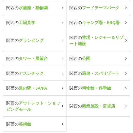
関西の
水族館・動物園
関西の
フードテーマパーク
関西の
工場見学
関西の
キャンプ場・BBQ場
関西の
牧場・レジャー＆リゾ
関西の
グランピング
ート施設
関西の
タワー・展望台
関西の
公園
関西の
アスレチック
関西の
温泉・スパリゾート
関西の
道の駅・SA/PA
関西の
博物館・科学館
関西の
アウトレット・ショッ
関西の
商業施設・百貨店
ピングモール
関西の
美術館