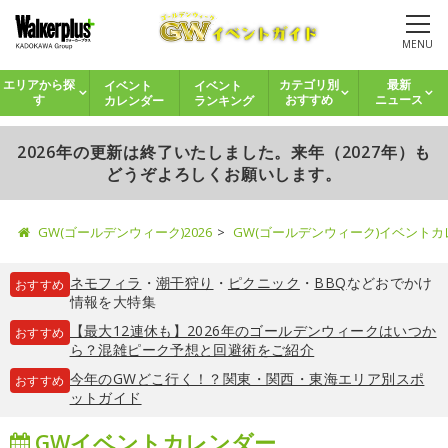
MENU
イベント
イベント
エリアから探
カテゴリ別
最新
カレンダー
ランキング
す
おすすめ
ニュース
2026年の更新は終了いたしました。来年（2027年）も
どうぞよろしくお願いします。
GW(ゴールデンウィーク)2026
GW(ゴールデンウィーク)イベント
ネモフィラ
・
潮干狩り
・
ピクニック
・
BBQ
などおでかけ
おすすめ
情報を大特集
【最大12連休も】2026年のゴールデンウィークはいつか
おすすめ
ら？混雑ピーク予想と回避術をご紹介
今年のGWどこ行く！？関東・関西・東海エリア別スポ
おすすめ
ットガイド
GWイベントカレンダー