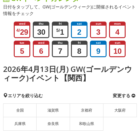
日付をタップして、GW(ゴールデンウィーク)に開催されるイベント
情報をチェック
wed
thu
fri
sat
sun
mon
4/
29
30
5/
1
2
3
4
tue
wed
thu
fri
sat
sun
5
6
7
8
9
10
2026年4月13日(月) GW(ゴールデンウ
ィーク)イベント【関西】
エリアを絞り込む
変更する
全国
滋賀県
京都府
大阪府
兵庫県
奈良県
和歌山県