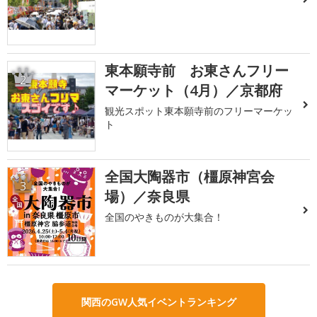
東本願寺前 お東さんフリー
2
マーケット（4月）／京都府
観光スポット東本願寺前のフリーマーケッ
ト
全国大陶器市（橿原神宮会
3
場）／奈良県
全国のやきものが大集合！
関西のGW人気イベントランキング