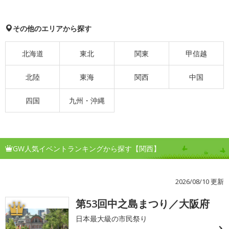
その他のエリアから探す
北海道
東北
関東
甲信越
北陸
東海
関西
中国
四国
九州・沖縄
GW人気イベントランキングから探す【関西】
2026/08/10 更新
第53回中之島まつり／大阪府
1
日本最大級の市民祭り