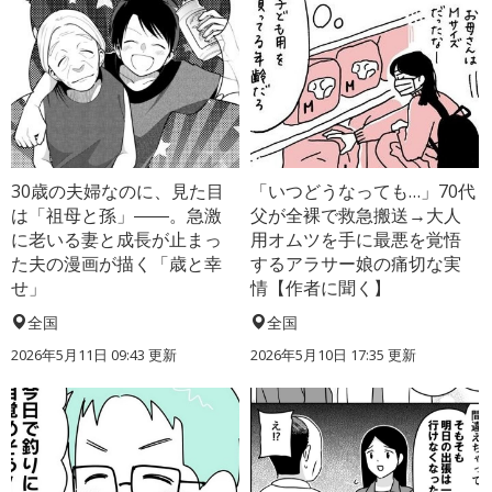
30歳の夫婦なのに、見た目
「いつどうなっても…」70代
は「祖母と孫」――。急激
父が全裸で救急搬送→大人
に老いる妻と成長が止まっ
用オムツを手に最悪を覚悟
た夫の漫画が描く「歳と幸
するアラサー娘の痛切な実
せ」
情【作者に聞く】
全国
全国
2026年5月11日 09:43 更新
2026年5月10日 17:35 更新