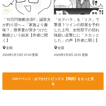
「10万円無断決済!?」誠実夫
「セクハラ」を「ミス」で
が釣り沼へ→「家族より趣
撃退？ツインの部屋を予約
味？」限界妻が突きつけた
した上司、女性部下の切れ
離婚という結末【作者に聞
味鋭い反撃にに「スカッと
く】
した」の声【作者に聞く】
全国
全国
2026年5月10日 07:30 更新
2026年5月9日 20:35 更新
GWイベント・おでかけトピックス【関西】をもっと見
る