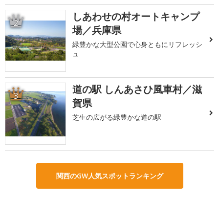
しあわせの村オートキャンプ
2
場／兵庫県
緑豊かな大型公園で心身ともにリフレッシ
ュ
道の駅 しんあさひ風車村／滋
3
賀県
芝生の広がる緑豊かな道の駅
関西のGW人気スポットランキング