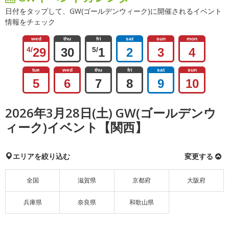
日付をタップして、GW(ゴールデンウィーク)に開催されるイベント
情報をチェック
wed
thu
fri
sat
sun
mon
4/
29
30
5/
1
2
3
4
tue
wed
thu
fri
sat
sun
5
6
7
8
9
10
2026年3月28日(土) GW(ゴールデンウ
ィーク)イベント【関西】
エリアを絞り込む
変更する
全国
滋賀県
京都府
大阪府
兵庫県
奈良県
和歌山県