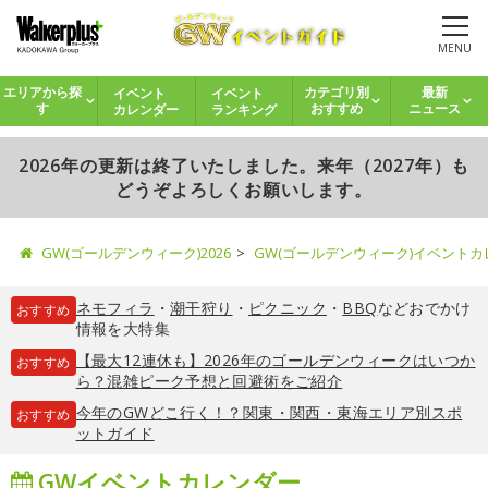
MENU
イベント
イベント
エリアから探
カテゴリ別
最新
カレンダー
ランキング
す
おすすめ
ニュース
2026年の更新は終了いたしました。来年（2027年）も
どうぞよろしくお願いします。
GW(ゴールデンウィーク)2026
GW(ゴールデンウィーク)イベント
ネモフィラ
・
潮干狩り
・
ピクニック
・
BBQ
などおでかけ
おすすめ
情報を大特集
【最大12連休も】2026年のゴールデンウィークはいつか
おすすめ
ら？混雑ピーク予想と回避術をご紹介
今年のGWどこ行く！？関東・関西・東海エリア別スポ
おすすめ
ットガイド
GWイベントカレンダー