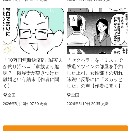
「10万円無断決済!?」誠実夫
「セクハラ」を「ミス」で
が釣り沼へ→「家族より趣
撃退？ツインの部屋を予約
味？」限界妻が突きつけた
した上司、女性部下の切れ
離婚という結末【作者に聞
味鋭い反撃にに「スカッと
く】
した」の声【作者に聞く】
全国
全国
2026年5月10日 07:30 更新
2026年5月9日 20:35 更新