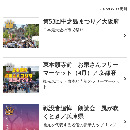
2026/08/09 更新
第53回中之島まつり／大阪府
1
日本最大級の市民祭り
東本願寺前 お東さんフリー
2
マーケット（4月）／京都府
観光スポット東本願寺前のフリーマーケッ
ト
戦没者追悼 朗読会 風が吹
3
くとき／兵庫県
地元を代表する名優の豪華カップリング