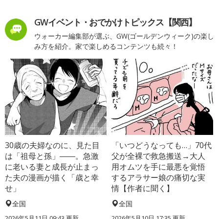
GWイベント・おでかけトピックス【関西】
ウォーカー編集部が選ぶ、GW(ゴールデンウィーク)の楽し
み方を紹介。家で楽しめるコンテンツも続々！
30歳の夫婦なのに、見た目
「いつどうなっても…」70代
は「祖母と孫」――。急激
父が全裸で救急搬送→大人
に老いる妻と成長が止まっ
用オムツを手に最悪を覚悟
た夫の漫画が描く「歳と幸
するアラサー娘の痛切な実
せ」
情【作者に聞く】
全国
全国
2026年5月11日 09:43 更新
2026年5月10日 17:35 更新