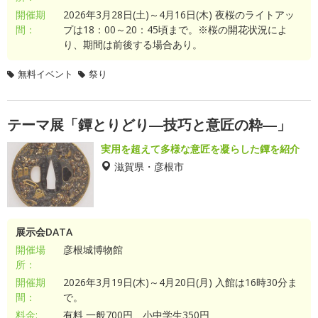
開催期
2026年3月28日(土)～4月16日(木) 夜桜のライトアッ
間：
プは18：00～20：45頃まで。※桜の開花状況によ
り、期間は前後する場合あり。
無料イベント
祭り
テーマ展「鐔とりどり―技巧と意匠の粋―」
実用を超えて多様な意匠を凝らした鐔を紹介
滋賀県・彦根市
展示会DATA
開催場
彦根城博物館
所：
開催期
2026年3月19日(木)～4月20日(月) 入館は16時30分ま
間：
で。
料金:
有料 一般700円、小中学生350円