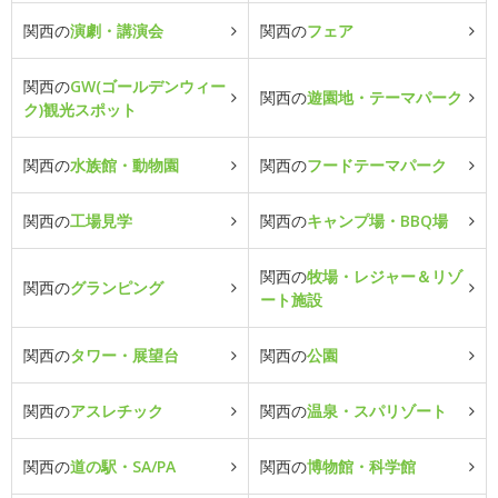
関西の
演劇・講演会
関西の
フェア
関西の
GW(ゴールデンウィー
関西の
遊園地・テーマパーク
ク)観光スポット
関西の
水族館・動物園
関西の
フードテーマパーク
関西の
工場見学
関西の
キャンプ場・BBQ場
関西の
牧場・レジャー＆リゾ
関西の
グランピング
ート施設
関西の
タワー・展望台
関西の
公園
関西の
アスレチック
関西の
温泉・スパリゾート
関西の
道の駅・SA/PA
関西の
博物館・科学館