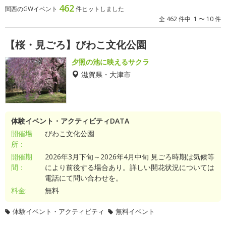
462
関西のGWイベント
件ヒットしました
全 462 件中 1 〜 10 件
【桜・見ごろ】びわこ文化公園
夕照の池に映えるサクラ
滋賀県・大津市
体験イベント・アクティビティDATA
開催場
びわこ文化公園
所：
開催期
2026年3月下旬～2026年4月中旬 見ごろ時期は気候等
間：
により前後する場合あり。詳しい開花状況については
電話にて問い合わせを。
料金:
無料
体験イベント・アクティビティ
無料イベント