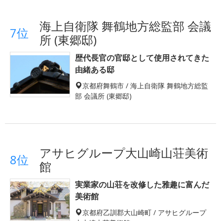
海上自衛隊 舞鶴地方総監部 会議
7位
所 (東郷邸)
歴代長官の官邸として使用されてきた
由緒ある邸
京都府舞鶴市 / 海上自衛隊 舞鶴地方総監
部 会議所 (東郷邸)
アサヒグループ大山崎山荘美術
8位
館
実業家の山荘を改修した雅趣に富んだ
美術館
京都府乙訓郡大山崎町 / アサヒグループ