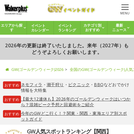
MENU
イベント
イベント
エリアから探
カテゴリ別
最新
カレンダー
ランキング
す
おすすめ
ニュース
2026年の更新は終了いたしました。来年（2027年）も
どうぞよろしくお願いします。
GW(ゴールデンウィーク)2026
全国のGW(ゴールデンウィーク)人
ネモフィラ
・
潮干狩り
・
ピクニック
・
BBQ
などおでかけ
おすすめ
情報を大特集
【最大12連休も】2026年のゴールデンウィークはいつか
おすすめ
ら？混雑ピーク予想と回避術をご紹介
今年のGWどこ行く！？関東・関西・東海エリア別スポ
おすすめ
ットガイド
GW人気スポットランキング【関西】