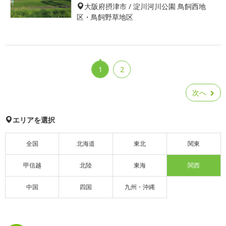
大阪府摂津市 / 淀川河川公園 鳥飼西地
区・鳥飼野草地区
1
2
次へ
エリアを選択
全国
北海道
東北
関東
甲信越
北陸
東海
関西
中国
四国
九州・沖縄