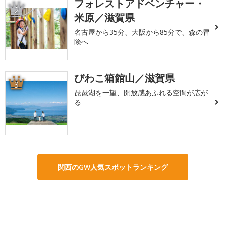
フォレストアドベンチャー・
2
米原／滋賀県
名古屋から35分、大阪から85分で、森の冒
険へ
びわこ箱館山／滋賀県
3
琵琶湖を一望、開放感あふれる空間が広が
る
関西のGW人気スポットランキング