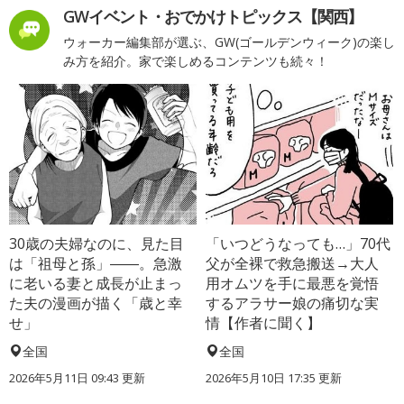
GWイベント・おでかけトピックス【関西】
ウォーカー編集部が選ぶ、GW(ゴールデンウィーク)の楽し
み方を紹介。家で楽しめるコンテンツも続々！
30歳の夫婦なのに、見た目
「いつどうなっても…」70代
は「祖母と孫」――。急激
父が全裸で救急搬送→大人
に老いる妻と成長が止まっ
用オムツを手に最悪を覚悟
た夫の漫画が描く「歳と幸
するアラサー娘の痛切な実
せ」
情【作者に聞く】
全国
全国
2026年5月11日 09:43 更新
2026年5月10日 17:35 更新