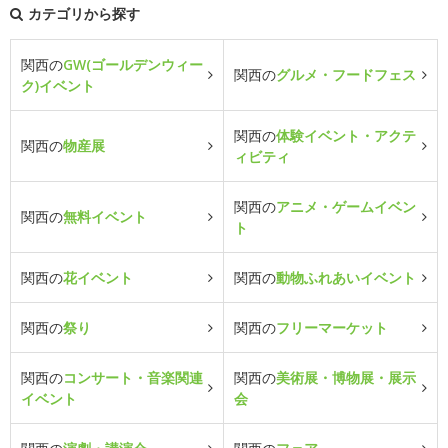
カテゴリから探す
関西の
GW(ゴールデンウィー
関西の
グルメ・フードフェス
ク)イベント
関西の
体験イベント・アクテ
関西の
物産展
ィビティ
関西の
アニメ・ゲームイベン
関西の
無料イベント
ト
関西の
花イベント
関西の
動物ふれあいイベント
関西の
祭り
関西の
フリーマーケット
関西の
コンサート・音楽関連
関西の
美術展・博物展・展示
イベント
会