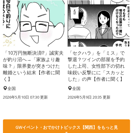
「10万円無断決済!?」誠実夫
「セクハラ」を「ミス」で
が釣り沼へ→「家族より趣
撃退？ツインの部屋を予約
味？」限界妻が突きつけた
した上司、女性部下の切れ
離婚という結末【作者に聞
味鋭い反撃にに「スカッと
く】
した」の声【作者に聞く】
全国
全国
2026年5月10日 07:30 更新
2026年5月9日 20:35 更新
GWイベント・おでかけトピックス【関西】をもっと見