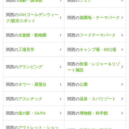
関西の
演劇・講演会
関西の
フェア
関西の
GW(ゴールデンウィー
関西の
遊園地・テーマパーク
ク)観光スポット
関西の
水族館・動物園
関西の
フードテーマパーク
関西の
工場見学
関西の
キャンプ場・BBQ場
関西の
牧場・レジャー＆リゾ
関西の
グランピング
ート施設
関西の
タワー・展望台
関西の
公園
関西の
アスレチック
関西の
温泉・スパリゾート
関西の
道の駅・SA/PA
関西の
博物館・科学館
関西の
アウトレット・ショッ