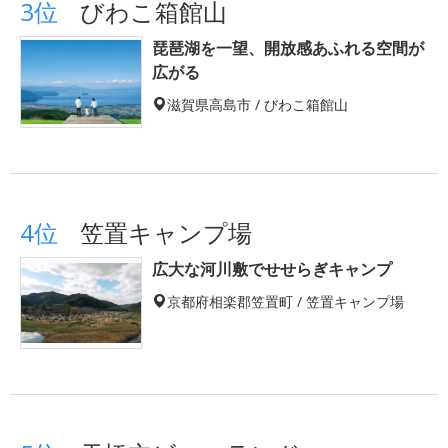
3位
びわこ箱館山
琵琶湖を一望、開放感あふれる空間が
広がる
滋賀県高島市 / びわこ箱館山
4位
笠置キャンプ場
広大な河川敷でせせらぎキャンプ
京都府相楽郡笠置町 / 笠置キャンプ場