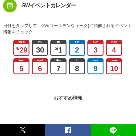
GWイベントカレンダー
日付をタップして、GW(ゴールデンウィーク)に開催されるイベント
情報をチェック
wed
thu
fri
sat
sun
mon
4/
29
30
5/
1
2
3
4
tue
wed
thu
fri
sat
sun
5
6
7
8
9
10
おすすめ情報