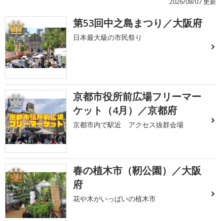
2026/08/07 更新
第53回中之島まつり／大阪府
1
日本最大級の市民祭り
京都市役所前広場フリーマー
2
ケット（4月）／京都府
京都市内で駅近 アクセス抜群会場
春の植木市（靭公園）／大阪
3
府
花や木がいっぱいの植木市