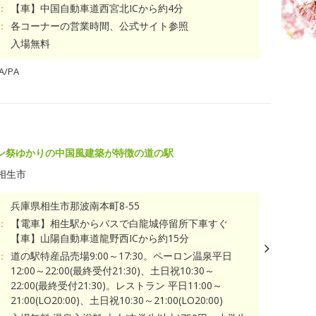
：
【車】中国自動車道西宮北ICから約4分
：
各コーナーの営業時間、公式サイト参照
入場無料
/PA
ン祭ゆかりの中国風建築が特徴の道の駅
相生市
兵庫県相生市那波南本町8-55
：
【電車】相生駅からバスで白龍城停留所下車すぐ
【車】山陽自動車道龍野西ICから約15分
：
道の駅特産品売場9:00～17:30。ペーロン温泉平日
12:00～22:00(最終受付21:30)、土日祝10:30～
22:00(最終受付21:30)。レストラン 平日11:00～
21:00(LO20:00)、土日祝10:30～21:00(LO20:00)