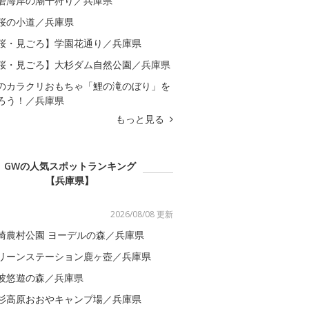
磨海岸の潮干狩り／兵庫県
桜の小道／兵庫県
桜・見ごろ】学園花通り／兵庫県
桜・見ごろ】大杉ダム自然公園／兵庫県
のカラクリおもちゃ「鯉の滝のぼり」を
ろう！／兵庫県
もっと見る
GWの人気スポットランキング
【兵庫県】
2026/08/08 更新
崎農村公園 ヨーデルの森／兵庫県
リーンステーション鹿ヶ壺／兵庫県
波悠遊の森／兵庫県
杉高原おおやキャンプ場／兵庫県