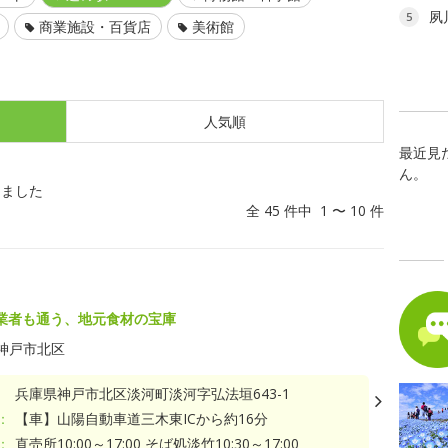
夙
5
商業施設・百貨店
美術館
人気順
最近見
ん。
しました
全 45 件中 1 〜 10 件
業者も通う、地元食材の宝庫
神戸市北区
兵庫県神戸市北区淡河町淡河字弘法垣643-1
：
【車】山陽自動車道三木東ICから約16分
：
直売所10:00～17:00 そば処淡竹10:30～17:00