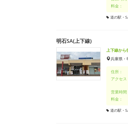
料金：
道の駅・SA
明石SA(上下線)
上下線から
兵庫県・
住所：
アクセス
営業時間
料金：
道の駅・SA