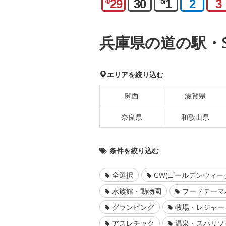
4/
5/
29
30
1
2
3
兵庫県の道の駅・S
エリアを絞り込む
関西
滋賀県
奈良県
和歌山県
条件を絞り込む
全選択
GW(ゴールデンウィー
水族館・動物園
フードテーマ
グランピング
牧場・レジャー
アスレチック
温泉・スパリゾ