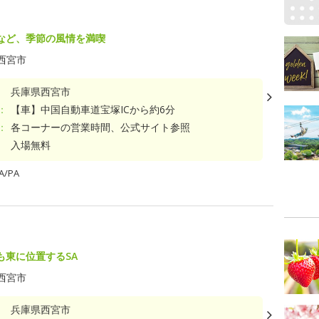
など、季節の風情を満喫
西宮市
兵庫県西宮市
：
【車】中国自動車道宝塚ICから約6分
：
各コーナーの営業時間、公式サイト参照
入場無料
/PA
も東に位置するSA
西宮市
兵庫県西宮市