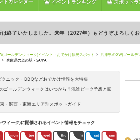
ントカレンダー
イベントランキング
スポットラ
更新は終了いたしました。来年（2027年）もどうぞよろしく
W(ゴールデンウィーク)イベント・おでかけ観光スポット
兵庫県のGW(ゴールデ
兵庫県の道の駅・SA/PA
ピクニック
・
BBQ
などおでかけ情報を大特集
6年のゴールデンウィークはいつから？混雑ピーク予想と回
関東・関西・東海エリア別スポットガイド
ンウィーク)に開催されるイベント情報をチェック
n
mon
tue
wed
thu
fri
sat
sun