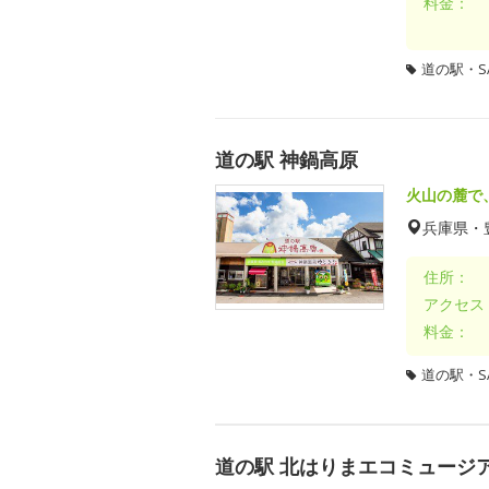
料金：
道の駅・SA
道の駅 神鍋高原
火山の麓で
兵庫県・
住所：
アクセス
料金：
道の駅・SA
道の駅 北はりまエコミュージ