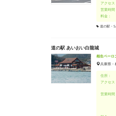
アクセス
営業時間
料金：
道の駅・SA
道の駅 あいおい白龍城
相生ペーロ
兵庫県・
住所：
アクセス
営業時間