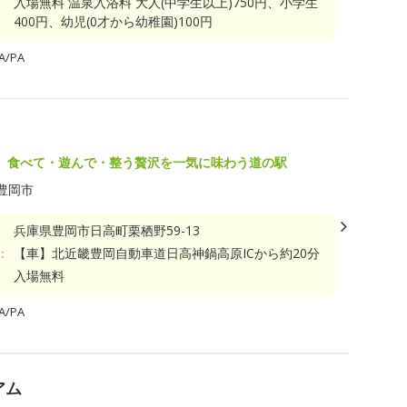
入場無料 温泉入浴料 大人(中学生以上)750円、小学生
400円、幼児(0才から幼稚園)100円
/PA
、食べて・遊んで・整う贅沢を一気に味わう道の駅
豊岡市
兵庫県豊岡市日高町栗栖野59-13
：
【車】北近畿豊岡自動車道日高神鍋高原ICから約20分
入場無料
/PA
アム