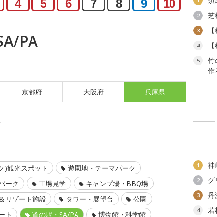
須
1
4
5
6
7
8
9
10
芝
2
【
3
A/PA
【
4
竹
5
作
京都府
大阪府
兵庫県
神
1
ク)観光スポット
遊園地・テーマパーク
グ
2
パーク
工場見学
キャンプ場・BBQ場
丹
3
＆リゾート施設
タワー・展望台
公園
若
4
ート
道の駅・SA/PA
博物館・科学館