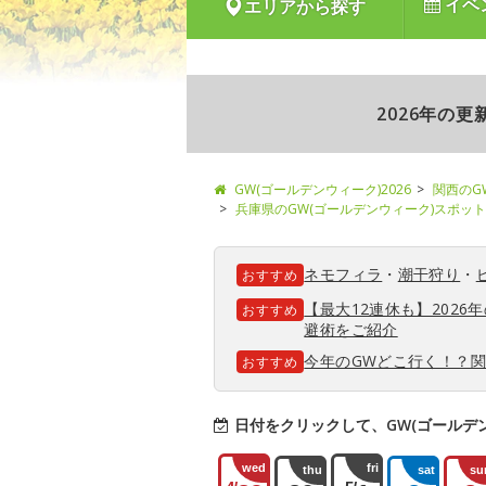
イベ
エリアから探す
2026年の
GW(ゴールデンウィーク)2026
関西のG
兵庫県のGW(ゴールデンウィーク)スポット
ネモフィラ
・
潮干狩り
・
おすすめ
【最大12連休も】202
おすすめ
避術をご紹介
今年のGWどこ行く！？
おすすめ
日付をクリックして、GW(ゴールデ
wed
fri
thu
sat
su