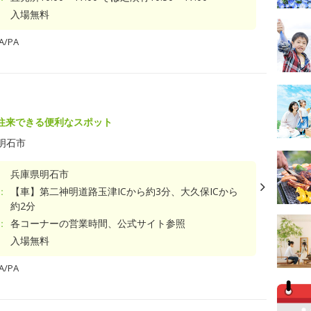
入場無料
/PA
往来できる便利なスポット
明石市
兵庫県明石市
：
【車】第二神明道路玉津ICから約3分、大久保ICから
約2分
：
各コーナーの営業時間、公式サイト参照
入場無料
/PA