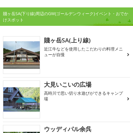
賤ヶ岳SA(下り線)周辺のGW(ゴールデンウィーク)イベント・おでか
けスポット
賤ヶ岳SA(上り線)
近江牛などを使用したこだわりの料理メニ
ューが自慢
大見いこいの広場
高時川で思い切り水遊びができるキャンプ
場
ウッディパル余呉