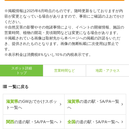
※掲載情報は2025年6月時点のものです。随時更新をしておりますが内
容が変更となっている場合がありますので、事前にご確認の上おでかけ
ください。
※自然災害の影響やその他諸事情により、イベントの開催情報、施設の
営業時間、植物の開花・見頃期間などは変更になる場合があります。
※掲載されている画像は取材先から本ページへの掲載の許諾をいただ
き、提供されたものとなります。画像の無断転載(二次使用)は禁止で
す。
※表示料金は消費税8％ないし10％の内税表示です。
スポット詳細
営業時間など
地図・アクセス
トップ
一覧に戻る
滋賀県
のGWおでかけスポッ
滋賀県
の道の駅・SA/PA一覧
ト一覧へ
へ
関西
の道の駅・SA/PA一覧へ
全国
の道の駅・SA/PA一覧へ