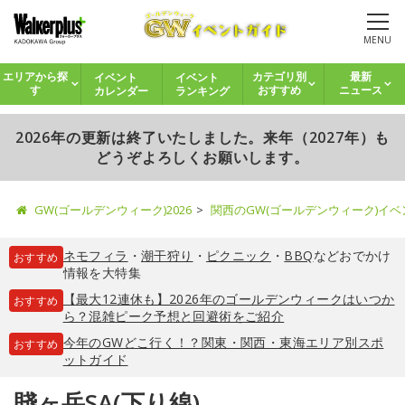
MENU
イベント
イベント
エリアから探
カテゴリ別
最新
カレンダー
ランキング
す
おすすめ
ニュース
2026年の更新は終了いたしました。来年（2027年）も
どうぞよろしくお願いします。
GW(ゴールデンウィーク)2026
関西のGW(ゴールデンウィーク)イ
ネモフィラ
・
潮干狩り
・
ピクニック
・
BBQ
などおでかけ
おすすめ
情報を大特集
【最大12連休も】2026年のゴールデンウィークはいつか
おすすめ
ら？混雑ピーク予想と回避術をご紹介
今年のGWどこ行く！？関東・関西・東海エリア別スポ
おすすめ
ットガイド
賤ヶ岳SA(下り線)