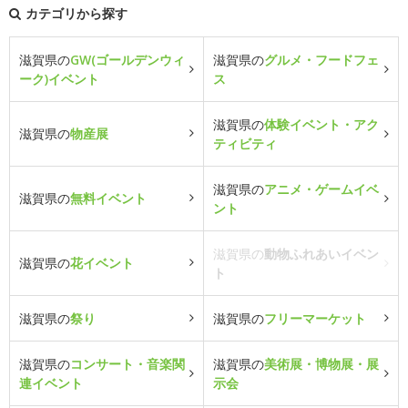
カテゴリから探す
滋賀県の
GW(ゴールデンウィ
滋賀県の
グルメ・フードフェ
ーク)イベント
ス
滋賀県の
体験イベント・アク
滋賀県の
物産展
ティビティ
滋賀県の
アニメ・ゲームイベ
滋賀県の
無料イベント
ント
滋賀県の
動物ふれあいイベン
滋賀県の
花イベント
ト
滋賀県の
祭り
滋賀県の
フリーマーケット
滋賀県の
コンサート・音楽関
滋賀県の
美術展・博物展・展
連イベント
示会