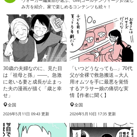
ウォーカー編集部が選ぶ、GW(ゴールデンウィーク)の楽し
み方を紹介。家で楽しめるコンテンツも続々！
30歳の夫婦なのに、見た目
「いつどうなっても…」70代
は「祖母と孫」――。急激
父が全裸で救急搬送→大人
に老いる妻と成長が止まっ
用オムツを手に最悪を覚悟
た夫の漫画が描く「歳と幸
するアラサー娘の痛切な実
せ」
情【作者に聞く】
全国
全国
2026年5月11日 09:43 更新
2026年5月10日 17:35 更新