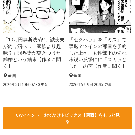
「10万円無断決済!?」誠実夫
「セクハラ」を「ミス」で
が釣り沼へ→「家族より趣
撃退？ツインの部屋を予約
味？」限界妻が突きつけた
した上司、女性部下の切れ
離婚という結末【作者に聞
味鋭い反撃にに「スカッと
く】
した」の声【作者に聞く】
全国
全国
2026年5月10日 07:30 更新
2026年5月9日 20:35 更新
GWイベント・おでかけトピックス【関西】をもっと見
る