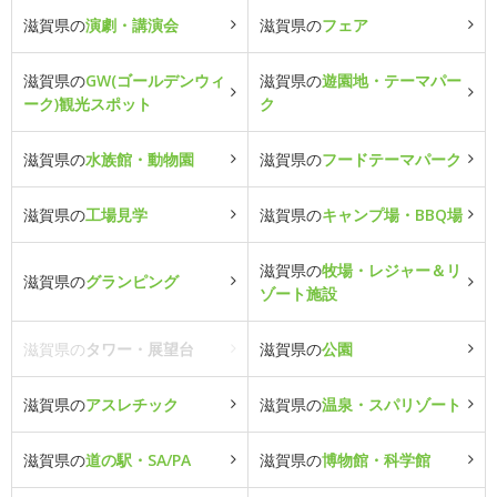
滋賀県の
演劇・講演会
滋賀県の
フェア
滋賀県の
GW(ゴールデンウィ
滋賀県の
遊園地・テーマパー
ーク)観光スポット
ク
滋賀県の
水族館・動物園
滋賀県の
フードテーマパーク
滋賀県の
工場見学
滋賀県の
キャンプ場・BBQ場
滋賀県の
牧場・レジャー＆リ
滋賀県の
グランピング
ゾート施設
滋賀県の
タワー・展望台
滋賀県の
公園
滋賀県の
アスレチック
滋賀県の
温泉・スパリゾート
滋賀県の
道の駅・SA/PA
滋賀県の
博物館・科学館