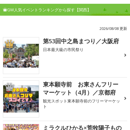
GW人気イベントランキングから探す【関西】
2026/08/08 更新
第53回中之島まつり／大阪府
1
日本最大級の市民祭り
東本願寺前 お東さんフリー
2
マーケット（4月）／京都府
観光スポット東本願寺前のフリーマーケッ
ト
ミラクルひかる×荒牧陽子もの