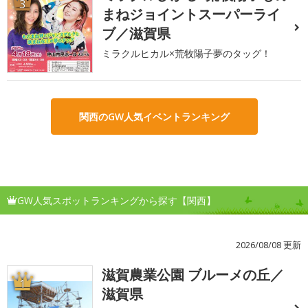
3
まねジョイントスーパーライ
ブ／滋賀県
ミラクルヒカル×荒牧陽子夢のタッグ！
関西のGW人気イベントランキング
GW人気スポットランキングから探す【関西】
2026/08/08 更新
滋賀農業公園 ブルーメの丘／
1
滋賀県