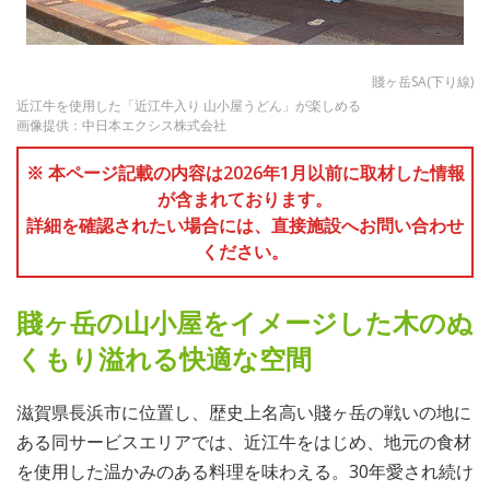
賤ヶ岳SA(下り線)
近江牛を使用した「近江牛入り 山小屋うどん」が楽しめる
画像提供：中日本エクシス株式会社
※ 本ページ記載の内容は2026年1月以前に取材した情報
が含まれております。
詳細を確認されたい場合には、直接施設へお問い合わせ
ください。
賤ヶ岳の山小屋をイメージした木のぬ
くもり溢れる快適な空間
滋賀県長浜市に位置し、歴史上名高い賤ヶ岳の戦いの地に
ある同サービスエリアでは、近江牛をはじめ、地元の食材
を使用した温かみのある料理を味わえる。30年愛され続け