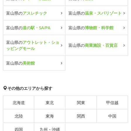
富山県の
アスレチック
富山県の
温泉・スパリゾート
富山県の
道の駅・SA/PA
富山県の
博物館・科学館
富山県の
アウトレット・ショ
富山県の
商業施設・百貨店
ッピングモール
富山県の
美術館
その他のエリアから探す
北海道
東北
関東
甲信越
北陸
東海
関西
中国
四国
九州・沖縄