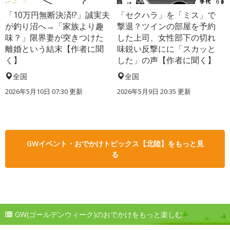
「10万円無断決済!?」誠実夫
「セクハラ」を「ミス」で
が釣り沼へ→「家族より趣
撃退？ツインの部屋を予約
味？」限界妻が突きつけた
した上司、女性部下の切れ
離婚という結末【作者に聞
味鋭い反撃にに「スカッと
く】
した」の声【作者に聞く】
全国
全国
2026年5月10日 07:30 更新
2026年5月9日 20:35 更新
GWイベント・おでかけトピックス【北陸】をもっと見
る
GW(ゴールデンウィーク)のおでかけをもっと楽しむ