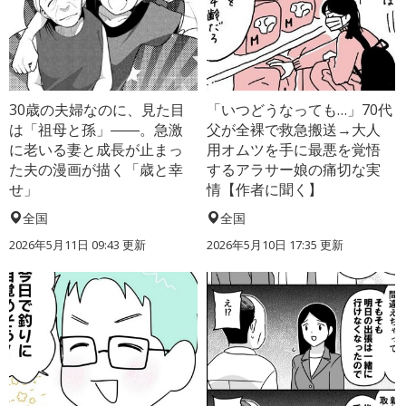
30歳の夫婦なのに、見た目
「いつどうなっても…」70代
は「祖母と孫」――。急激
父が全裸で救急搬送→大人
に老いる妻と成長が止まっ
用オムツを手に最悪を覚悟
た夫の漫画が描く「歳と幸
するアラサー娘の痛切な実
せ」
情【作者に聞く】
全国
全国
2026年5月11日 09:43 更新
2026年5月10日 17:35 更新