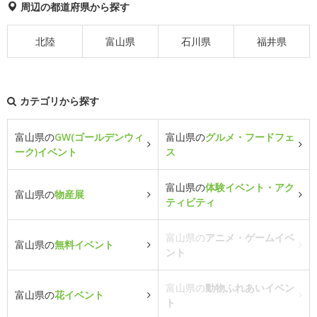
周辺の都道府県から探す
北陸
富山県
石川県
福井県
カテゴリから探す
富山県の
GW(ゴールデンウィ
富山県の
グルメ・フードフェ
ーク)イベント
ス
富山県の
体験イベント・アク
富山県の
物産展
ティビティ
富山県の
アニメ・ゲームイベ
富山県の
無料イベント
ント
富山県の
動物ふれあいイベン
富山県の
花イベント
ト