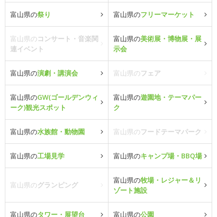
富山県の
祭り
富山県の
フリーマーケット
富山県の
コンサート・音楽関
富山県の
美術展・博物展・展
連イベント
示会
富山県の
演劇・講演会
富山県の
フェア
富山県の
GW(ゴールデンウィ
富山県の
遊園地・テーマパー
ーク)観光スポット
ク
富山県の
水族館・動物園
富山県の
フードテーマパーク
富山県の
工場見学
富山県の
キャンプ場・BBQ場
富山県の
牧場・レジャー＆リ
富山県の
グランピング
ゾート施設
富山県の
タワー・展望台
富山県の
公園