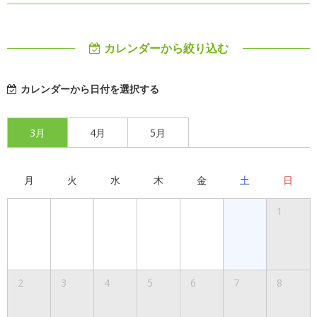
カレンダーから絞り込む
カレンダーから日付を選択する
3月
4月
5月
月
火
水
木
金
土
日
1
2
3
4
5
6
7
8