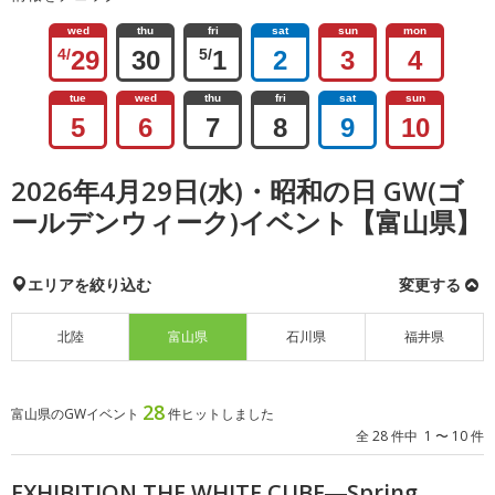
wed
thu
fri
sat
sun
mon
4/
29
30
5/
1
2
3
4
tue
wed
thu
fri
sat
sun
5
6
7
8
9
10
2026年4月29日(水)・昭和の日 GW(ゴ
ールデンウィーク)イベント【富山県】
エリアを絞り込む
変更する
北陸
富山県
石川県
福井県
28
富山県のGWイベント
件ヒットしました
全 28 件中 1 〜 10 件
EXHIBITION THE WHITE CUBE―Spring