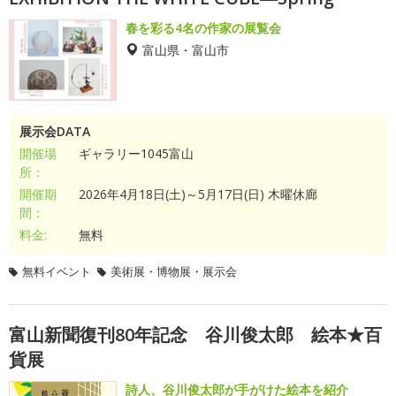
春を彩る4名の作家の展覧会
富山県・富山市
展示会DATA
開催場
ギャラリー1045富山
所：
開催期
2026年4月18日(土)～5月17日(日) 木曜休廊
間：
料金:
無料
無料イベント
美術展・博物展・展示会
富山新聞復刊80年記念 谷川俊太郎 絵本★百
貨展
詩人、谷川俊太郎が手がけた絵本を紹介