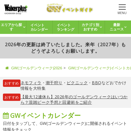
MENU
イベント
イベント
エリアから探
カテゴリ別
最新
カレンダー
ランキング
す
おすすめ
ニュース
2026年の更新は終了いたしました。来年（2027年）も
どうぞよろしくお願いします。
GW(ゴールデンウィーク)2026
GW(ゴールデンウィーク)イベント
ネモフィラ
・
潮干狩り
・
ピクニック
・
BBQ
などおでかけ
おすすめ
情報を大特集
【最大12連休も】2026年のゴールデンウィークはいつか
おすすめ
ら？混雑ピーク予想と回避術をご紹介
GWイベントカレンダー
日付をタップして、GW(ゴールデンウィーク)に開催されるイベント
情報をチェック