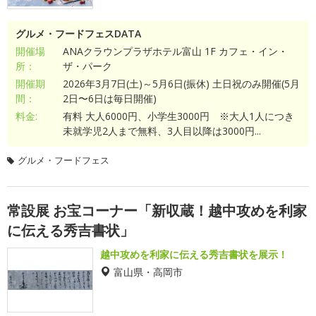
グルメ・フードフェスDATA
開催場
ANAクラウンプラザホテル富山 1F カフェ・イン・
所：
ザ・パーク
開催期
2026年3月7日(土)～5月6日(振休) 土日祝のみ開催(5月
間：
2日〜6日は毎日開催)
料金:
有料 大人6000円、小学生3000円 ※大人1人につき
未就学児2人まで無料、3人目以降は3000円...
グルメ・フードフェス
常設展 お宝コーナー「新収蔵！越中攻めを利家
に伝える秀吉書状」
越中攻めを利家に伝える秀吉書状を展示！
富山県・高岡市