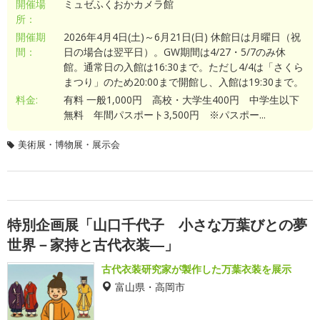
開催場
ミュゼふくおかカメラ館
所：
開催期
2026年4月4日(土)～6月21日(日) 休館日は月曜日（祝
間：
日の場合は翌平日）。GW期間は4/27・5/7のみ休
館。通常日の入館は16:30まで。ただし4/4は「さくら
まつり」のため20:00まで開館し、入館は19:30まで。
料金:
有料 一般1,000円 高校・大学生400円 中学生以下
無料 年間パスポート3,500円 ※パスポー...
美術展・博物展・展示会
特別企画展「山口千代子 小さな万葉びとの夢
世界－家持と古代衣装―」
古代衣装研究家が製作した万葉衣装を展示
富山県・高岡市