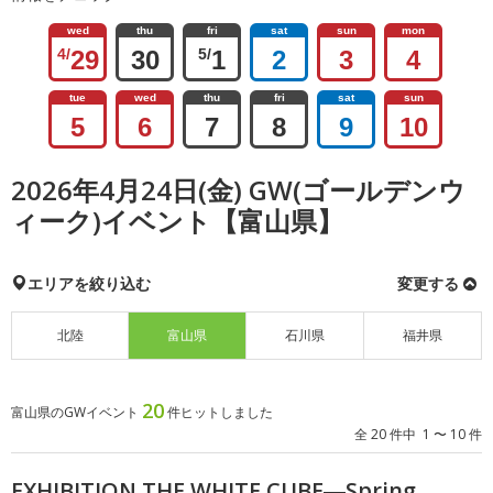
wed
thu
fri
sat
sun
mon
4/
29
30
5/
1
2
3
4
tue
wed
thu
fri
sat
sun
5
6
7
8
9
10
2026年4月24日(金) GW(ゴールデンウ
ィーク)イベント【富山県】
エリアを絞り込む
変更する
北陸
富山県
石川県
福井県
20
富山県のGWイベント
件ヒットしました
全 20 件中 1 〜 10 件
EXHIBITION THE WHITE CUBE―Spring