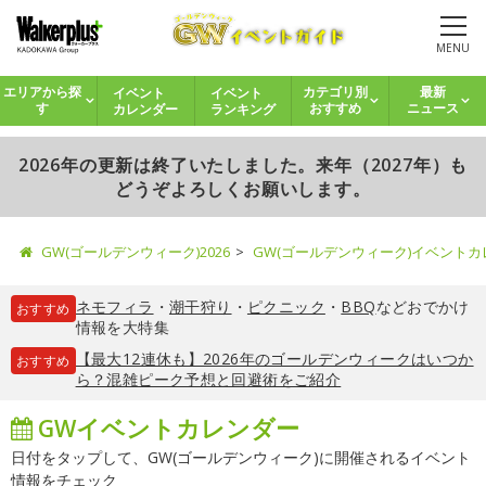
MENU
イベント
イベント
エリアから探
カテゴリ別
最新
カレンダー
ランキング
す
おすすめ
ニュース
2026年の更新は終了いたしました。来年（2027年）も
どうぞよろしくお願いします。
GW(ゴールデンウィーク)2026
GW(ゴールデンウィーク)イベント
ネモフィラ
・
潮干狩り
・
ピクニック
・
BBQ
などおでかけ
おすすめ
情報を大特集
【最大12連休も】2026年のゴールデンウィークはいつか
おすすめ
ら？混雑ピーク予想と回避術をご紹介
GWイベントカレンダー
日付をタップして、GW(ゴールデンウィーク)に開催されるイベント
情報をチェック