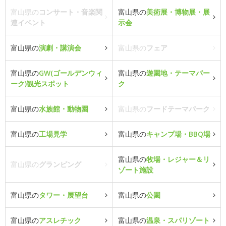
富山県の
コンサート・音楽関
富山県の
美術展・博物展・展
連イベント
示会
富山県の
演劇・講演会
富山県の
フェア
富山県の
GW(ゴールデンウィ
富山県の
遊園地・テーマパー
ーク)観光スポット
ク
富山県の
水族館・動物園
富山県の
フードテーマパーク
富山県の
工場見学
富山県の
キャンプ場・BBQ場
富山県の
牧場・レジャー＆リ
富山県の
グランピング
ゾート施設
富山県の
タワー・展望台
富山県の
公園
富山県の
アスレチック
富山県の
温泉・スパリゾート