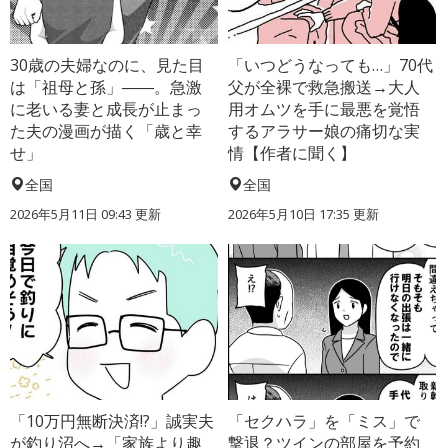
30歳の夫婦なのに、見た目
「いつどうなっても…」70代
は「祖母と孫」――。急激
父が全裸で救急搬送→大人
に老いる妻と成長が止まっ
用オムツを手に最悪を覚悟
た夫の漫画が描く「歳と幸
するアラサー娘の痛切な実
せ」
情【作者に聞く】
全国
全国
2026年5月11日 09:43 更新
2026年5月10日 17:35 更新
「10万円無断決済!?」誠実夫
「セクハラ」を「ミス」で
が釣り沼へ→「家族より趣
撃退？ツインの部屋を予約