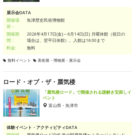
展示会DATA
開催場
魚津歴史民俗博物館
所：
開催期
2026年4月17日(金)～6月14日(日) 月曜休館（祝日の
間：
場合は、翌平日休館）。入館は16:00まで
料金:
無料
無料イベント
美術展・博物展・展示会
ロード・オブ・ザ・蜃気楼
「蜃気楼ロード」で開催される謎解き宝探しイ
ベント
富山県・魚津市
体験イベント・アクティビティDATA
開催場
蜃気楼ロード沿線 海の駅蜃気楼〜ミラージュランド