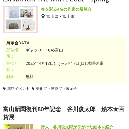
春を彩る4名の作家の展覧会
富山県・富山市
展示会DATA
開催場
ギャラリー1045富山
所：
開催期
2026年4月18日(土)～5月17日(日) 木曜休廊
間：
料金:
無料
無料イベント
美術展・博物展・展示会
富山新聞復刊80年記念 谷川俊太郎 絵本★百
貨展
詩人、谷川俊太郎が手がけた絵本を紹介