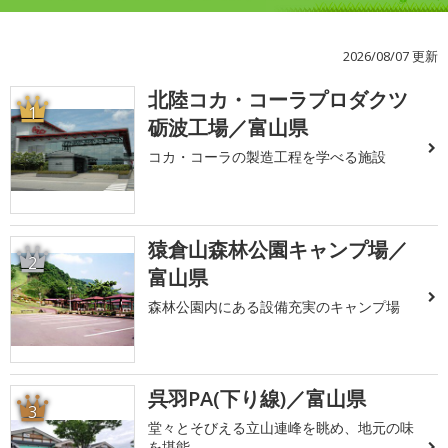
2026/08/07 更新
北陸コカ・コーラプロダクツ
1
砺波工場／富山県
コカ・コーラの製造工程を学べる施設
猿倉山森林公園キャンプ場／
2
富山県
森林公園内にある設備充実のキャンプ場
呉羽PA(下り線)／富山県
3
堂々とそびえる立山連峰を眺め、地元の味
を堪能