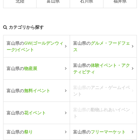
北陸
富山県
石川県
福井県
カテゴリから探す
富山県の
GW(ゴールデンウィ
富山県の
グルメ・フードフェ
ーク)イベント
ス
富山県の
体験イベント・アク
富山県の
物産展
ティビティ
富山県の
アニメ・ゲームイベ
富山県の
無料イベント
ント
富山県の
動物ふれあいイベン
富山県の
花イベント
ト
富山県の
祭り
富山県の
フリーマーケット