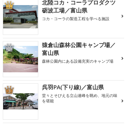
北陸コカ・コーラプロダクツ
1
砺波工場／富山県
コカ・コーラの製造工程を学べる施設
猿倉山森林公園キャンプ場／
2
富山県
森林公園内にある設備充実のキャンプ場
呉羽PA(下り線)／富山県
3
堂々とそびえる立山連峰を眺め、地元の味
を堪能