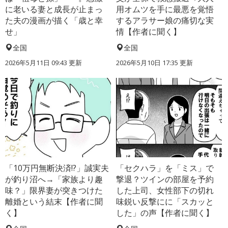
に老いる妻と成長が止まっ
用オムツを手に最悪を覚悟
た夫の漫画が描く「歳と幸
するアラサー娘の痛切な実
せ」
情【作者に聞く】
全国
全国
2026年5月11日 09:43 更新
2026年5月10日 17:35 更新
「10万円無断決済!?」誠実夫
「セクハラ」を「ミス」で
が釣り沼へ→「家族より趣
撃退？ツインの部屋を予約
味？」限界妻が突きつけた
した上司、女性部下の切れ
離婚という結末【作者に聞
味鋭い反撃にに「スカッと
く】
した」の声【作者に聞く】