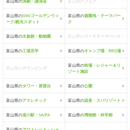
富山県の
演劇・講演会
富山県の
フェア
富山県の
GW(ゴールデンウィ
富山県の
遊園地・テーマパー
ーク)観光スポット
ク
富山県の
水族館・動物園
富山県の
フードテーマパーク
富山県の
工場見学
富山県の
キャンプ場・BBQ場
富山県の
牧場・レジャー＆リ
富山県の
グランピング
ゾート施設
富山県の
タワー・展望台
富山県の
公園
富山県の
アスレチック
富山県の
温泉・スパリゾート
富山県の
道の駅・SA/PA
富山県の
博物館・科学館
富山県の
アウトレット・ショ