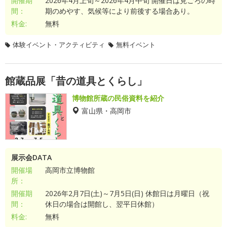
開催期
2026年4月上旬～2026年4月中旬 開催日は見ごろの時
間：
期のめやす、気候等により前後する場合あり。
料金:
無料
体験イベント・アクティビティ
無料イベント
館蔵品展「昔の道具とくらし」
博物館所蔵の民俗資料を紹介
富山県・高岡市
展示会DATA
開催場
高岡市立博物館
所：
開催期
2026年2月7日(土)～7月5日(日) 休館日は月曜日（祝
間：
休日の場合は開館し、翌平日休館）
料金:
無料