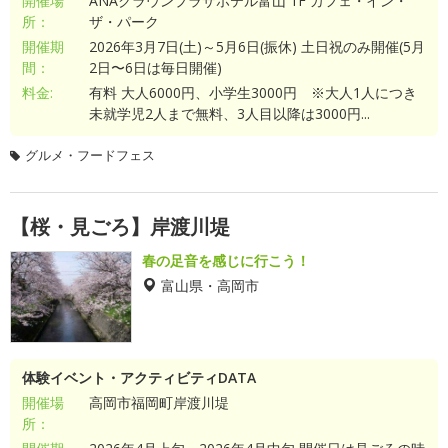
開催場
ANAクラウンプラザホテル富山 1F カフェ・イン・
所：
ザ・パーク
開催期
2026年3月7日(土)～5月6日(振休) 土日祝のみ開催(5月
間：
2日〜6日は毎日開催)
料金:
有料 大人6000円、小学生3000円 ※大人1人につき
未就学児2人まで無料、3人目以降は3000円...
グルメ・フードフェス
【桜・見ごろ】岸渡川堤
春の足音を感じに行こう！
富山県・高岡市
体験イベント・アクティビティDATA
開催場
高岡市福岡町岸渡川堤
所：