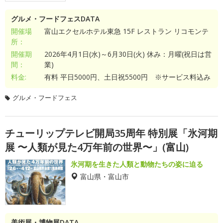
グルメ・フードフェスDATA
開催場
富山エクセルホテル東急 15F レストラン リコモンテ
所：
開催期
2026年4月1日(水)～6月30日(火) 休み：月曜(祝日は営
間：
業)
料金:
有料 平日5000円、土日祝5500円 ※サービス料込み
グルメ・フードフェス
チューリップテレビ開局35周年 特別展「氷河期
展 〜人類が見た4万年前の世界〜」(富山)
氷河期を生きた人類と動物たちの姿に迫る
富山県・富山市
美術展・博物展DATA