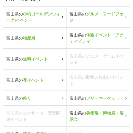
富山県の
GW(ゴールデンウィ
富山県の
グルメ・フードフェ
ーク)イベント
ス
富山県の
体験イベント・アク
富山県の
物産展
ティビティ
富山県の
アニメ・ゲームイベ
富山県の
無料イベント
ント
富山県の
動物ふれあいイベン
富山県の
花イベント
ト
富山県の
祭り
富山県の
フリーマーケット
富山県の
コンサート・音楽関
富山県の
美術展・博物展・展
連イベント
示会