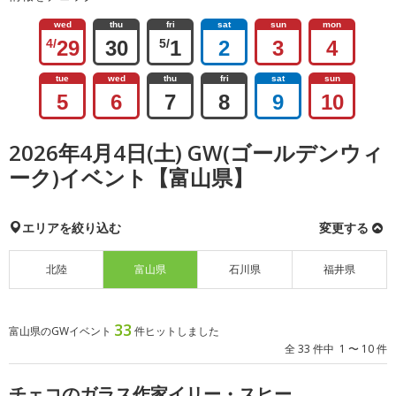
wed
thu
fri
sat
sun
mon
4/
29
30
5/
1
2
3
4
tue
wed
thu
fri
sat
sun
5
6
7
8
9
10
2026年4月4日(土) GW(ゴールデンウィ
ーク)イベント【富山県】
エリアを絞り込む
変更する
北陸
富山県
石川県
福井県
33
富山県のGWイベント
件ヒットしました
全 33 件中 1 〜 10 件
チェコのガラス作家イリー・スヒー