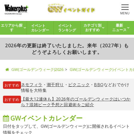
MENU
イベント
イベント
エリアから探
カテゴリ別
最新
カレンダー
ランキング
す
おすすめ
ニュース
2026年の更新は終了いたしました。来年（2027年）も
どうぞよろしくお願いします。
GW(ゴールデンウィーク)2026
GW(ゴールデンウィーク)イベント
ネモフィラ
・
潮干狩り
・
ピクニック
・
BBQ
などおでかけ
おすすめ
情報を大特集
【最大12連休も】2026年のゴールデンウィークはいつか
おすすめ
ら？混雑ピーク予想と回避術をご紹介
GWイベントカレンダー
日付をタップして、GW(ゴールデンウィーク)に開催されるイベント
情報をチェック