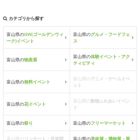
カテゴリから探す
富山県の
GW(ゴールデンウィ
富山県の
グルメ・フードフェ
ーク)イベント
ス
富山県の
体験イベント・アク
富山県の
物産展
ティビティ
富山県の
アニメ・ゲームイベ
富山県の
無料イベント
ント
富山県の
動物ふれあいイベン
富山県の
花イベント
ト
富山県の
祭り
富山県の
フリーマーケット
富山県の
コンサート・音楽関
富山県の
美術展・博物展・展