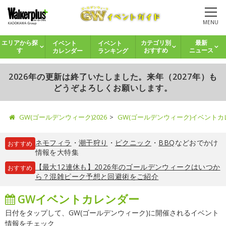
MENU
イベント
イベント
エリアから探
カテゴリ別
最新
カレンダー
ランキング
す
おすすめ
ニュース
2026年の更新は終了いたしました。来年（2027年）も
どうぞよろしくお願いします。
GW(ゴールデンウィーク)2026
GW(ゴールデンウィーク)イベント
ネモフィラ
・
潮干狩り
・
ピクニック
・
BBQ
などおでかけ
おすすめ
情報を大特集
【最大12連休も】2026年のゴールデンウィークはいつか
おすすめ
ら？混雑ピーク予想と回避術をご紹介
GWイベントカレンダー
日付をタップして、GW(ゴールデンウィーク)に開催されるイベント
情報をチェック