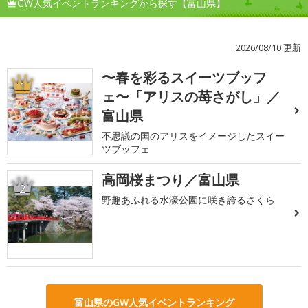
GW人気イベントランキングから探す【富山県】
2026/08/10 更新
〜春を彩るスイーツブッフ
1
ェ〜「アリスの苺さがし」／
富山県
不思議の国のアリスをイメージしたスイー
ツブッフェ
高岡桜まつり／富山県
2
野趣あふれる水濠公園に咲き誇るさくら
富山県のGW人気イベントランキング