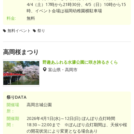
4/4（土）17時から21時30分、4/5（日）10時から15
時、イベント会場は福岡幼稚園横駐車場
料金:
無料
無料イベント
祭り
高岡桜まつり
野趣あふれる水濠公園に咲き誇るさくら
富山県・高岡市
祭りDATA
開催場
高岡古城公園
所：
開催期
2026年4月1日(水)～12日(日) ぼんぼり点灯時間
間：
18:30～22:00まで ※ぼんぼり点灯期間は、天候や桜
の開花状況により変更となる場合あり