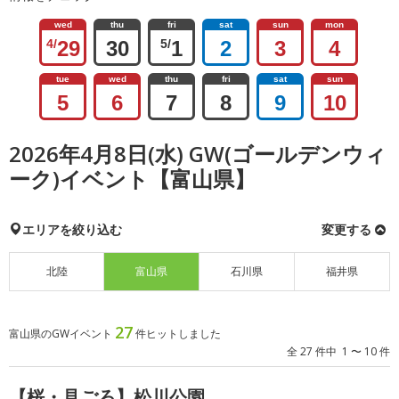
wed
thu
fri
sat
sun
mon
4/
29
30
5/
1
2
3
4
tue
wed
thu
fri
sat
sun
5
6
7
8
9
10
2026年4月8日(水) GW(ゴールデンウィ
ーク)イベント【富山県】
エリアを絞り込む
変更する
北陸
富山県
石川県
福井県
27
富山県のGWイベント
件ヒットしました
全 27 件中 1 〜 10 件
【桜・見ごろ】松川公園