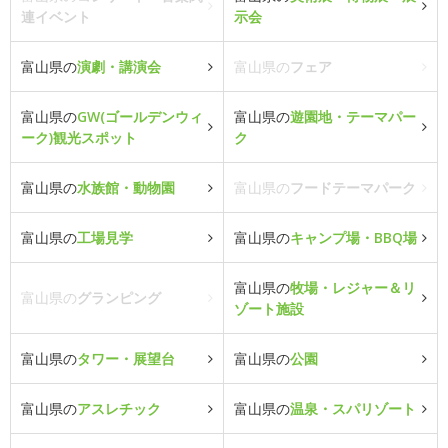
連イベント
示会
富山県の
演劇・講演会
富山県の
フェア
富山県の
GW(ゴールデンウィ
富山県の
遊園地・テーマパー
ーク)観光スポット
ク
富山県の
水族館・動物園
富山県の
フードテーマパーク
富山県の
工場見学
富山県の
キャンプ場・BBQ場
富山県の
牧場・レジャー＆リ
富山県の
グランピング
ゾート施設
富山県の
タワー・展望台
富山県の
公園
富山県の
アスレチック
富山県の
温泉・スパリゾート