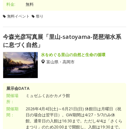
料金:
無料
無料イベント
祭り
今森光彦写真展「里山-satoyama-琵琶湖水系
に息づく自然」
水をめぐる里山の自然と生命の循環
富山県・高岡市
展示会DATA
開催場
ミュゼふくおかカメラ館
所：
開催期
2026年4月4日(土)～6月21日(日) 休館日は月曜日（祝
間：
日の場合は翌平日）。GW期間は4/27・5/7のみ休
館。通常日の入館は16:30まで。ただし4/4は「さくら
まつり」のため20:00まで開館し、入館は19:30まで。