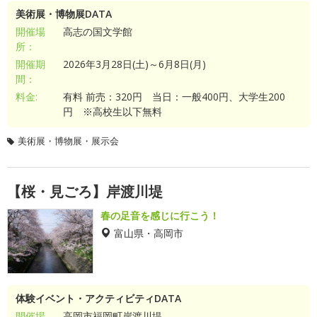
美術展・博物展DATA
開催場
高志の国文学館
所：
開催期
2026年3月28日(土)～6月8日(月)
間：
料金:
有料 前売：320円 当日：一般400円、大学生200
円 ※高校生以下無料
美術展・博物展・展示会
【桜・見ごろ】岸渡川堤
春の足音を感じに行こう！
富山県・高岡市
体験イベント・アクティビティDATA
開催場
高岡市福岡町岸渡川堤