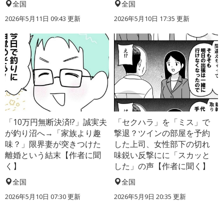
全国
全国
2026年5月11日 09:43 更新
2026年5月10日 17:35 更新
「10万円無断決済!?」誠実夫
「セクハラ」を「ミス」で
が釣り沼へ→「家族より趣
撃退？ツインの部屋を予約
味？」限界妻が突きつけた
した上司、女性部下の切れ
離婚という結末【作者に聞
味鋭い反撃にに「スカッと
く】
した」の声【作者に聞く】
全国
全国
2026年5月10日 07:30 更新
2026年5月9日 20:35 更新