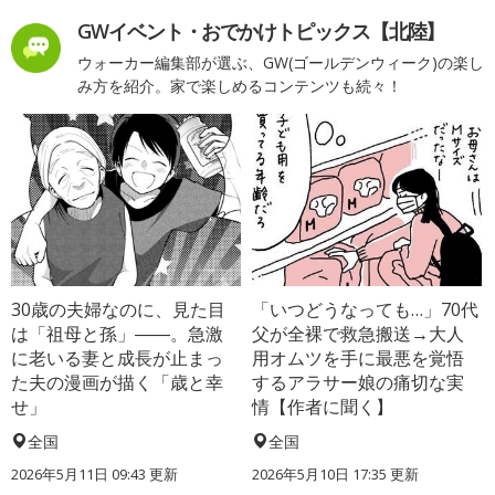
GWイベント・おでかけトピックス【北陸】
ウォーカー編集部が選ぶ、GW(ゴールデンウィーク)の楽し
み方を紹介。家で楽しめるコンテンツも続々！
30歳の夫婦なのに、見た目
「いつどうなっても…」70代
は「祖母と孫」――。急激
父が全裸で救急搬送→大人
に老いる妻と成長が止まっ
用オムツを手に最悪を覚悟
た夫の漫画が描く「歳と幸
するアラサー娘の痛切な実
せ」
情【作者に聞く】
全国
全国
2026年5月11日 09:43 更新
2026年5月10日 17:35 更新