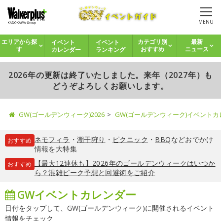
MENU
イベント
イベント
エリアから探
カテゴリ別
最新
カレンダー
ランキング
す
おすすめ
ニュース
2026年の更新は終了いたしました。来年（2027年）も
どうぞよろしくお願いします。
GW(ゴールデンウィーク)2026
GW(ゴールデンウィーク)イベント
ネモフィラ
・
潮干狩り
・
ピクニック
・
BBQ
などおでかけ
おすすめ
情報を大特集
【最大12連休も】2026年のゴールデンウィークはいつか
おすすめ
ら？混雑ピーク予想と回避術をご紹介
GWイベントカレンダー
日付をタップして、GW(ゴールデンウィーク)に開催されるイベント
情報をチェック