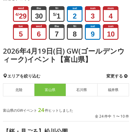
wed
thu
fri
sat
sun
mon
4/
29
30
5/
1
2
3
4
tue
wed
thu
fri
sat
sun
5
6
7
8
9
10
2026年4月19日(日) GW(ゴールデンウ
ィーク)イベント【富山県】
エリアを絞り込む
変更する
北陸
富山県
石川県
福井県
24
富山県のGWイベント
件ヒットしました
全 24 件中 1 〜 10 件
【桜・見ごろ】松川公園