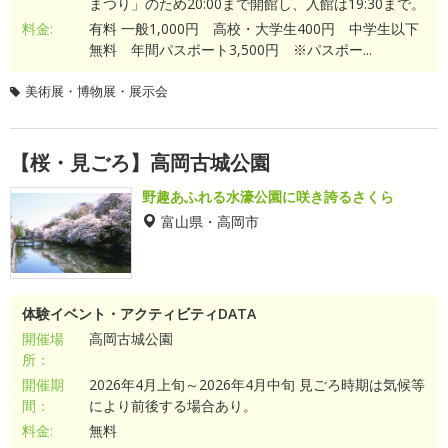
まつり」のため20:00まで開館し、入館は19:30まで。
料金:
有料 一般1,000円 高校・大学生400円 中学生以下
無料 年間パスポート3,500円 ※パスポー...
美術展・博物展・展示会
【桜・見ごろ】高岡古城公園
野趣あふれる水濠公園に咲き誇るさくら
富山県・高岡市
体験イベント・アクティビティDATA
開催場
高岡古城公園
所：
開催期
2026年4月上旬～2026年4月中旬 見ごろ時期は気候等
間：
により前後する場合あり。
料金:
無料