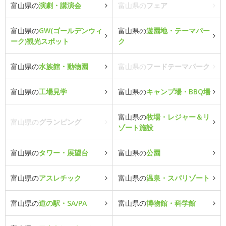
富山県の
演劇・講演会
富山県の
フェア
富山県の
GW(ゴールデンウィ
富山県の
遊園地・テーマパー
ーク)観光スポット
ク
富山県の
水族館・動物園
富山県の
フードテーマパーク
富山県の
工場見学
富山県の
キャンプ場・BBQ場
富山県の
牧場・レジャー＆リ
富山県の
グランピング
ゾート施設
富山県の
タワー・展望台
富山県の
公園
富山県の
アスレチック
富山県の
温泉・スパリゾート
富山県の
道の駅・SA/PA
富山県の
博物館・科学館