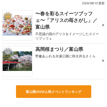
2026/08/10 更新
〜春を彩るスイーツブッフ
1
ェ〜「アリスの苺さがし」／
富山県
不思議の国のアリスをイメージしたスイー
ツブッフェ
高岡桜まつり／富山県
2
野趣あふれる水濠公園に咲き誇るさくら
富山県のGW人気イベントランキング