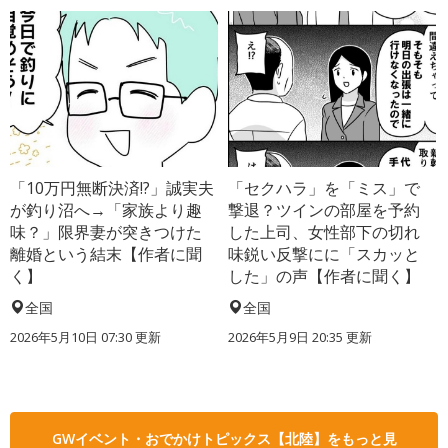
「10万円無断決済!?」誠実夫
「セクハラ」を「ミス」で
が釣り沼へ→「家族より趣
撃退？ツインの部屋を予約
味？」限界妻が突きつけた
した上司、女性部下の切れ
離婚という結末【作者に聞
味鋭い反撃にに「スカッと
く】
した」の声【作者に聞く】
全国
全国
2026年5月10日 07:30 更新
2026年5月9日 20:35 更新
GWイベント・おでかけトピックス【北陸】をもっと見