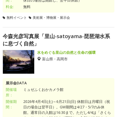
間：
休日の場合は開館し、翌平日休館）
料金:
無料
無料イベント
美術展・博物展・展示会
今森光彦写真展「里山-satoyama-琵琶湖水系
に息づく自然」
水をめぐる里山の自然と生命の循環
富山県・高岡市
展示会DATA
開催場
ミュゼふくおかカメラ館
所：
開催期
2026年4月4日(土)～6月21日(日) 休館日は月曜日（祝
間：
日の場合は翌平日）。GW期間は4/27・5/7のみ休
館。通常日の入館は16:30まで。ただし4/4は「さくら