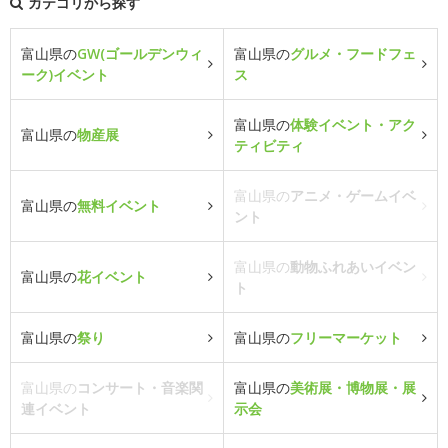
カテゴリから探す
富山県の
GW(ゴールデンウィ
富山県の
グルメ・フードフェ
ーク)イベント
ス
富山県の
体験イベント・アク
富山県の
物産展
ティビティ
富山県の
アニメ・ゲームイベ
富山県の
無料イベント
ント
富山県の
動物ふれあいイベン
富山県の
花イベント
ト
富山県の
祭り
富山県の
フリーマーケット
富山県の
コンサート・音楽関
富山県の
美術展・博物展・展
連イベント
示会