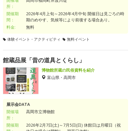
開催場
高岡市福岡町岸渡川堤
所：
開催期
2026年4月上旬～2026年4月中旬 開催日は見ごろの時
間：
期のめやす、気候等により前後する場合あり。
料金:
無料
体験イベント・アクティビティ
無料イベント
館蔵品展「昔の道具とくらし」
博物館所蔵の民俗資料を紹介
富山県・高岡市
展示会DATA
開催場
高岡市立博物館
所：
開催期
2026年2月7日(土)～7月5日(日) 休館日は月曜日（祝