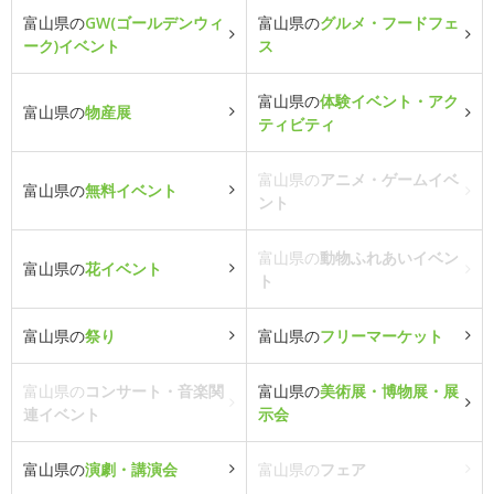
富山県の
GW(ゴールデンウィ
富山県の
グルメ・フードフェ
ーク)イベント
ス
富山県の
体験イベント・アク
富山県の
物産展
ティビティ
富山県の
アニメ・ゲームイベ
富山県の
無料イベント
ント
富山県の
動物ふれあいイベン
富山県の
花イベント
ト
富山県の
祭り
富山県の
フリーマーケット
富山県の
コンサート・音楽関
富山県の
美術展・博物展・展
連イベント
示会
富山県の
演劇・講演会
富山県の
フェア