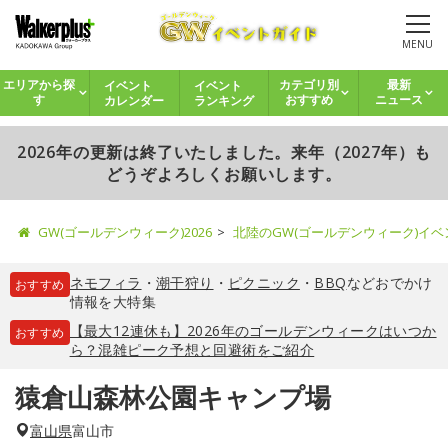
MENU
イベント
イベント
エリアから探
カテゴリ別
最新
カレンダー
ランキング
す
おすすめ
ニュース
2026年の更新は終了いたしました。来年（2027年）も
どうぞよろしくお願いします。
GW(ゴールデンウィーク)2026
北陸のGW(ゴールデンウィーク)イ
ネモフィラ
・
潮干狩り
・
ピクニック
・
BBQ
などおでかけ
おすすめ
情報を大特集
【最大12連休も】2026年のゴールデンウィークはいつか
おすすめ
ら？混雑ピーク予想と回避術をご紹介
猿倉山森林公園キャンプ場
富山県
富山市