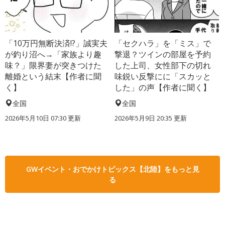
「10万円無断決済!?」誠実夫
「セクハラ」を「ミス」で
が釣り沼へ→「家族より趣
撃退？ツインの部屋を予約
味？」限界妻が突きつけた
した上司、女性部下の切れ
離婚という結末【作者に聞
味鋭い反撃にに「スカッと
く】
した」の声【作者に聞く】
全国
全国
2026年5月10日 07:30 更新
2026年5月9日 20:35 更新
GWイベント・おでかけトピックス【北陸】をもっと見
る