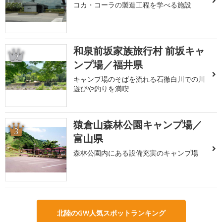
コカ・コーラの製造工程を学べる施設
和泉前坂家族旅行村 前坂キャ
2
ンプ場／福井県
キャンプ場のそばを流れる石徹白川での川
遊びや釣りを満喫
猿倉山森林公園キャンプ場／
3
富山県
森林公園内にある設備充実のキャンプ場
北陸のGW人気スポットランキング