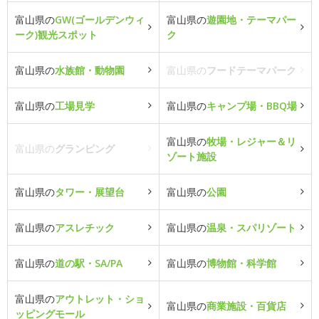
富山県の
GW(ゴールデンウィ
富山県の
遊園地・テーマパー
ーク)観光スポット
ク
富山県の
水族館・動物園
富山県の
フードテーマパーク
富山県の
工場見学
富山県の
キャンプ場・BBQ場
富山県の
牧場・レジャー＆リ
富山県の
グランピング
ゾート施設
富山県の
タワー・展望台
富山県の
公園
富山県の
アスレチック
富山県の
温泉・スパリゾート
富山県の
道の駅・SA/PA
富山県の
博物館・科学館
富山県の
アウトレット・ショ
富山県の
商業施設・百貨店
ッピングモール