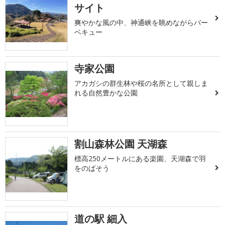
サイト
爽やかな風の中、神通峡を眺めながらバー
ベキュー
寺家公園
アカガシの群生林や桜の名所として親しま
れる自然豊かな公園
割山森林公園 天湖森
標高250メートルにある楽園、天湖森で羽
をのばそう
道の駅 細入