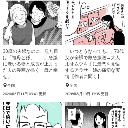
30歳の夫婦なのに、見た目
「いつどうなっても…」70代
は「祖母と孫」――。急激
父が全裸で救急搬送→大人
に老いる妻と成長が止まっ
用オムツを手に最悪を覚悟
た夫の漫画が描く「歳と幸
するアラサー娘の痛切な実
せ」
情【作者に聞く】
全国
全国
2026年5月11日 09:43 更新
2026年5月10日 17:35 更新