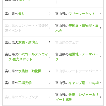
ト
富山県の
祭り
富山県の
フリーマーケット
富山県の
コンサート・音楽関
富山県の
美術展・博物展・展
連イベント
示会
富山県の
演劇・講演会
富山県の
フェア
富山県の
GW(ゴールデンウィ
富山県の
遊園地・テーマパー
ーク)観光スポット
ク
富山県の
水族館・動物園
富山県の
フードテーマパーク
富山県の
工場見学
富山県の
キャンプ場・BBQ場
富山県の
牧場・レジャー＆リ
富山県の
グランピング
ゾート施設