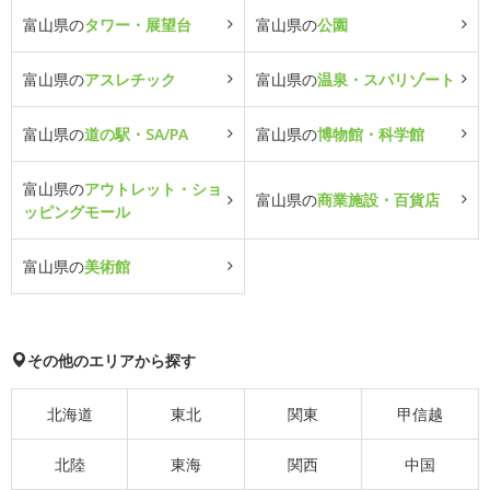
富山県の
タワー・展望台
富山県の
公園
富山県の
アスレチック
富山県の
温泉・スパリゾート
富山県の
道の駅・SA/PA
富山県の
博物館・科学館
富山県の
アウトレット・ショ
富山県の
商業施設・百貨店
ッピングモール
富山県の
美術館
その他のエリアから探す
北海道
東北
関東
甲信越
北陸
東海
関西
中国