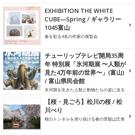
EXHIBITION THE WHITE
CUBE―Spring / ギャラリー
1045富山
春を彩る4名の作家の展覧会
チューリップテレビ開局35周
年 特別展「氷河期展 〜人類が
見た4万年前の世界〜」(富山)
/ 富山県民会館
氷河期を生きた人類と動物たちの姿に迫る
【桜・見ごろ】松川の桜 / 松
川べり
桜のトンネルを潜り抜ける春の景観は圧巻