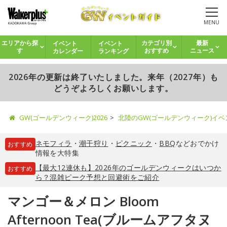
MENU
イベント
イベント
エリアから探
カテゴリ別
最新
カレンダー
ランキング
す
おすすめ
ニュース
2026年の更新は終了いたしました。来年（2027年）も
どうぞよろしくお願いします。
GW(ゴールデンウィーク)2026
北陸のGW(ゴールデンウィーク)イ
ネモフィラ
・
潮干狩り
・
ピクニック
・
BBQ
などおでかけ
おすすめ
情報を大特集
【最大12連休も】2026年のゴールデンウィークはいつか
おすすめ
ら？混雑ピーク予想と回避術をご紹介
マンゴー＆メロン Bloom
Afternoon Tea(ブルームアフタヌ