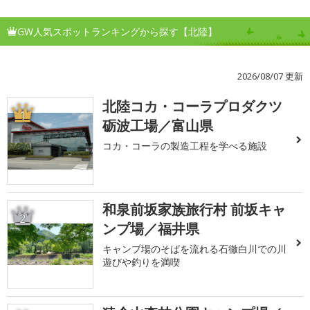
GW人気スポットランキングから探す【北陸】
2026/08/07 更新
北陸コカ・コーラプロダクツ
1
砺波工場／富山県
コカ・コーラの製造工程を学べる施設
和泉前坂家族旅行村 前坂キャ
2
ンプ場／福井県
キャンプ場のそばを流れる石徹白川での川
遊びや釣りを満喫