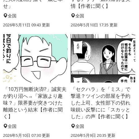
せ」
情【作者に聞く】
全国
全国
2026年5月11日 09:43 更新
2026年5月10日 17:35 更新
「10万円無断決済!?」誠実夫
「セクハラ」を「ミス」で
が釣り沼へ→「家族より趣
撃退？ツインの部屋を予約
味？」限界妻が突きつけた
した上司、女性部下の切れ
離婚という結末【作者に聞
味鋭い反撃にに「スカッと
く】
した」の声【作者に聞く】
全国
全国
2026年5月10日 07:30 更新
2026年5月9日 20:35 更新