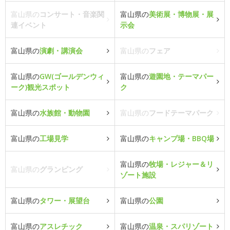
富山県の
コンサート・音楽関
富山県の
美術展・博物展・展
連イベント
示会
富山県の
演劇・講演会
富山県の
フェア
富山県の
GW(ゴールデンウィ
富山県の
遊園地・テーマパー
ーク)観光スポット
ク
富山県の
水族館・動物園
富山県の
フードテーマパーク
富山県の
工場見学
富山県の
キャンプ場・BBQ場
富山県の
牧場・レジャー＆リ
富山県の
グランピング
ゾート施設
富山県の
タワー・展望台
富山県の
公園
富山県の
アスレチック
富山県の
温泉・スパリゾート