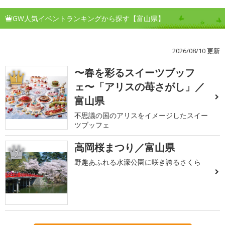
GW人気イベントランキングから探す【富山県】
2026/08/10 更新
〜春を彩るスイーツブッフ
1
ェ〜「アリスの苺さがし」／
富山県
不思議の国のアリスをイメージしたスイー
ツブッフェ
高岡桜まつり／富山県
2
野趣あふれる水濠公園に咲き誇るさくら