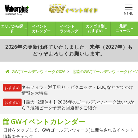
MENU
イベント
イベント
エリアから探
カテゴリ別
最新
カレンダー
ランキング
す
おすすめ
ニュース
2026年の更新は終了いたしました。来年（2027年）も
どうぞよろしくお願いします。
GW(ゴールデンウィーク)2026
北陸のGW(ゴールデンウィーク)イ
ネモフィラ
・
潮干狩り
・
ピクニック
・
BBQ
などおでかけ
おすすめ
情報を大特集
【最大12連休も】2026年のゴールデンウィークはいつか
おすすめ
ら？混雑ピーク予想と回避術をご紹介
GWイベントカレンダー
日付をタップして、GW(ゴールデンウィーク)に開催されるイベント
情報をチェック