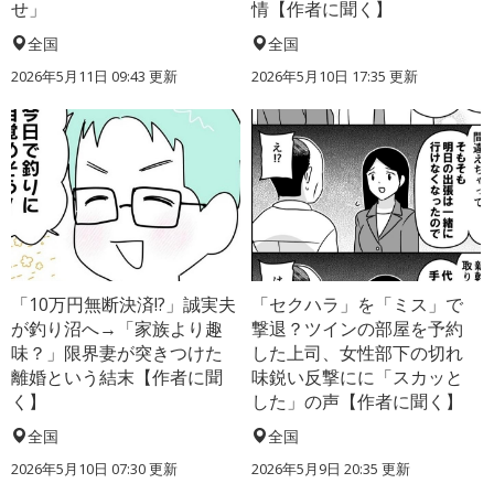
せ」
情【作者に聞く】
全国
全国
2026年5月11日 09:43 更新
2026年5月10日 17:35 更新
「10万円無断決済!?」誠実夫
「セクハラ」を「ミス」で
が釣り沼へ→「家族より趣
撃退？ツインの部屋を予約
味？」限界妻が突きつけた
した上司、女性部下の切れ
離婚という結末【作者に聞
味鋭い反撃にに「スカッと
く】
した」の声【作者に聞く】
全国
全国
2026年5月10日 07:30 更新
2026年5月9日 20:35 更新