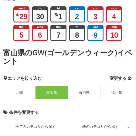
wed
thu
fri
sat
sun
mon
4/
29
30
5/
1
2
3
4
tue
wed
thu
fri
sat
sun
5
6
7
8
9
10
富山県のGW(ゴールデンウィーク)イベ
ント
エリアを絞り込む
変更する
北陸
富山県
石川県
福井県
条件を変更する
全てのカテゴリから探す
他のカテゴリから探す