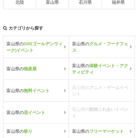
北陸
富山県
石川県
福井県
カテゴリから探す
富山県の
GW(ゴールデンウィ
富山県の
グルメ・フードフェ
ーク)イベント
ス
富山県の
体験イベント・アク
富山県の
物産展
ティビティ
富山県の
アニメ・ゲームイベ
富山県の
無料イベント
ント
富山県の
動物ふれあいイベン
富山県の
花イベント
ト
富山県の
祭り
富山県の
フリーマーケット