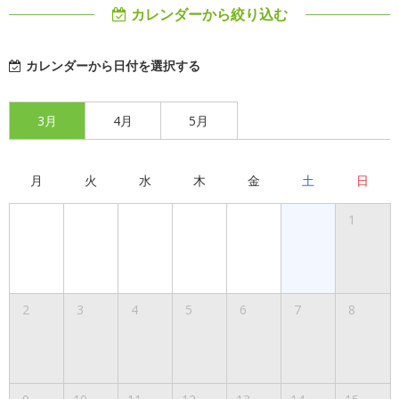
カレンダーから絞り込む
カレンダーから日付を選択する
3月
4月
5月
月
火
水
木
金
土
日
1
2
3
4
5
6
7
8