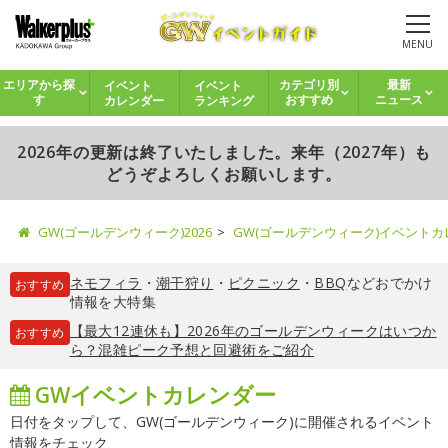
MENU
イベント
イベント
エリアから探
カテゴリ別
最新
カレンダー
ランキング
す
おすすめ
ニュース
2026年の更新は終了いたしました。来年（2027年）も
どうぞよろしくお願いします。
GW(ゴールデンウィーク)2026
GW(ゴールデンウィーク)イベント
ネモフィラ
・
潮干狩り
・
ピクニック
・
BBQ
などおでかけ
おすすめ
情報を大特集
【最大12連休も】2026年のゴールデンウィークはいつか
おすすめ
ら？混雑ピーク予想と回避術をご紹介
GWイベントカレンダー
日付をタップして、GW(ゴールデンウィーク)に開催されるイベント
情報をチェック