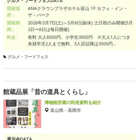
グルメ・フードフェスDATA
開催場
ANAクラウンプラザホテル富山 1F カフェ・イン・
所：
ザ・パーク
開催期
2026年3月7日(土)～5月6日(振休) 土日祝のみ開催(5月
間：
2日〜6日は毎日開催)
料金:
有料 大人6000円、小学生3000円 ※大人1人につき
未就学児2人まで無料、3人目以降は3000円...
グルメ・フードフェス
館蔵品展「昔の道具とくらし」
博物館所蔵の民俗資料を紹介
富山県・高岡市
展示会DATA