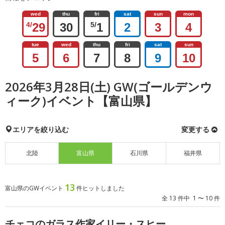
wed
thu
fri
sat
sun
mon
4/
29
30
5/
1
2
3
4
tue
wed
thu
fri
sat
sun
5
6
7
8
9
10
2026年3月28日(土) GW(ゴールデンウ
ィーク)イベント【富山県】
エリアを絞り込む
変更する
北陸
富山県
石川県
福井県
13
富山県のGWイベント
件ヒットしました
全 13 件中 1 〜 10 件
チェコのガラス作家イリー・スヒー