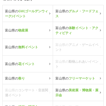
富山県の
GW(ゴールデンウィ
富山県の
グルメ・フードフェ
ーク)イベント
ス
富山県の
体験イベント・アク
富山県の
物産展
ティビティ
富山県の
アニメ・ゲームイベ
富山県の
無料イベント
ント
富山県の
動物ふれあいイベン
富山県の
花イベント
ト
富山県の
祭り
富山県の
フリーマーケット
富山県の
コンサート・音楽関
富山県の
美術展・博物展・展
連イベント
示会