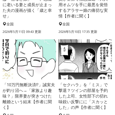
に老いる妻と成長が止まっ
用オムツを手に最悪を覚悟
た夫の漫画が描く「歳と幸
するアラサー娘の痛切な実
せ」
情【作者に聞く】
全国
全国
2026年5月11日 09:43 更新
2026年5月10日 17:35 更新
「10万円無断決済!?」誠実夫
「セクハラ」を「ミス」で
が釣り沼へ→「家族より趣
撃退？ツインの部屋を予約
味？」限界妻が突きつけた
した上司、女性部下の切れ
離婚という結末【作者に聞
味鋭い反撃にに「スカッと
く】
した」の声【作者に聞く】