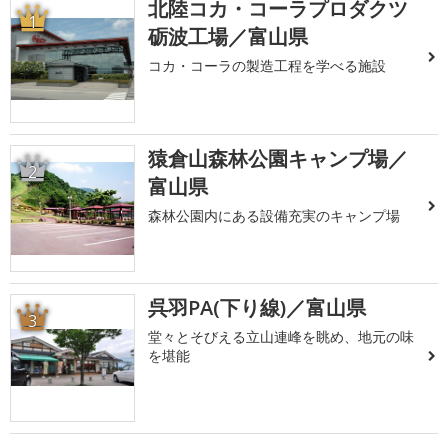
北陸コカ・コーラプロダクツ
1
砺波工場／富山県
コカ・コーラの製造工程を学べる施設
猿倉山森林公園キャンプ場／
2
富山県
森林公園内にある設備充実のキャンプ場
呉羽PA(下り線)／富山県
3
堂々とそびえる立山連峰を眺め、地元の味
を堪能