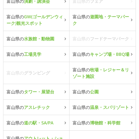
富山県の
演劇・講演会
富山県の
フェア
富山県の
GW(ゴールデンウィ
富山県の
遊園地・テーマパー
ーク)観光スポット
ク
富山県の
水族館・動物園
富山県の
フードテーマパーク
富山県の
工場見学
富山県の
キャンプ場・BBQ場
富山県の
牧場・レジャー＆リ
富山県の
グランピング
ゾート施設
富山県の
タワー・展望台
富山県の
公園
富山県の
アスレチック
富山県の
温泉・スパリゾート
富山県の
道の駅・SA/PA
富山県の
博物館・科学館
富山県の
アウトレット・ショ