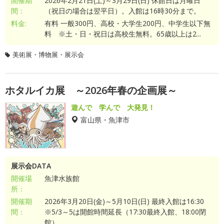
開催期
2026年2月21日(土)～3月29日(日) 休館日は月曜日
間：
（祝日の場合は翌平日）。入館は16時30分まで。
料金:
有料 一般300円、高校・大学生200円、中学生以下無
料 ※土・日・祝日は高校生無料。65歳以上は2...
美術展・博物展・展示会
ホタルイカ展 ～2026年春の企画展～
遊んで 学んで 大発見！
富山県・魚津市
展示会DATA
開催場
魚津水族館
所：
開催期
2026年3月20日(金)～5月10日(日) 最終入館は16:30
間：
※5/3～5は開館時間延長（17:30最終入館、18:00閉
館）