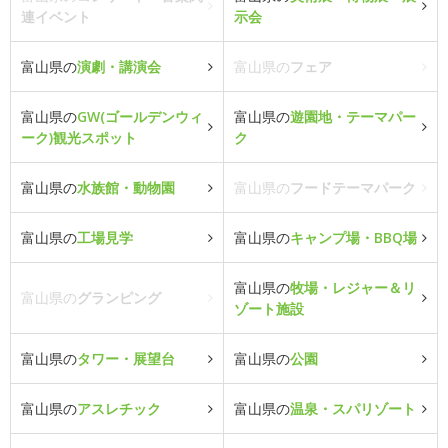
連イベント
示会
富山県の
演劇・講演会
富山県の
フェア
富山県の
GW(ゴールデンウィ
富山県の
遊園地・テーマパー
ーク)観光スポット
ク
富山県の
水族館・動物園
富山県の
フードテーマパーク
富山県の
工場見学
富山県の
キャンプ場・BBQ場
富山県の
牧場・レジャー＆リ
富山県の
グランピング
ゾート施設
富山県の
タワー・展望台
富山県の
公園
富山県の
アスレチック
富山県の
温泉・スパリゾート