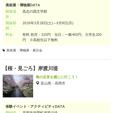
美術展・博物展DATA
開催場
高志の国文学館
所：
開催期
2026年3月28日(土)～6月8日(月)
間：
料金:
有料 前売：320円 当日：一般400円、大学生200
円 ※高校生以下無料
美術展・博物展・展示会
【桜・見ごろ】岸渡川堤
春の足音を感じに行こう！
富山県・高岡市
体験イベント・アクティビティDATA
開催場
高岡市福岡町岸渡川堤