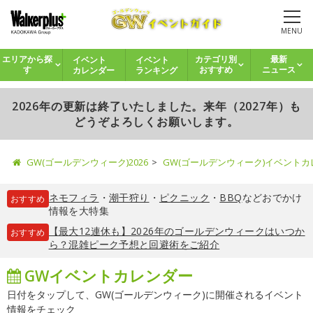
MENU
イベント
イベント
エリアから探
カテゴリ別
最新
カレンダー
ランキング
す
おすすめ
ニュース
2026年の更新は終了いたしました。来年（2027年）も
どうぞよろしくお願いします。
GW(ゴールデンウィーク)2026
GW(ゴールデンウィーク)イベント
ネモフィラ
・
潮干狩り
・
ピクニック
・
BBQ
などおでかけ
おすすめ
情報を大特集
【最大12連休も】2026年のゴールデンウィークはいつか
おすすめ
ら？混雑ピーク予想と回避術をご紹介
GWイベントカレンダー
日付をタップして、GW(ゴールデンウィーク)に開催されるイベント
情報をチェック