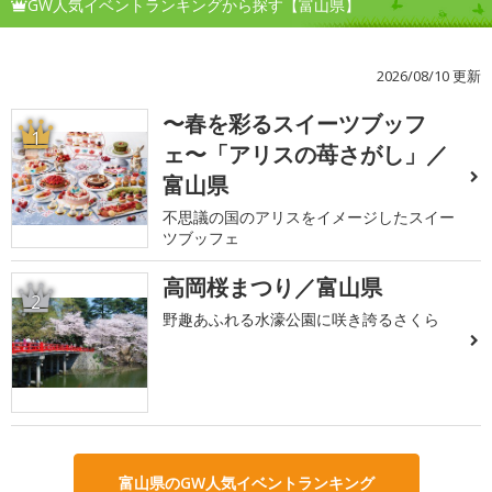
GW人気イベントランキングから探す【富山県】
2026/08/10 更新
〜春を彩るスイーツブッフ
1
ェ〜「アリスの苺さがし」／
富山県
不思議の国のアリスをイメージしたスイー
ツブッフェ
高岡桜まつり／富山県
2
野趣あふれる水濠公園に咲き誇るさくら
富山県のGW人気イベントランキング