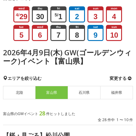
wed
thu
fri
sat
sun
mon
4/
29
30
5/
1
2
3
4
tue
wed
thu
fri
sat
sun
5
6
7
8
9
10
2026年4月9日(木) GW(ゴールデンウィ
ーク)イベント【富山県】
エリアを絞り込む
変更する
北陸
富山県
石川県
福井県
28
富山県のGWイベント
件ヒットしました
全 28 件中 1 〜 10 件
【桜・見ごろ】松川公園