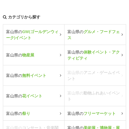
カテゴリから探す
富山県の
GW(ゴールデンウィ
富山県の
グルメ・フードフェ
ーク)イベント
ス
富山県の
体験イベント・アク
富山県の
物産展
ティビティ
富山県の
アニメ・ゲームイベ
富山県の
無料イベント
ント
富山県の
動物ふれあいイベン
富山県の
花イベント
ト
富山県の
祭り
富山県の
フリーマーケット
富山県の
コンサート・音楽関
富山県の
美術展・博物展・展