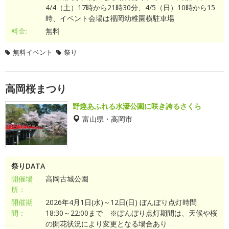
4/4（土）17時から21時30分、4/5（日）10時から15
時、イベント会場は福岡幼稚園横駐車場
料金:
無料
無料イベント
祭り
高岡桜まつり
野趣あふれる水濠公園に咲き誇るさくら
富山県・高岡市
祭りDATA
開催場
高岡古城公園
所：
開催期
2026年4月1日(水)～12日(日) ぼんぼり点灯時間
間：
18:30～22:00まで ※ぼんぼり点灯期間は、天候や桜
の開花状況により変更となる場合あり