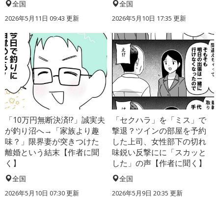
全国
全国
2026年5月11日 09:43 更新
2026年5月10日 17:35 更新
「10万円無断決済!?」誠実夫
「セクハラ」を「ミス」で
が釣り沼へ→「家族より趣
撃退？ツインの部屋を予約
味？」限界妻が突きつけた
した上司、女性部下の切れ
離婚という結末【作者に聞
味鋭い反撃にに「スカッと
く】
した」の声【作者に聞く】
全国
全国
2026年5月10日 07:30 更新
2026年5月9日 20:35 更新