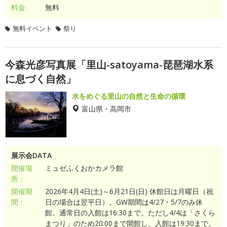
料金:
無料
無料イベント
祭り
今森光彦写真展「里山-satoyama-琵琶湖水系
に息づく自然」
水をめぐる里山の自然と生命の循環
富山県・高岡市
展示会DATA
開催場
ミュゼふくおかカメラ館
所：
開催期
2026年4月4日(土)～6月21日(日) 休館日は月曜日（祝
間：
日の場合は翌平日）。GW期間は4/27・5/7のみ休
館。通常日の入館は16:30まで。ただし4/4は「さくら
まつり」のため20:00まで開館し、入館は19:30まで。