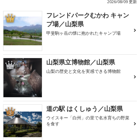
2026/08/09 更新
フレンドパークむかわ キャン
1
プ場／山梨県
甲斐駒ヶ岳の懐に抱かれたキャンプ場
山梨県立博物館／山梨県
2
山梨の歴史と文化を実感できる博物館
道の駅 はくしゅう／山梨県
3
ウイスキー「白州」の里で名水育ちの野菜
を食す