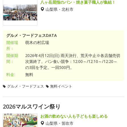
八ヶ岳屈指のパン・焼き菓子職人が集結！
山梨県・北杜市
グルメ・フードフェスDATA
開催場
萌木の村広場
所：
開催期
2026年4月12日(日) 雨天決行、荒天中止※各店舗売切
間：
次第終了。パン食い競争：12:00～/12:10～/12:20～
の3回を予定。一回500円。
料金:
無料
グルメ・フードフェス
無料イベント
2026マルスワイン祭り
お酒の飲めない人も子どもも楽しめる
山梨県・笛吹市