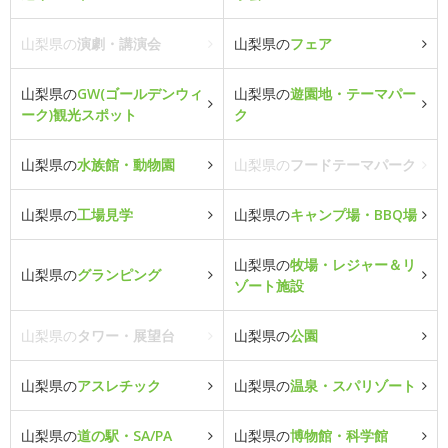
山梨県の
演劇・講演会
山梨県の
フェア
山梨県の
GW(ゴールデンウィ
山梨県の
遊園地・テーマパー
ーク)観光スポット
ク
山梨県の
水族館・動物園
山梨県の
フードテーマパーク
山梨県の
工場見学
山梨県の
キャンプ場・BBQ場
山梨県の
牧場・レジャー＆リ
山梨県の
グランピング
ゾート施設
山梨県の
タワー・展望台
山梨県の
公園
山梨県の
アスレチック
山梨県の
温泉・スパリゾート
山梨県の
道の駅・SA/PA
山梨県の
博物館・科学館