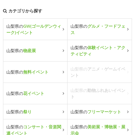
カテゴリから探す
山梨県の
GW(ゴールデンウィ
山梨県の
グルメ・フードフェ
ーク)イベント
ス
山梨県の
体験イベント・アク
山梨県の
物産展
ティビティ
山梨県の
アニメ・ゲームイベ
山梨県の
無料イベント
ント
山梨県の
動物ふれあいイベン
山梨県の
花イベント
ト
山梨県の
祭り
山梨県の
フリーマーケット
山梨県の
コンサート・音楽関
山梨県の
美術展・博物展・展
連イベント
示会