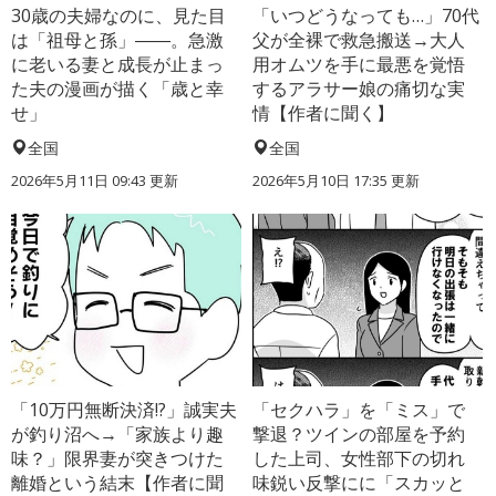
30歳の夫婦なのに、見た目
「いつどうなっても…」70代
は「祖母と孫」――。急激
父が全裸で救急搬送→大人
に老いる妻と成長が止まっ
用オムツを手に最悪を覚悟
た夫の漫画が描く「歳と幸
するアラサー娘の痛切な実
せ」
情【作者に聞く】
全国
全国
2026年5月11日 09:43 更新
2026年5月10日 17:35 更新
「10万円無断決済!?」誠実夫
「セクハラ」を「ミス」で
が釣り沼へ→「家族より趣
撃退？ツインの部屋を予約
味？」限界妻が突きつけた
した上司、女性部下の切れ
離婚という結末【作者に聞
味鋭い反撃にに「スカッと