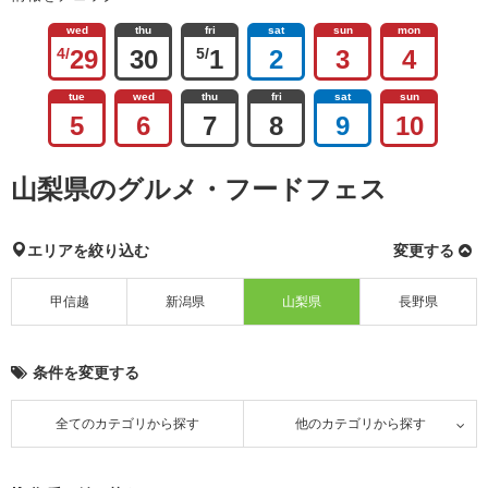
wed
thu
fri
sat
sun
mon
4/
29
30
5/
1
2
3
4
tue
wed
thu
fri
sat
sun
5
6
7
8
9
10
山梨県のグルメ・フードフェス
エリアを絞り込む
変更する
甲信越
新潟県
山梨県
長野県
条件を変更する
全てのカテゴリから探す
他のカテゴリから探す