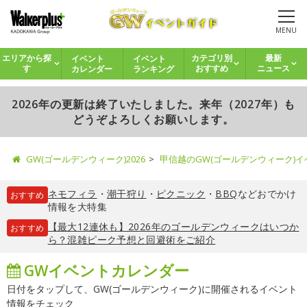
MENU
イベント
イベント
エリアから探
カテゴリ別
最新
カレンダー
ランキング
す
おすすめ
ニュース
2026年の更新は終了いたしました。来年（2027年）も
どうぞよろしくお願いします。
GW(ゴールデンウィーク)2026
甲信越のGW(ゴールデンウィーク)
ネモフィラ
・
潮干狩り
・
ピクニック
・
BBQ
などおでかけ
おすすめ
情報を大特集
【最大12連休も】2026年のゴールデンウィークはいつか
おすすめ
ら？混雑ピーク予想と回避術をご紹介
GWイベントカレンダー
日付をタップして、GW(ゴールデンウィーク)に開催されるイベント
情報をチェック