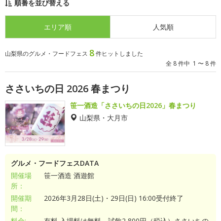
順番を並び替える
エリア順
人気順
8
山梨県のグルメ・フードフェス
件ヒットしました
全 8 件中 1 〜 8 件
ささいちの日 2026 春まつり
笹一酒造「ささいちの日2026」春まつり
山梨県・大月市
グルメ・フードフェスDATA
開催場
笹一酒造 酒遊館
所：
開催期
2026年3月28日(土)・29日(日) 16:00受付終了
間：
料金:
有料 入場料は無料。試飲2,800円（税込）ささいちの