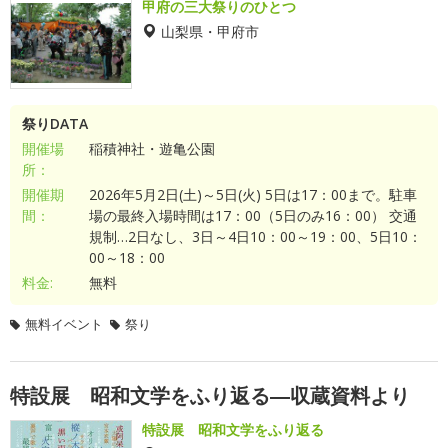
甲府の三大祭りのひとつ
山梨県・甲府市
祭りDATA
開催場
稲積神社・遊亀公園
所：
開催期
2026年5月2日(土)～5日(火) 5日は17：00まで。駐車
間：
場の最終入場時間は17：00（5日のみ16：00） 交通
規制…2日なし、3日～4日10：00～19：00、5日10：
00～18：00
料金:
無料
無料イベント
祭り
特設展 昭和文学をふり返る―収蔵資料より
特設展 昭和文学をふり返る