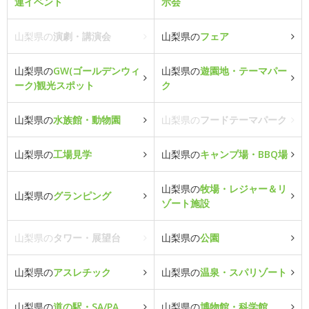
連イベント
示会
山梨県の
演劇・講演会
山梨県の
フェア
山梨県の
GW(ゴールデンウィ
山梨県の
遊園地・テーマパー
ーク)観光スポット
ク
山梨県の
水族館・動物園
山梨県の
フードテーマパーク
山梨県の
工場見学
山梨県の
キャンプ場・BBQ場
山梨県の
牧場・レジャー＆リ
山梨県の
グランピング
ゾート施設
山梨県の
タワー・展望台
山梨県の
公園
山梨県の
アスレチック
山梨県の
温泉・スパリゾート
山梨県の
道の駅・SA/PA
山梨県の
博物館・科学館