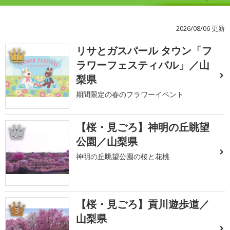
2026/08/06 更新
リサとガスパール タウン「フ
1
ラワーフェスティバル」／山
梨県
期間限定の春のフラワーイベント
【桜・見ごろ】神明の丘眺望
2
公園／山梨県
神明の丘眺望公園の桜と花桃
【桜・見ごろ】貢川遊歩道／
3
山梨県