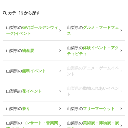
カテゴリから探す
山梨県の
GW(ゴールデンウィ
山梨県の
グルメ・フードフェ
ーク)イベント
ス
山梨県の
体験イベント・アク
山梨県の
物産展
ティビティ
山梨県の
アニメ・ゲームイベ
山梨県の
無料イベント
ント
山梨県の
動物ふれあいイベン
山梨県の
花イベント
ト
山梨県の
祭り
山梨県の
フリーマーケット
山梨県の
コンサート・音楽関
山梨県の
美術展・博物展・展