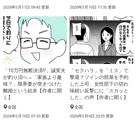
2026年5月11日 09:43 更新
2026年5月10日 17:35 更新
「10万円無断決済!?」誠実夫
「セクハラ」を「ミス」で
が釣り沼へ→「家族より趣
撃退？ツインの部屋を予約
味？」限界妻が突きつけた
した上司、女性部下の切れ
離婚という結末【作者に聞
味鋭い反撃にに「スカッと
く】
した」の声【作者に聞く】
全国
全国
2026年5月10日 07:30 更新
2026年5月9日 20:35 更新