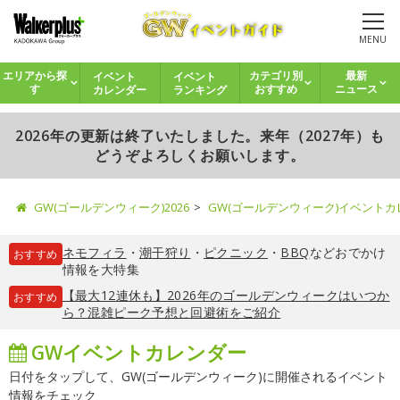
MENU
イベント
イベント
エリアから探
カテゴリ別
最新
カレンダー
ランキング
す
おすすめ
ニュース
2026年の更新は終了いたしました。来年（2027年）も
どうぞよろしくお願いします。
GW(ゴールデンウィーク)2026
GW(ゴールデンウィーク)イベント
ネモフィラ
・
潮干狩り
・
ピクニック
・
BBQ
などおでかけ
おすすめ
情報を大特集
【最大12連休も】2026年のゴールデンウィークはいつか
おすすめ
ら？混雑ピーク予想と回避術をご紹介
GWイベントカレンダー
日付をタップして、GW(ゴールデンウィーク)に開催されるイベント
情報をチェック