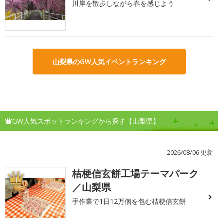
川岸を散歩しながら春を感じよう
山梨県のGW人気イベントランキング
GW人気スポットランキングから探す【山梨県】
2026/08/06 更新
桔梗信玄餅工場テーマパーク
1
／山梨県
手作業で1日12万個を包む桔梗信玄餅