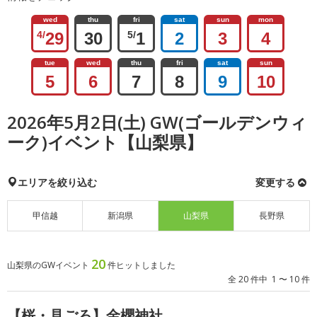
wed
thu
fri
sat
sun
mon
4/
29
30
5/
1
2
3
4
tue
wed
thu
fri
sat
sun
5
6
7
8
9
10
2026年5月2日(土) GW(ゴールデンウィ
ーク)イベント【山梨県】
エリアを絞り込む
変更する
甲信越
新潟県
山梨県
長野県
20
山梨県のGWイベント
件ヒットしました
全 20 件中 1 〜 10 件
【桜・見ごろ】金櫻神社