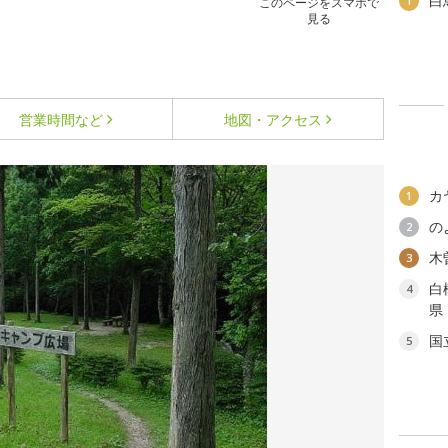
白
1
このページをスマホで
見る
営業時間など
地図・アクセス
カ
1
の
2
木
3
白
4
県
国
5