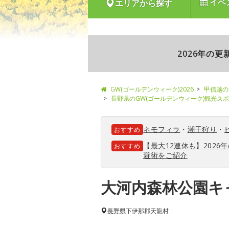
イベ
エリアから探す
2026年の
GW(ゴールデンウィーク)2026
甲信越の
長野県のGW(ゴールデンウィーク)観光ス
ネモフィラ
・
潮干狩り
・
おすすめ
【最大12連休も】202
おすすめ
避術をご紹介
大河内森林公園キ
長野県
下伊那郡天龍村