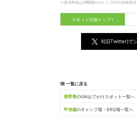
※表示料金は消費税8％ないし10％の内税表示
スポット詳細
トップ
X(旧Twitter)
一覧に戻る
長野県
のGWおでかけスポット一覧へ
甲信越
のキャンプ場・BBQ場一覧へ