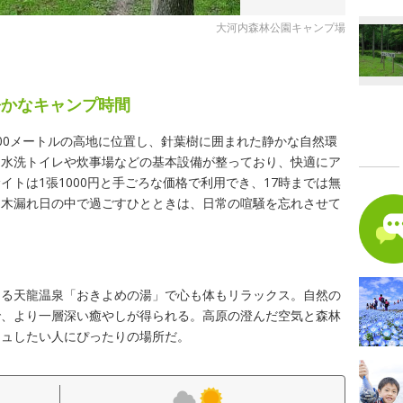
大河内森林公園キャンプ場
静かなキャンプ時間
00メートルの高地に位置し、針葉樹に囲まれた静かな自然環
は水洗トイレや炊事場などの基本設備が整っており、快適にア
トは1張1000円と手ごろな価格で利用でき、17時までは無
。木漏れ日の中で過ごすひとときは、日常の喧騒を忘れさせて
きる天龍温泉「おきよめの湯」で心も体もリラックス。自然の
で、より一層深い癒やしが得られる。高原の澄んだ空気と森林
シュしたい人にぴったりの場所だ。