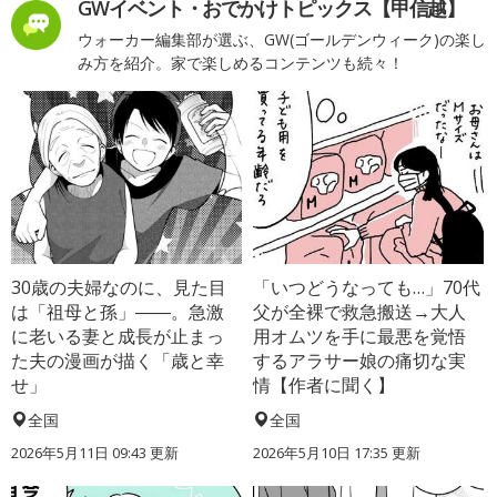
GWイベント・おでかけトピックス【甲信越】
ウォーカー編集部が選ぶ、GW(ゴールデンウィーク)の楽し
み方を紹介。家で楽しめるコンテンツも続々！
30歳の夫婦なのに、見た目
「いつどうなっても…」70代
は「祖母と孫」――。急激
父が全裸で救急搬送→大人
に老いる妻と成長が止まっ
用オムツを手に最悪を覚悟
た夫の漫画が描く「歳と幸
するアラサー娘の痛切な実
せ」
情【作者に聞く】
全国
全国
2026年5月11日 09:43 更新
2026年5月10日 17:35 更新