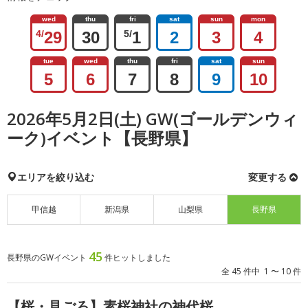
wed
thu
fri
sat
sun
mon
4/
29
30
5/
1
2
3
4
tue
wed
thu
fri
sat
sun
5
6
7
8
9
10
2026年5月2日(土) GW(ゴールデンウィ
ーク)イベント【長野県】
エリアを絞り込む
変更する
甲信越
新潟県
山梨県
長野県
45
長野県のGWイベント
件ヒットしました
全 45 件中 1 〜 10 件
【桜・見ごろ】素桜神社の神代桜