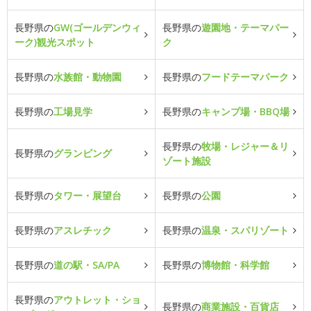
長野県の
GW(ゴールデンウィ
長野県の
遊園地・テーマパー
ーク)観光スポット
ク
長野県の
水族館・動物園
長野県の
フードテーマパーク
長野県の
工場見学
長野県の
キャンプ場・BBQ場
長野県の
牧場・レジャー＆リ
長野県の
グランピング
ゾート施設
長野県の
タワー・展望台
長野県の
公園
長野県の
アスレチック
長野県の
温泉・スパリゾート
長野県の
道の駅・SA/PA
長野県の
博物館・科学館
長野県の
アウトレット・ショ
長野県の
商業施設・百貨店