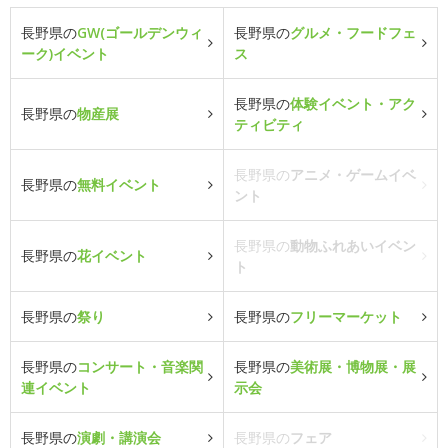
長野県の
GW(ゴールデンウィ
長野県の
グルメ・フードフェ
ーク)イベント
ス
長野県の
体験イベント・アク
長野県の
物産展
ティビティ
長野県の
アニメ・ゲームイベ
長野県の
無料イベント
ント
長野県の
動物ふれあいイベン
長野県の
花イベント
ト
長野県の
祭り
長野県の
フリーマーケット
長野県の
コンサート・音楽関
長野県の
美術展・博物展・展
連イベント
示会
長野県の
演劇・講演会
長野県の
フェア