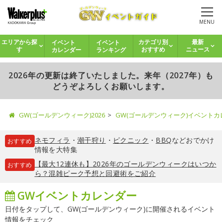
MENU
イベント
イベント
エリアから探
カテゴリ別
最新
カレンダー
ランキング
す
おすすめ
ニュース
2026年の更新は終了いたしました。来年（2027年）も
どうぞよろしくお願いします。
GW(ゴールデンウィーク)2026
GW(ゴールデンウィーク)イベント
ネモフィラ
・
潮干狩り
・
ピクニック
・
BBQ
などおでかけ
おすすめ
情報を大特集
【最大12連休も】2026年のゴールデンウィークはいつか
おすすめ
ら？混雑ピーク予想と回避術をご紹介
GWイベントカレンダー
日付をタップして、GW(ゴールデンウィーク)に開催されるイベント
情報をチェック