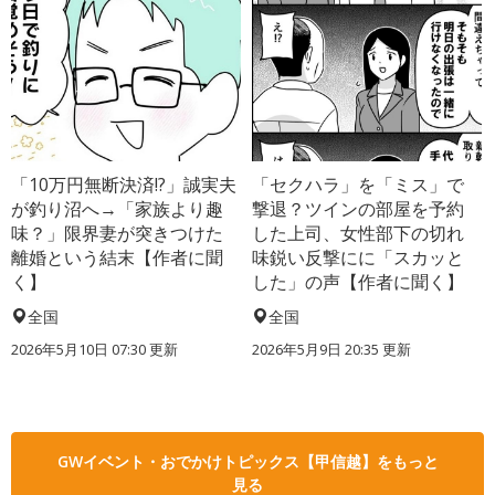
「10万円無断決済!?」誠実夫
「セクハラ」を「ミス」で
が釣り沼へ→「家族より趣
撃退？ツインの部屋を予約
味？」限界妻が突きつけた
した上司、女性部下の切れ
離婚という結末【作者に聞
味鋭い反撃にに「スカッと
く】
した」の声【作者に聞く】
全国
全国
2026年5月10日 07:30 更新
2026年5月9日 20:35 更新
GWイベント・おでかけトピックス【甲信越】をもっと
見る