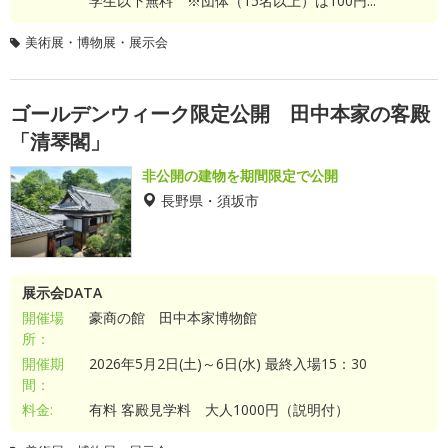
学生以下無料 ※団体（15名以上）は100円...
美術展・博物展・展示会
ゴールデンウィーク限定公開 田中本家の客殿
「清琴閣」
非公開の建物を期間限定で公開
長野県・須坂市
展示会DATA
開催場
豪商の館 田中本家博物館
所：
開催期
2026年5月2日(土)～6日(水) 最終入場15：30
間：
料金:
有料 客殿見学料 大人1000円（説明付）