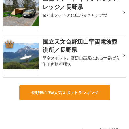
2
レッジ／長野県
蓼科山のふもとに広がるキャンプ場
国立天文台野辺山宇宙電波観
3
測所／長野県
星空スポット、野辺山高原にある世界に誇
る宇宙観測施設
長野県のGW人気スポットランキング