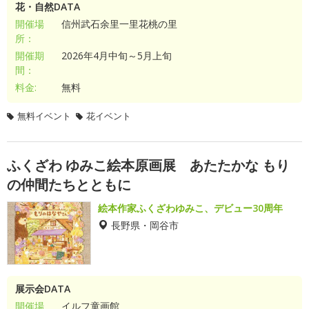
花・自然DATA
開催場
信州武石余里一里花桃の里
所：
開催期
2026年4月中旬～5月上旬
間：
料金:
無料
無料イベント
花イベント
ふくざわ ゆみこ絵本原画展 あたたかな もり
の仲間たちとともに
絵本作家ふくざわゆみこ、デビュー30周年
長野県・岡谷市
展示会DATA
開催場
イルフ童画館