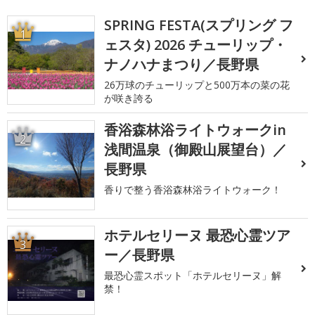
SPRING FESTA(スプリング フ
1
ェスタ) 2026 チューリップ・
ナノハナまつり／長野県
26万球のチューリップと500万本の菜の花
が咲き誇る
香浴森林浴ライトウォークin
2
浅間温泉（御殿山展望台）／
長野県
香りで整う香浴森林浴ライトウォーク！
ホテルセリーヌ 最恐心霊ツア
3
ー／長野県
最恐心霊スポット「ホテルセリーヌ」解
禁！