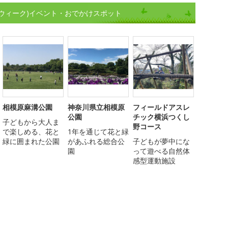
ウィーク)イベント・おでかけスポット
相模原麻溝公園
神奈川県立相模原
フィールドアスレ
公園
チック横浜つくし
子どもから大人ま
野コース
で楽しめる、花と
1年を通じて花と緑
緑に囲まれた公園
があふれる総合公
子どもが夢中にな
園
って遊べる自然体
感型運動施設