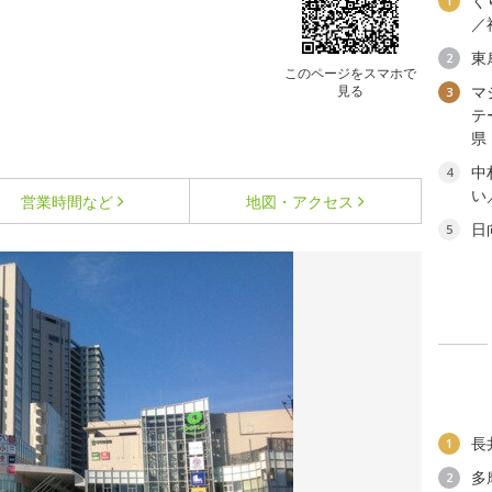
く
1
／
東
2
このページをスマホで
見る
マ
3
テ
県
中
4
い
営業時間など
地図・アクセス
日
5
長
1
多
2