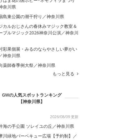
りはま花の国ポピー･ネモフィラまつり
神奈川県
扇島東公園の潮干狩り／神奈川県
ジカルおじさんの春休みマジック教室＆
ーブルマジック2026神奈川公演／神奈川
村彩果個展・みるのならやさしい夢がい
／神奈川県
向薬師春季例大祭／神奈川県
もっと見る
GWの人気スポットランキング
【神奈川県】
2026/08/09 更新
井海の手公園 ソレイユの丘／神奈川県
摩川緑地バーベキュー広場【予約制】／