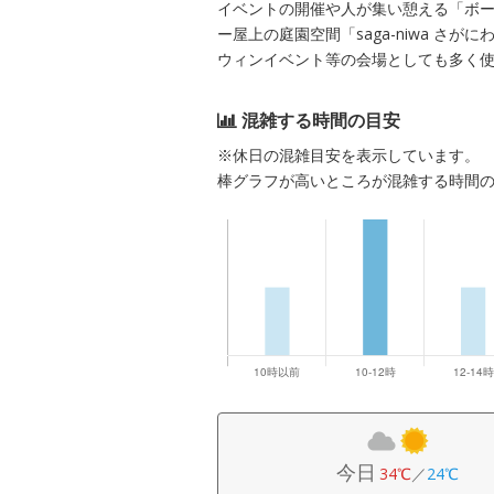
イベントの開催や人が集い憩える「ボ
ー屋上の庭園空間「saga-niwa 
ウィンイベント等の会場としても多く
混雑する時間の目安
※休日の混雑目安を表示しています。
棒グラフが高いところが混雑する時間
今日
34℃
／
24℃