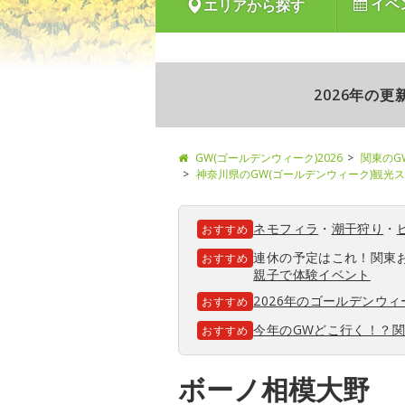
イベ
エリアから探す
2026年の
GW(ゴールデンウィーク)2026
関東のG
神奈川県のGW(ゴールデンウィーク)観光
ネモフィラ
・
潮干狩り
・
おすすめ
連休の予定はこれ！関東
おすすめ
親子で体験イベント
2026年のゴールデンウ
おすすめ
今年のGWどこ行く！？
おすすめ
ボーノ相模大野