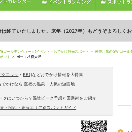
ントカレンダー
イベントランキング
スポットラ
更新は終了いたしました。来年（2027年）もどうぞよろしく
W(ゴールデンウィーク)イベント・おでかけ観光スポット
神奈川県のGW(ゴール
スポット
ボーノ相模大野
ピクニック
・
BBQ
などおでかけ情報を大特集
おでかけなら
至福の温泉
・
人気の遊園地
・
ィークはいつから？混雑ピーク予想と回避術をご紹介
関東・関西・東海エリア別スポットガイド