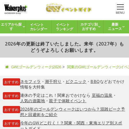
MENU
イベント
イベント
エリアから探
カテゴリ別
最新
カレンダー
ランキング
す
おすすめ
ニュース
2026年の更新は終了いたしました。来年（2027年）も
どうぞよろしくお願いします。
GW(ゴールデンウィーク)2026
関東のGW(ゴールデンウィーク)イ
ネモフィラ
・
潮干狩り
・
ピクニック
・
BBQ
などおでかけ
おすすめ
情報を大特集
連休の予定はこれ！関東おでかけなら
至福の温泉
・
おすすめ
人気の遊園地
・
親子で体験イベント
2026年のゴールデンウィークはいつから？混雑ピーク予
おすすめ
想と回避術をご紹介
今年のGWどこ行く！？関東・関西・東海エリア別スポ
おすすめ
ットガイド