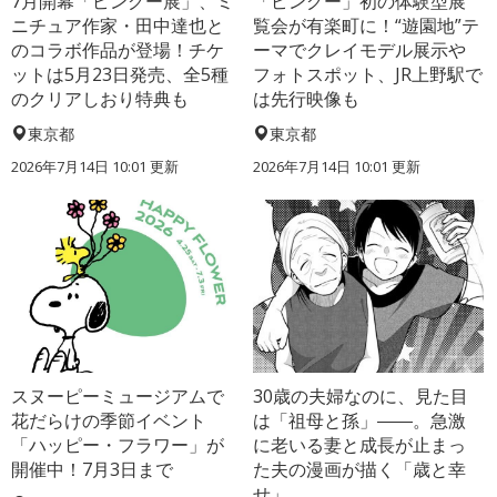
7月開幕「ピングー展」、ミ
「ピングー」初の体験型展
ニチュア作家・田中達也と
覧会が有楽町に！“遊園地”テ
のコラボ作品が登場！チケ
ーマでクレイモデル展示や
ットは5月23日発売、全5種
フォトスポット、JR上野駅で
のクリアしおり特典も
は先行映像も
東京都
東京都
2026年7月14日 10:01 更新
2026年7月14日 10:01 更新
スヌーピーミュージアムで
30歳の夫婦なのに、見た目
花だらけの季節イベント
は「祖母と孫」――。急激
「ハッピー・フラワー」が
に老いる妻と成長が止まっ
開催中！7月3日まで
た夫の漫画が描く「歳と幸
せ」