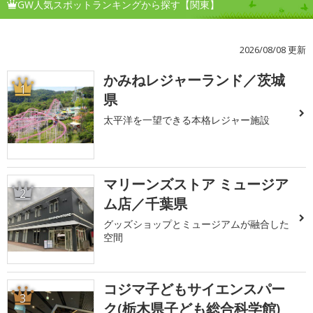
GW人気スポットランキングから探す【関東】
2026/08/08 更新
かみねレジャーランド／茨城
1
県
太平洋を一望できる本格レジャー施設
マリーンズストア ミュージア
2
ム店／千葉県
グッズショップとミュージアムが融合した
空間
コジマ子どもサイエンスパー
3
ク(栃木県子ども総合科学館)