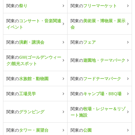
関東の
祭り
関東の
フリーマーケット
関東の
コンサート・音楽関連
関東の
美術展・博物展・展示
イベント
会
関東の
演劇・講演会
関東の
フェア
関東の
GW(ゴールデンウィー
関東の
遊園地・テーマパーク
ク)観光スポット
関東の
水族館・動物園
関東の
フードテーマパーク
関東の
工場見学
関東の
キャンプ場・BBQ場
関東の
牧場・レジャー＆リゾ
関東の
グランピング
ート施設
関東の
タワー・展望台
関東の
公園