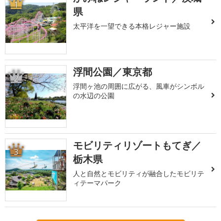
1
県
太平洋を一望できる本格レジャー施設
浮間公園／東京都
2
浮間ヶ池の周囲に広がる、風車がシンボル
の水辺の公園
モビリティリゾートもてぎ／
3
栃木県
人と自然とモビリティが融合したモビリテ
ィテーマパーク