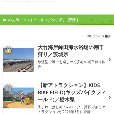
GW人気イベントランキングから探す【関東】
2026/08/09 更新
大竹海岸鉾田海水浴場の潮干
1
狩り／茨城県
放流型で誰でも楽しめる安心の潮干狩り体
験
【新アトラクション】KIDS
2
BIKE FIELD(キッズバイクフィ
ールド)／栃木県
生まれてはじめてのバイクに挑戦できるア
トラクションが2026年3月に登場