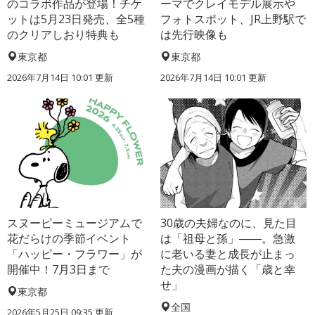
のコラボ作品が登場！チケ
ーマでクレイモデル展示や
ットは5月23日発売、全5種
フォトスポット、JR上野駅で
のクリアしおり特典も
は先行映像も
東京都
東京都
2026年7月14日 10:01 更新
2026年7月14日 10:01 更新
スヌーピーミュージアムで
30歳の夫婦なのに、見た目
花だらけの季節イベント
は「祖母と孫」――。急激
「ハッピー・フラワー」が
に老いる妻と成長が止まっ
開催中！7月3日まで
た夫の漫画が描く「歳と幸
せ」
東京都
全国
2026年5月25日 09:35 更新