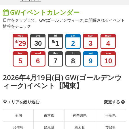
GWイベントカレンダー
日付をタップして、GW(ゴールデンウィーク)に開催されるイベント
情報をチェック
wed
thu
fri
sat
sun
mon
4/
29
30
5/
1
2
3
4
tue
wed
thu
fri
sat
sun
5
6
7
8
9
10
2026年4月19日(日) GW(ゴールデンウ
ィーク)イベント【関東】
エリアを絞り込む
変更する
全国
東京都
神奈川県
千葉県
埼玉県
群馬県
栃木県
茨城県