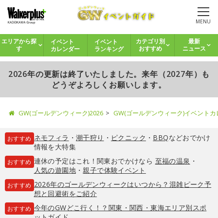
MENU
イベント
イベント
エリアから探
カテゴリ別
最新
カレンダー
ランキング
す
おすすめ
ニュース
2026年の更新は終了いたしました。来年（2027年）も
どうぞよろしくお願いします。
GW(ゴールデンウィーク)2026
GW(ゴールデンウィーク)イベント
ネモフィラ
・
潮干狩り
・
ピクニック
・
BBQ
などおでかけ
おすすめ
情報を大特集
連休の予定はこれ！関東おでかけなら
至福の温泉
・
おすすめ
人気の遊園地
・
親子で体験イベント
2026年のゴールデンウィークはいつから？混雑ピーク予
おすすめ
想と回避術をご紹介
今年のGWどこ行く！？関東・関西・東海エリア別スポ
おすすめ
ットガイド