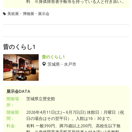
料 ※身体障害者手帳等を持っている人と付き添い...
美術展・博物展・展示会
昔のくらし1
昔のくらし1
茨城県・水戸市
展示会DATA
開催場
茨城県立歴史館
所：
開催期
2026年4月11日(土)～6月7日(日) 休館日：月曜日（祝
間：
日の場合はその翌平日）。入館は16：30まで。
料金:
有料 一般390円、満70歳以上200円、高校生以下無
料 ※身体障害者手帳等所持者と付き添い1名無料...