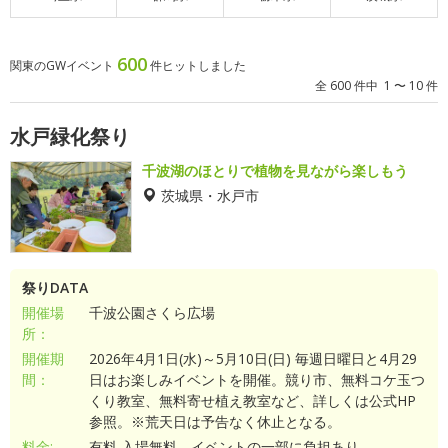
600
関東のGWイベント
件ヒットしました
全 600 件中 1 〜 10 件
水戸緑化祭り
千波湖のほとりで植物を見ながら楽しもう
茨城県・水戸市
祭りDATA
開催場
千波公園さくら広場
所：
開催期
2026年4月1日(水)～5月10日(日) 毎週日曜日と4月29
間：
日はお楽しみイベントを開催。競り市、無料コケ玉つ
くり教室、無料寄せ植え教室など、詳しくは公式HP
参照。※荒天日は予告なく休止となる。
料金:
有料 入場無料。イベントの一部に負担あり。