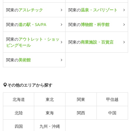
関東の
アスレチック
関東の
温泉・スパリゾート
関東の
道の駅・SA/PA
関東の
博物館・科学館
関東の
アウトレット・ショッ
関東の
商業施設・百貨店
ピングモール
関東の
美術館
その他のエリアから探す
北海道
東北
関東
甲信越
北陸
東海
関西
中国
四国
九州・沖縄