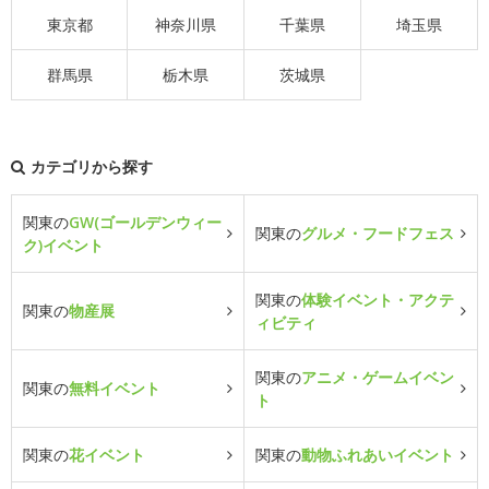
東京都
神奈川県
千葉県
埼玉県
群馬県
栃木県
茨城県
カテゴリから探す
関東の
GW(ゴールデンウィー
関東の
グルメ・フードフェス
ク)イベント
関東の
体験イベント・アクテ
関東の
物産展
ィビティ
関東の
アニメ・ゲームイベン
関東の
無料イベント
ト
関東の
花イベント
関東の
動物ふれあいイベント