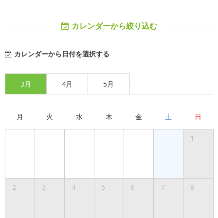
カレンダーから絞り込む
カレンダーから日付を選択する
3月
4月
5月
月
火
水
木
金
土
日
1
2
3
4
5
6
7
8