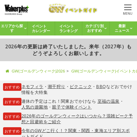
MENU
イベント
イベント
エリアから探
カテゴリ別
最新
カレンダー
ランキング
す
おすすめ
ニュース
2026年の更新は終了いたしました。来年（2027年）も
どうぞよろしくお願いします。
GW(ゴールデンウィーク)2026
GW(ゴールデンウィーク)イベント
ネモフィラ
・
潮干狩り
・
ピクニック
・
BBQ
などおでかけ
おすすめ
情報を大特集
連休の予定はこれ！関東おでかけなら
至福の温泉
・
おすすめ
人気の遊園地
・
親子で体験イベント
2026年のゴールデンウィークはいつから？混雑ピーク予
おすすめ
想と回避術をご紹介
今年のGWどこ行く！？関東・関西・東海エリア別スポ
おすすめ
ットガイド