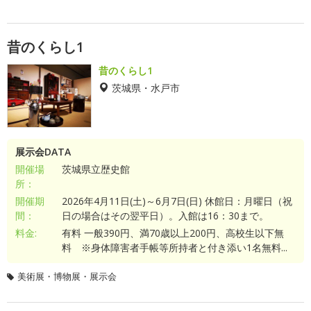
昔のくらし1
昔のくらし1
茨城県・水戸市
展示会DATA
開催場
茨城県立歴史館
所：
開催期
2026年4月11日(土)～6月7日(日) 休館日：月曜日（祝
間：
日の場合はその翌平日）。入館は16：30まで。
料金:
有料 一般390円、満70歳以上200円、高校生以下無
料 ※身体障害者手帳等所持者と付き添い1名無料...
美術展・博物展・展示会