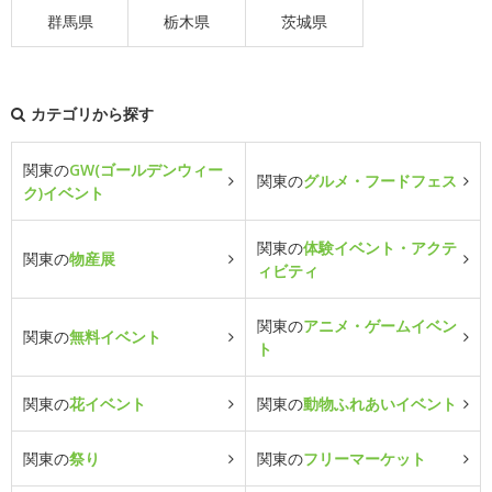
群馬県
栃木県
茨城県
カテゴリから探す
関東の
GW(ゴールデンウィー
関東の
グルメ・フードフェス
ク)イベント
関東の
体験イベント・アクテ
関東の
物産展
ィビティ
関東の
アニメ・ゲームイベン
関東の
無料イベント
ト
関東の
花イベント
関東の
動物ふれあいイベント
関東の
祭り
関東の
フリーマーケット