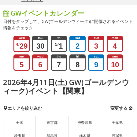
GWイベントカレンダー
日付をタップして、GW(ゴールデンウィーク)に開催されるイベント
情報をチェック
wed
thu
fri
sat
sun
mon
4/
29
30
5/
1
2
3
4
tue
wed
thu
fri
sat
sun
5
6
7
8
9
10
2026年4月11日(土) GW(ゴールデンウ
ィーク)イベント【関東】
エリアを絞り込む
変更する
全国
東京都
神奈川県
千葉県
埼玉県
群馬県
栃木県
茨城県