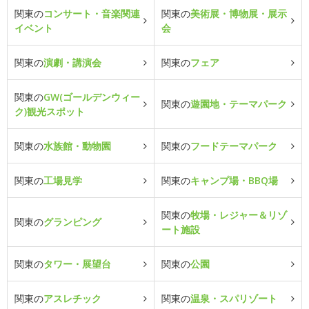
関東の
コンサート・音楽関連
関東の
美術展・博物展・展示
イベント
会
関東の
演劇・講演会
関東の
フェア
関東の
GW(ゴールデンウィー
関東の
遊園地・テーマパーク
ク)観光スポット
関東の
水族館・動物園
関東の
フードテーマパーク
関東の
工場見学
関東の
キャンプ場・BBQ場
関東の
牧場・レジャー＆リゾ
関東の
グランピング
ート施設
関東の
タワー・展望台
関東の
公園
関東の
アスレチック
関東の
温泉・スパリゾート