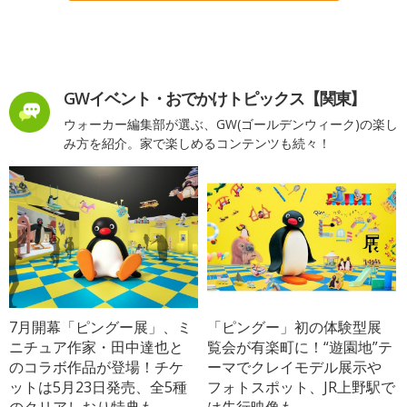
GWイベント・おでかけトピックス【関東】
ウォーカー編集部が選ぶ、GW(ゴールデンウィーク)の楽し
み方を紹介。家で楽しめるコンテンツも続々！
7月開幕「ピングー展」、ミ
「ピングー」初の体験型展
ニチュア作家・田中達也と
覧会が有楽町に！“遊園地”テ
のコラボ作品が登場！チケ
ーマでクレイモデル展示や
ットは5月23日発売、全5種
フォトスポット、JR上野駅で