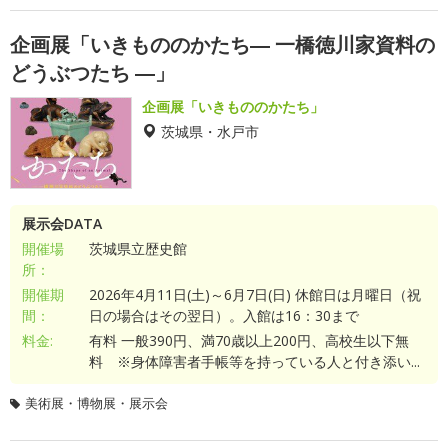
企画展「いきもののかたち― 一橋徳川家資料の
どうぶつたち ―」
企画展「いきもののかたち」
茨城県・水戸市
展示会DATA
開催場
茨城県立歴史館
所：
開催期
2026年4月11日(土)～6月7日(日) 休館日は月曜日（祝
間：
日の場合はその翌日）。入館は16：30まで
料金:
有料 一般390円、満70歳以上200円、高校生以下無
料 ※身体障害者手帳等を持っている人と付き添い...
美術展・博物展・展示会