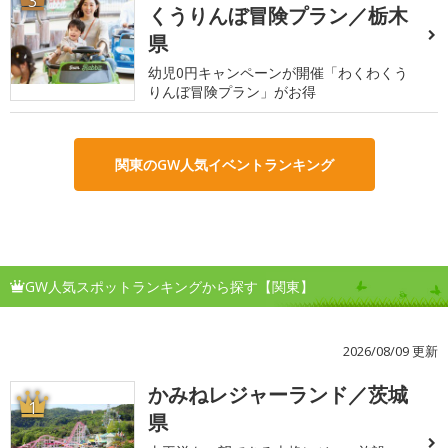
3
くうりんぼ冒険プラン／栃木
県
幼児0円キャンペーンが開催「わくわくう
りんぼ冒険プラン」がお得
関東のGW人気イベントランキング
GW人気スポットランキングから探す【関東】
2026/08/09 更新
かみねレジャーランド／茨城
1
県