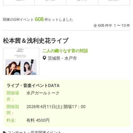
608
関東のGWイベント
件ヒットしました
全 608 件中 1 〜 10 件
松本茜＆浅利史花ライブ
二人の織りなす音の対話
茨城県・水戸市
ライブ・音楽イベントDATA
開催場
水戸ガールトーク
所：
開催期
2026年4月11日(土) 開場17：00
間：
料金:
有料 4500円
コンサート・音楽関連イベント