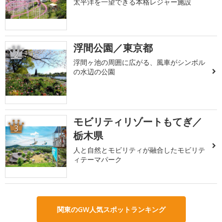
太平洋を一望できる本格レジャー施設
浮間公園／東京都
2
浮間ヶ池の周囲に広がる、風車がシンボル
の水辺の公園
モビリティリゾートもてぎ／
3
栃木県
人と自然とモビリティが融合したモビリテ
ィテーマパーク
関東のGW人気スポットランキング