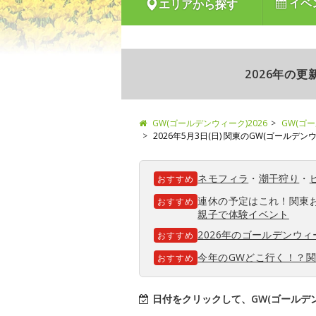
イベ
エリアから探す
2026年の
GW(ゴールデンウィーク)2026
GW(ゴ
2026年5月3日(日) 関東のGW(ゴールデ
ネモフィラ
・
潮干狩り
・
おすすめ
連休の予定はこれ！関東
おすすめ
親子で体験イベント
2026年のゴールデンウ
おすすめ
今年のGWどこ行く！？
おすすめ
日付をクリックして、GW(ゴールデ