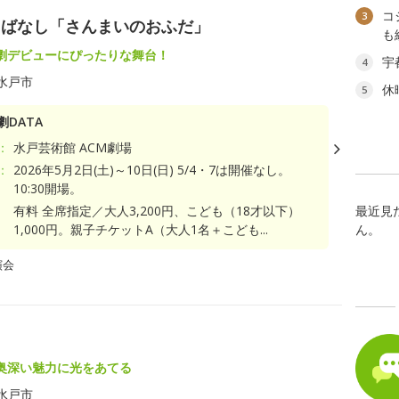
コ
3
しばなし「さんまいのおふだ」
も
劇デビューにぴったりな舞台！
宇
4
水戸市
休
5
DATA
：
水戸芸術館 ACM劇場
：
2026年5月2日(土)～10日(日) 5/4・7は開催なし。
10:30開場。
有料 全席指定／大人3,200円、こども（18才以下）
最近見
1,000円。親子チケットA（大人1名＋こども...
ん。
演会
奥深い魅力に光をあてる
水戸市