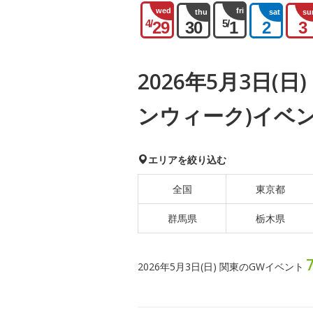
wed
fri
thu
sat
su
4/
5/
29
30
1
2
3
2026年5月3日(
ンウィーク)イベ
エリアを絞り込む
全国
東京都
群馬県
栃木県
2026年5月3日(日) 関東のGWイベント