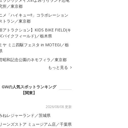
ュラシックメイズinよみうりランド恐竜
究所／東京都
ニメ「ハイキュー!!」コラボレーション
ストラン／東京都
新アトラクション】KIDS BIKE FIELD(キ
ズバイクフィールド)／栃木県
ミヤ ミニ四駆フェスタ in MOTEGI／栃
県
営昭和記念公園のネモフィラ／東京都
もっと見る
GWの人気スポットランキング
【関東】
2026/08/08 更新
みねレジャーランド／茨城県
リーンズストア ミュージアム店／千葉県