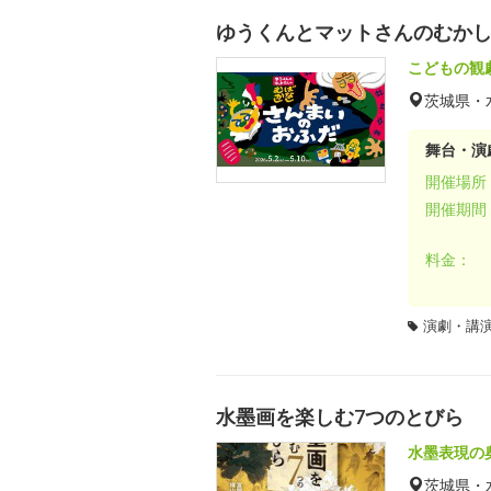
ゆうくんとマットさんのむか
こどもの観
茨城県・
舞台・演劇
開催場所
開催期間
料金：
演劇・講
水墨画を楽しむ7つのとびら
水墨表現の
茨城県・