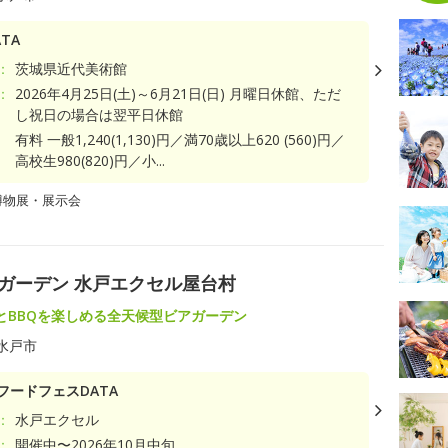
TA
：
茨城県近代美術館
：
2026年4月25日(土)～6月21日(日) 月曜日休館、ただ
し祝日の場合は翌平日休館
有料 一般1,240(1,130)円／満70歳以上620 (560)円／
高校生980(820)円／小...
博物展・展示会
アガーデン 水戸エクセル屋台村
とBBQを楽しめる全天候型ビアガーデン
水戸市
フードフェスDATA
：
水戸エクセル
：
開催中〜2026年10月中旬