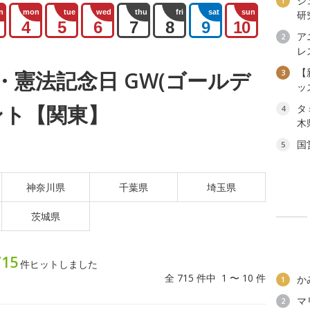
ジ
1
n
mon
tue
wed
thu
fri
sat
sun
研
4
5
6
7
8
9
10
ア
2
レ
【
日)・憲法記念日 GW(ゴールデ
3
ッ
ント【関東】
タ
4
木
国
5
神奈川県
千葉県
埼玉県
茨城県
715
件ヒットしました
全 715 件中 1 〜 10 件
か
1
マ
2