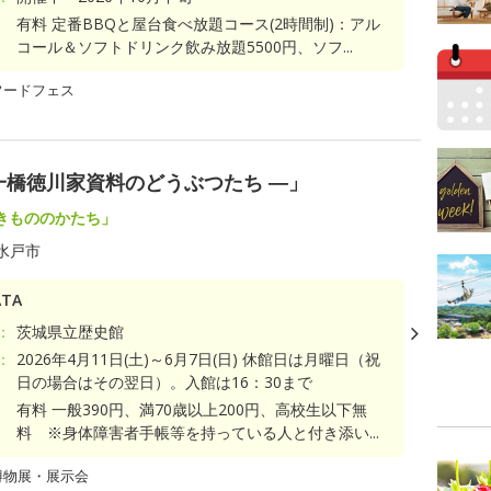
有料 定番BBQと屋台食べ放題コース(2時間制)：アル
コール＆ソフトドリンク飲み放題5500円、ソフ...
フードフェス
一橋徳川家資料のどうぶつたち ―」
きもののかたち」
水戸市
TA
：
茨城県立歴史館
：
2026年4月11日(土)～6月7日(日) 休館日は月曜日（祝
日の場合はその翌日）。入館は16：30まで
有料 一般390円、満70歳以上200円、高校生以下無
料 ※身体障害者手帳等を持っている人と付き添い...
博物展・展示会