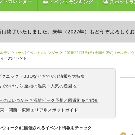
ントカレンダー
イベントランキング
スポットラ
更新は終了いたしました。来年（2027年）もどうぞよろしく
ールデンウィーク)イベントカレンダー
2026年5月3日(日) 全国のGW(ゴールデン
ンウィーク)イベント
ピクニック
・
BBQ
などおでかけ情報を大特集
おでかけなら
至福の温泉
・
人気の遊園地
・
ィークはいつから？混雑ピーク予想と回避術をご紹介
関東・関西・東海エリア別スポットガイド
ンウィーク)に開催されるイベント情報をチェック