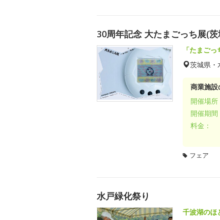
30周年記念 大たまごっち展(茨
「たまごっ
茨城県・
商業施設
開催場所
開催期間
料金：
フェア
水戸緑化祭り
千波湖のほ