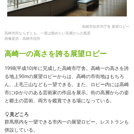
高崎市役所市庁舎 展望ロビー
高崎市民ならずとも、一度は眺めたい高層からの風景
画像提供：高崎市役所
高崎一の高さを誇る展望ロビー
1998(平成10)年に完成した高崎市庁舎。高崎一の高さを誇
る地上90mの展望ロビーからは、高崎の市街地はもちろ
ん、上毛三山なども一望できる。また、ロビー内には高崎
市にゆかりのある芸術家の作品を展示。街の高層からの姿
と郷土の芸術、両方を鑑賞できる場になっている。
見どころ
群馬県内を一望できる市内一の展望ロビー。レストランも
併設している。