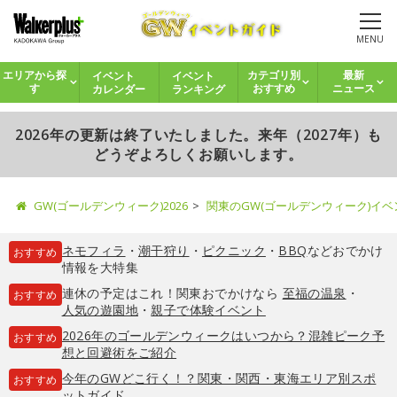
MENU
イベント
イベント
エリアから探
カテゴリ別
最新
カレンダー
ランキング
す
おすすめ
ニュース
2026年の更新は終了いたしました。来年（2027年）も
どうぞよろしくお願いします。
GW(ゴールデンウィーク)2026
関東のGW(ゴールデンウィーク)イ
ネモフィラ
・
潮干狩り
・
ピクニック
・
BBQ
などおでかけ
おすすめ
情報を大特集
連休の予定はこれ！関東おでかけなら
至福の温泉
・
おすすめ
人気の遊園地
・
親子で体験イベント
2026年のゴールデンウィークはいつから？混雑ピーク予
おすすめ
想と回避術をご紹介
今年のGWどこ行く！？関東・関西・東海エリア別スポ
おすすめ
ットガイド