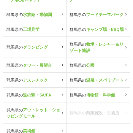
群馬県の
水族館・動物園
群馬県の
フードテーマパーク
群馬県の
工場見学
群馬県の
キャンプ場・BBQ場
群馬県の
牧場・レジャー＆リ
群馬県の
グランピング
ゾート施設
群馬県の
タワー・展望台
群馬県の
公園
群馬県の
アスレチック
群馬県の
温泉・スパリゾート
群馬県の
道の駅・SA/PA
群馬県の
博物館・科学館
群馬県の
アウトレット・ショ
群馬県の
商業施設・百貨店
ッピングモール
群馬県の
美術館