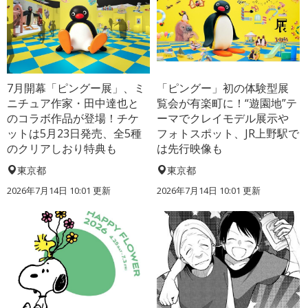
7月開幕「ピングー展」、ミ
「ピングー」初の体験型展
ニチュア作家・田中達也と
覧会が有楽町に！“遊園地”テ
のコラボ作品が登場！チケ
ーマでクレイモデル展示や
ットは5月23日発売、全5種
フォトスポット、JR上野駅で
のクリアしおり特典も
は先行映像も
東京都
東京都
2026年7月14日 10:01 更新
2026年7月14日 10:01 更新