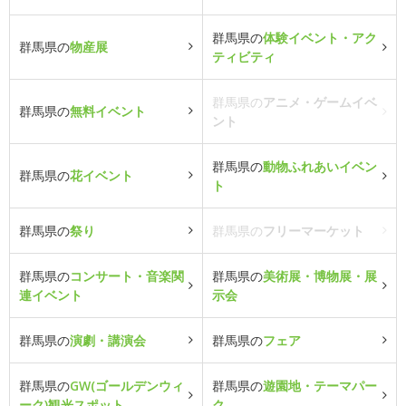
群馬県の
体験イベント・アク
群馬県の
物産展
ティビティ
群馬県の
アニメ・ゲームイベ
群馬県の
無料イベント
ント
群馬県の
動物ふれあいイベン
群馬県の
花イベント
ト
群馬県の
祭り
群馬県の
フリーマーケット
群馬県の
コンサート・音楽関
群馬県の
美術展・博物展・展
連イベント
示会
群馬県の
演劇・講演会
群馬県の
フェア
群馬県の
GW(ゴールデンウィ
群馬県の
遊園地・テーマパー
ーク)観光スポット
ク