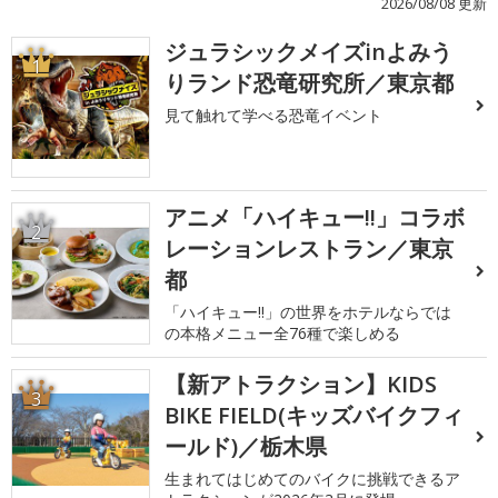
2026/08/08 更新
ジュラシックメイズinよみう
1
りランド恐竜研究所／東京都
見て触れて学べる恐竜イベント
アニメ「ハイキュー!!」コラボ
2
レーションレストラン／東京
都
「ハイキュー!!」の世界をホテルならでは
の本格メニュー全76種で楽しめる
【新アトラクション】KIDS
3
BIKE FIELD(キッズバイクフィ
ールド)／栃木県
生まれてはじめてのバイクに挑戦できるア