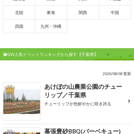
北陸
東海
関西
中国
四国
九州・沖縄
GW人気イベントランキングから探す【千葉県】
2026/08/08 更新
あけぼの山農業公園のチュー
1
リップ／千葉県
チューリップが色鮮やかに咲き誇る
幕張豊砂BBQ(バーベキュー)