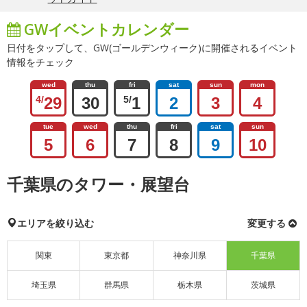
GWイベントカレンダー
日付をタップして、GW(ゴールデンウィーク)に開催されるイベント
情報をチェック
wed
thu
fri
sat
sun
mon
4/
29
30
5/
1
2
3
4
tue
wed
thu
fri
sat
sun
5
6
7
8
9
10
千葉県のタワー・展望台
エリアを絞り込む
変更する
関東
東京都
神奈川県
千葉県
埼玉県
群馬県
栃木県
茨城県