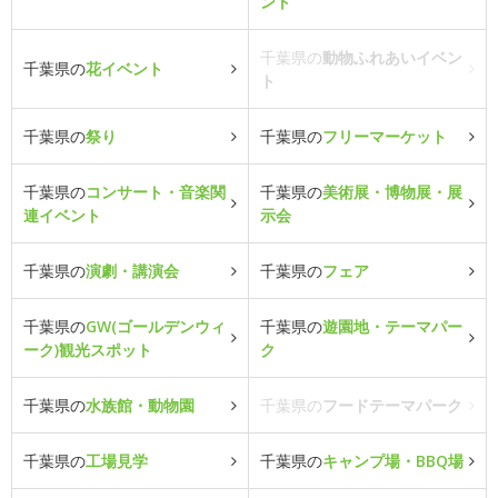
ント
千葉県の
動物ふれあいイベン
千葉県の
花イベント
ト
千葉県の
祭り
千葉県の
フリーマーケット
千葉県の
コンサート・音楽関
千葉県の
美術展・博物展・展
連イベント
示会
千葉県の
演劇・講演会
千葉県の
フェア
千葉県の
GW(ゴールデンウィ
千葉県の
遊園地・テーマパー
ーク)観光スポット
ク
千葉県の
水族館・動物園
千葉県の
フードテーマパーク
千葉県の
工場見学
千葉県の
キャンプ場・BBQ場