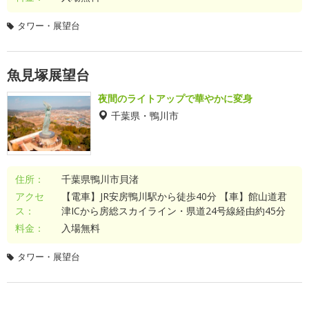
タワー・展望台
魚見塚展望台
夜間のライトアップで華やかに変身
千葉県・鴨川市
住所：
千葉県鴨川市貝渚
アクセ
【電車】JR安房鴨川駅から徒歩40分 【車】館山道君
ス：
津ICから房総スカイライン・県道24号線経由約45分
料金：
入場無料
タワー・展望台