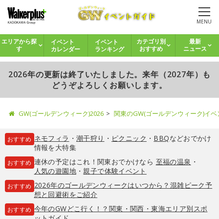
MENU
イベント
イベント
エリアから探
カテゴリ別
最新
カレンダー
ランキング
す
おすすめ
ニュース
2026年の更新は終了いたしました。来年（2027年）も
どうぞよろしくお願いします。
GW(ゴールデンウィーク)2026
関東のGW(ゴールデンウィーク)イ
ネモフィラ
・
潮干狩り
・
ピクニック
・
BBQ
などおでかけ
おすすめ
情報を大特集
連休の予定はこれ！関東おでかけなら
至福の温泉
・
おすすめ
人気の遊園地
・
親子で体験イベント
2026年のゴールデンウィークはいつから？混雑ピーク予
おすすめ
想と回避術をご紹介
今年のGWどこ行く！？関東・関西・東海エリア別スポ
おすすめ
ットガイド