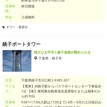
ス：
動車道湾岸千葉ICから約12分
営業時
終日開放
間：
料金：
入場無料
タワー・展望台
銚子ポートタワー
雄大な太平洋と銚子漁港が眺められる
千葉県・銚子市
住所：
千葉県銚子市川口町2-6385-267
アクセ
【電車】JR銚子駅からバスでポートセンター下車徒歩
ス：
1分 【車】東関東自動車道佐原香取ICまたは潮来ICか
ら約70分
営業時
9:00〜17:30(入館は17:00まで) 4月～9月の土日祝日お