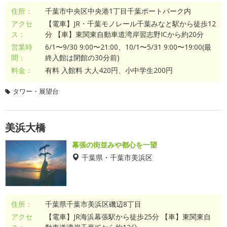
住所：
千葉市中央区中央港1丁目千葉ポートパーク内
アクセ
【電車】JR・千葉モノレール千葉みなと駅から徒歩12
ス：
分 【車】東関東自動車道湾岸習志野ICから約20分
営業時
6/1〜9/30 9:00〜21:00、10/1〜5/31 9:00〜19:00(最
間：
終入館は閉館の30分前)
料金：
有料 入館料 大人420円、小中学生200円
タワー・展望台
美浜大橋
幕張の街並みや都心を一望
千葉県・千葉市美浜区
住所：
千葉県千葉市美浜区磯辺8丁目
アクセ
【電車】JR海浜幕張駅から徒歩25分 【車】東関東自