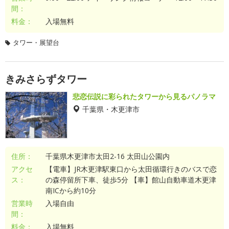
間：
料金：
入場無料
タワー・展望台
きみさらずタワー
悲恋伝説に彩られたタワーから見るパノラマ
千葉県・木更津市
住所：
千葉県木更津市太田2-16 太田山公園内
アクセ
【電車】JR木更津駅東口から太田循環行きのバスで恋
ス：
の森停留所下車、徒歩5分 【車】館山自動車道木更津
南ICから約10分
営業時
入場自由
間：
料金：
入場無料