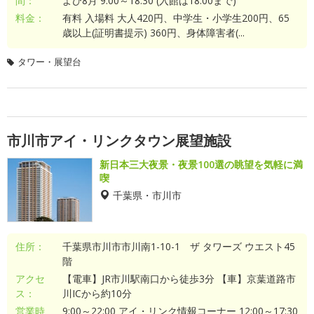
間：
よび8月 9:00～18:30 (入館は18:00まで)
料金：
有料 入場料 大人420円、中学生・小学生200円、65
歳以上(証明書提示) 360円、身体障害者(...
タワー・展望台
市川市アイ・リンクタウン展望施設
新日本三大夜景・夜景100選の眺望を気軽に満
喫
千葉県・市川市
住所：
千葉県市川市市川南1-10-1 ザ タワーズ ウエスト45
階
アクセ
【電車】JR市川駅南口から徒歩3分 【車】京葉道路市
ス：
川ICから約10分
営業時
9:00～22:00 アイ・リンク情報コーナー 12:00～17:30