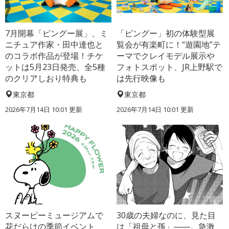
7月開幕「ピングー展」、ミ
「ピングー」初の体験型展
ニチュア作家・田中達也と
覧会が有楽町に！“遊園地”テ
のコラボ作品が登場！チケ
ーマでクレイモデル展示や
ットは5月23日発売、全5種
フォトスポット、JR上野駅で
のクリアしおり特典も
は先行映像も
東京都
東京都
2026年7月14日 10:01 更新
2026年7月14日 10:01 更新
スヌーピーミュージアムで
30歳の夫婦なのに、見た目
花だらけの季節イベント
は「祖母と孫」――。急激